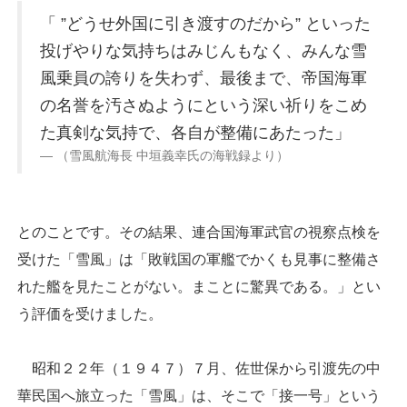
「 ”どうせ外国に引き渡すのだから” といった
投げやりな気持ちはみじんもなく、みんな雪
風乗員の誇りを失わず、最後まで、帝国海軍
の名誉を汚さぬようにという深い祈りをこめ
た真剣な気持で、各自が整備にあたった」
（雪風航海長 中垣義幸氏の海戦録より）
とのことです。その結果、連合国海軍武官の視察点検を
受けた「雪風」は「敗戦国の軍艦でかくも見事に整備さ
れた艦を見たことがない。まことに驚異である。」とい
う評価を受けました。
昭和２２年（１９４７）７月、佐世保から引渡先の中
華民国へ旅立った「雪風」は、そこで「接一号」という