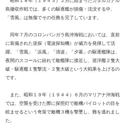
昭和１８年（１９４３）２月に始まったガダルカナル
島撤収作戦では、多くの駆逐艦が損傷・沈没する中、
「雪風」は無傷でその任務を完了しています。
同年７月のコロンバンガラ島沖海戦においては、直前
に装備された逆探（電波探知機）が威力を発揮して活
躍。「雪風」「浜風」「清波」「夕暮」の駆逐艦隊は、
夜間のスコールに紛れて敵艦隊に接近し、巡洋艦２隻大
破・駆逐艦１隻撃沈・２隻大破という大戦果を上げるの
です。
また、昭和１９年（１９４４）６月のマリアナ沖海戦
では、空襲を受けた際に探照灯で敵機パイロットの目を
眩ませるという奇策で敵機３機を撃墜し、難を逃れまし
た。