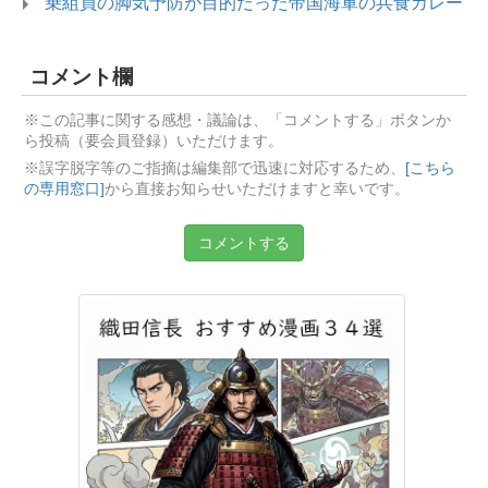
乗組員の脚気予防が目的だった帝国海軍の兵食カレー
コメント欄
※この記事に関する感想・議論は、「コメントする」ボタンか
ら投稿（要会員登録）いただけます。
※誤字脱字等のご指摘は編集部で迅速に対応するため、
[こちら
の専用窓口]
から直接お知らせいただけますと幸いです。
コメントする