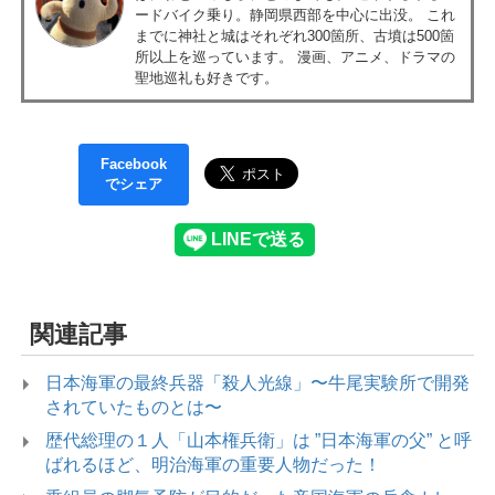
ードバイク乗り。静岡県西部を中心に出没。 これ
までに神社と城はそれぞれ300箇所、古墳は500箇
所以上を巡っています。 漫画、アニメ、ドラマの
聖地巡礼も好きです。
Facebook
でシェア
関連記事
日本海軍の最終兵器「殺人光線」〜牛尾実験所で開発
されていたものとは〜
歴代総理の１人「山本権兵衛」は ”日本海軍の父” と呼
ばれるほど、明治海軍の重要人物だった！