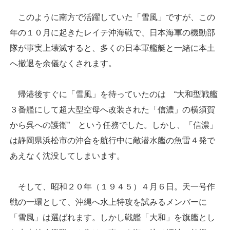
このように南方で活躍していた「雪風」ですが、この
年の１０月に起きたレイテ沖海戦で、日本海軍の機動部
隊が事実上壊滅すると、多くの日本軍艦艇と一緒に本土
へ撤退を余儀なくされます。
帰港後すぐに「雪風」を待っていたのは “大和型戦艦
３番艦にして超大型空母へ改装された「信濃」の横須賀
から呉への護衛” という任務でした。しかし、「信濃」
は静岡県浜松市の沖合を航行中に敵潜水艦の魚雷４発で
あえなく沈没してしまいます。
そして、昭和２０年（１９４５）４月６日。天一号作
戦の一環として、沖縄へ水上特攻を試みるメンバーに
「雪風」は選ばれます。しかし戦艦「大和」を旗艦とし