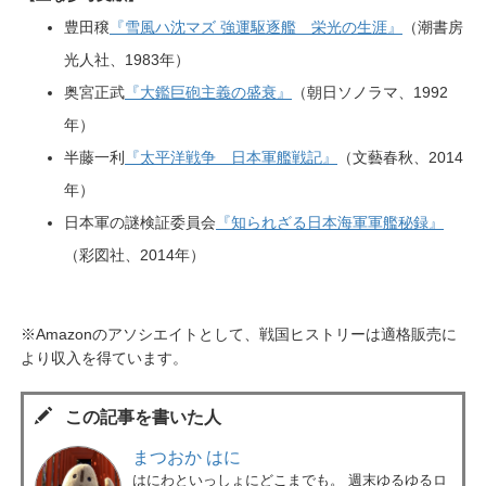
豊田穣
『雪風ハ沈マズ 強運駆逐艦 栄光の生涯』
（潮書房
光人社、1983年）
奥宮正武
『大鑑巨砲主義の盛衰』
（朝日ソノラマ、1992
年）
半藤一利
『太平洋戦争 日本軍艦戦記』
（文藝春秋、2014
年）
日本軍の謎検証委員会
『知られざる日本海軍軍艦秘録』
（彩図社、2014年）
※Amazonのアソシエイトとして、戦国ヒストリーは適格販売に
より収入を得ています。
この記事を書いた人
まつおか はに
はにわといっしょにどこまでも。 週末ゆるゆるロ