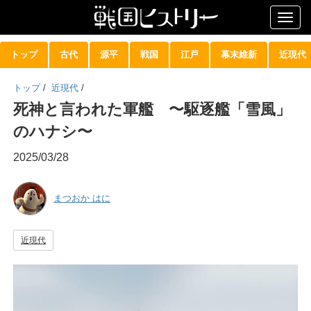
Togg
navig
トップ
古代
源平
戦国
江戸
幕末維新
近現代
トップ
/
近現代
/
死神と言われた軍艦 〜駆逐艦「雪風」
のハナシ〜
2025/03/28
まつおか はに
近現代