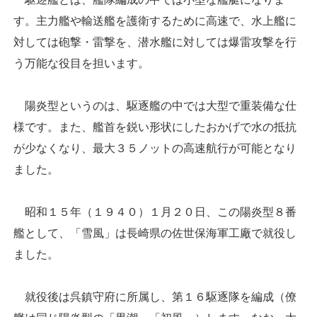
す。主力艦や輸送艦を護衛するために高速で、水上艦に
対しては砲撃・雷撃を、潜水艦に対しては爆雷攻撃を行
う万能な役目を担います。
陽炎型というのは、駆逐艦の中では大型で重装備な仕
様です。また、艦首を鋭い形状にしたおかげで水の抵抗
が少なくなり、最大３５ノットの高速航行が可能となり
ました。
昭和１５年（１９４０）１月２０日、この陽炎型８番
艦として、「雪風」は長崎県の佐世保海軍工廠で就役し
ました。
就役後は呉鎮守府に所属し、第１６駆逐隊を編成（僚