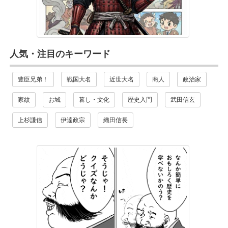
人気・注目のキーワード
豊臣兄弟！
戦国大名
近世大名
商人
政治家
家紋
お城
暮し・文化
歴史入門
武田信玄
上杉謙信
伊達政宗
織田信長