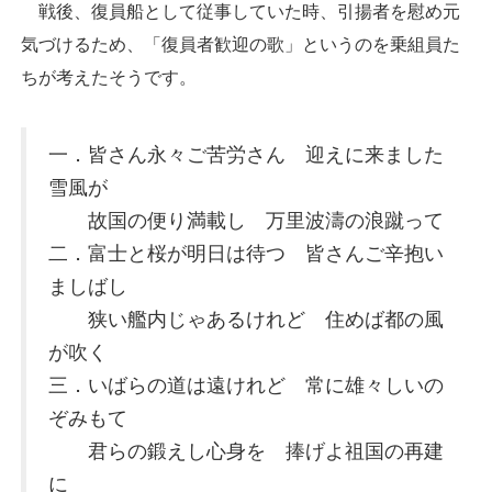
戦後、復員船として従事していた時、引揚者を慰め元
気づけるため、「復員者歓迎の歌」というのを乗組員た
ちが考えたそうです。
一．皆さん永々ご苦労さん 迎えに来ました
雪風が
故国の便り満載し 万里波濤の浪蹴って
二．富士と桜が明日は待つ 皆さんご辛抱い
ましばし
狭い艦内じゃあるけれど 住めば都の風
が吹く
三．いばらの道は遠けれど 常に雄々しいの
ぞみもて
君らの鍛えし心身を 捧げよ祖国の再建
に