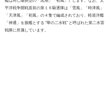
艦は同じ陽炎型の「黒潮」「初風」）します。なお、太
平洋戦争開戦直前の第１６駆逐隊は「雪風」「時津風」
「天津風」「初風」の４隻で編成されており、軽巡洋艦
「神通」を旗艦とする “華の二水戦” と呼ばれた第二水雷
戦隊に所属しています。