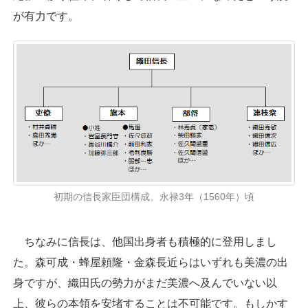
が有力です。
初期の信長家臣団構成。永禄3年（1560年）頃
ちなみに信長は、他国出身者も積極的に登用しまし
た。森可成・蜂屋頼隆・金森長近らはいずれも美濃の出
身ですが、織田氏の勢力がまだ美濃へ及んでいない以
上、彼らの本領を安堵することは不可能です。もしかす