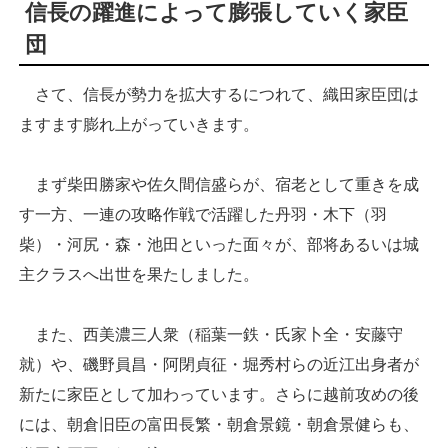
信長の躍進によって膨張していく家臣
団
さて、信長が勢力を拡大するにつれて、織田家臣団は
ますます膨れ上がっていきます。
まず柴田勝家や佐久間信盛らが、宿老として重きを成
す一方、一連の攻略作戦で活躍した丹羽・木下（羽
柴）・河尻・森・池田といった面々が、部将あるいは城
主クラスへ出世を果たしました。
また、西美濃三人衆（稲葉一鉄・氏家卜全・安藤守
就）や、磯野員昌・阿閉貞征・堀秀村らの近江出身者が
新たに家臣として加わっています。さらに越前攻めの後
には、朝倉旧臣の富田長繁・朝倉景鏡・朝倉景健らも、