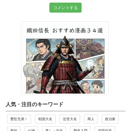
コメントする
人気・注目のキーワード
豊臣兄弟！
戦国大名
近世大名
商人
政治家
家紋
お城
暮し・文化
歴史入門
武田信玄