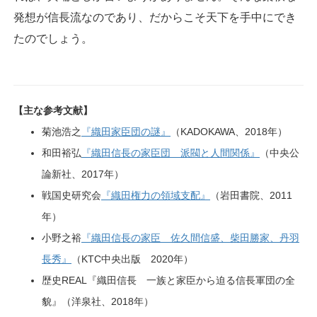
発想が信長流なのであり、だからこそ天下を手中にでき
たのでしょう。
【主な参考文献】
菊池浩之
『織田家臣団の謎』
（KADOKAWA、2018年）
和田裕弘
『織田信長の家臣団 派閥と人間関係』
（中央公
論新社、2017年）
戦国史研究会
『織田権力の領域支配』
（岩田書院、2011
年）
小野之裕
『織田信長の家臣 佐久間信盛、柴田勝家、丹羽
長秀』
（KTC中央出版 2020年）
歴史REAL『織田信長 一族と家臣から迫る信長軍団の全
貌』（洋泉社、2018年）