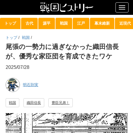
Togg
navig
トップ
古代
源平
戦国
江戸
幕末維新
近現代
トップ
/
戦国
/
尾張の一勢力に過ぎなかった織田信長
が、優秀な家臣団を育成できたワケ
2025/07/28
明石則実
戦国
織田信長
豊臣兄弟！