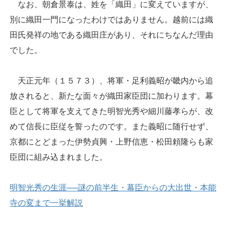
なお、朝倉景泰は、姓を「織田」に変えていますが、
別に織田一門になったわけではありません。越前には織
田氏発祥の地である織田庄があり、それにちなんだ理由
でした。
天正元年（１５７３）、将軍・足利義昭が畿内から追
放されると、新たな面々が織田家臣団に加わります。幕
臣として将軍を支えてきた明智光秀や細川藤孝らが、改
めて信長に臣従を誓ったのです。また義昭に随行せず、
京都にとどまった伊勢貞興・上野信恵・松田頼隆らも家
臣団に組み込まれました。
明智光秀の生涯──謎の前半生・幕臣からの大出世・本能
寺の変まで一挙解説