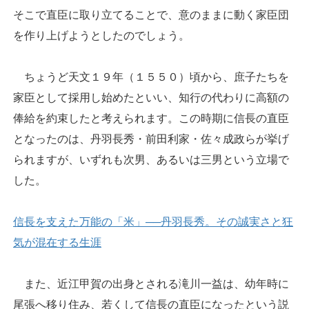
そこで直臣に取り立てることで、意のままに動く家臣団
を作り上げようとしたのでしょう。
ちょうど天文１９年（１５５０）頃から、庶子たちを
家臣として採用し始めたといい、知行の代わりに高額の
俸給を約束したと考えられます。この時期に信長の直臣
となったのは、丹羽長秀・前田利家・佐々成政らが挙げ
られますが、いずれも次男、あるいは三男という立場で
した。
信長を支えた万能の「米」──丹羽長秀。その誠実さと狂
気が混在する生涯
また、近江甲賀の出身とされる滝川一益は、幼年時に
尾張へ移り住み、若くして信長の直臣になったという説