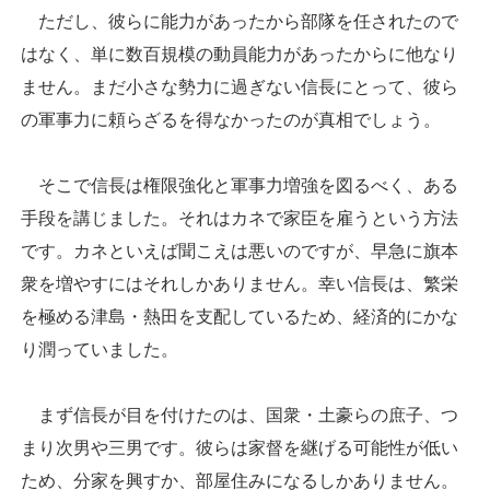
ただし、彼らに能力があったから部隊を任されたので
はなく、単に数百規模の動員能力があったからに他なり
ません。まだ小さな勢力に過ぎない信長にとって、彼ら
の軍事力に頼らざるを得なかったのが真相でしょう。
そこで信長は権限強化と軍事力増強を図るべく、ある
手段を講じました。それはカネで家臣を雇うという方法
です。カネといえば聞こえは悪いのですが、早急に旗本
衆を増やすにはそれしかありません。幸い信長は、繁栄
を極める津島・熱田を支配しているため、経済的にかな
り潤っていました。
まず信長が目を付けたのは、国衆・土豪らの庶子、つ
まり次男や三男です。彼らは家督を継げる可能性が低い
ため、分家を興すか、部屋住みになるしかありません。