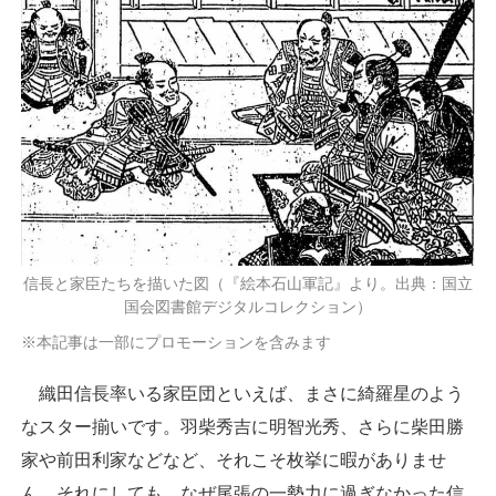
信長と家臣たちを描いた図（『絵本石山軍記』より。出典：国立
国会図書館デジタルコレクション）
※本記事は一部にプロモーションを含みます
織田信長率いる家臣団といえば、まさに綺羅星のよう
なスター揃いです。羽柴秀吉に明智光秀、さらに柴田勝
家や前田利家などなど、それこそ枚挙に暇がありませ
ん。それにしても、なぜ尾張の一勢力に過ぎなかった信