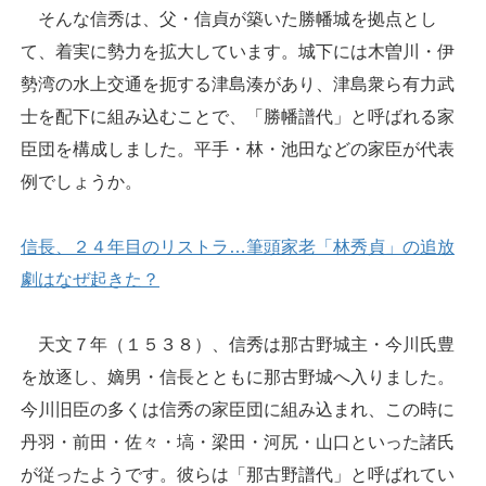
そんな信秀は、父・信貞が築いた勝幡城を拠点とし
て、着実に勢力を拡大しています。城下には木曽川・伊
勢湾の水上交通を扼する津島湊があり、津島衆ら有力武
士を配下に組み込むことで、「勝幡譜代」と呼ばれる家
臣団を構成しました。平手・林・池田などの家臣が代表
例でしょうか。
信長、２４年目のリストラ…筆頭家老「林秀貞」の追放
劇はなぜ起きた？
天文７年（１５３８）、信秀は那古野城主・今川氏豊
を放逐し、嫡男・信長とともに那古野城へ入りました。
今川旧臣の多くは信秀の家臣団に組み込まれ、この時に
丹羽・前田・佐々・塙・梁田・河尻・山口といった諸氏
が従ったようです。彼らは「那古野譜代」と呼ばれてい