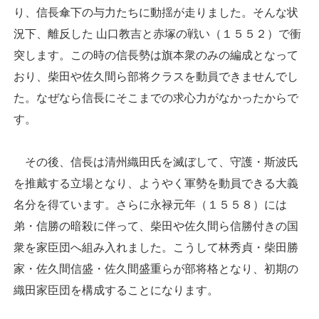
り、信長傘下の与力たちに動揺が走りました。そんな状
況下、離反した 山口教吉と赤塚の戦い（１５５２）で衝
突します。この時の信長勢は旗本衆のみの編成となって
おり、柴田や佐久間ら部将クラスを動員できませんでし
た。なぜなら信長にそこまでの求心力がなかったからで
す。
その後、信長は清州織田氏を滅ぼして、守護・斯波氏
を推戴する立場となり、ようやく軍勢を動員できる大義
名分を得ています。さらに永禄元年（１５５８）には
弟・信勝の暗殺に伴って、柴田や佐久間ら信勝付きの国
衆を家臣団へ組み入れました。こうして林秀貞・柴田勝
家・佐久間信盛・佐久間盛重らが部将格となり、初期の
織田家臣団を構成することになります。