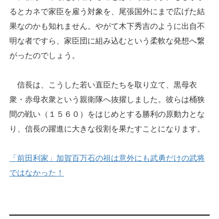
るとカネで家臣を雇う対象を、尾張国外にまで広げた結
果なのかも知れません。やがて木下秀吉のように出自不
明な者ですら、家臣団に組み込むという柔軟な発想へ繋
がったのでしょう。
信長は、こうした若い直臣たちを取り立て、黒母衣
衆・赤母衣衆という親衛隊へ抜擢しました。彼らは桶狭
間の戦い（１５６０）をはじめとする勝利の原動力とな
り、信長の躍進に大きな役割を果たすことになります。
「前田利家」加賀百万石の祖は意外にも武勇だけの武将
ではなかった！