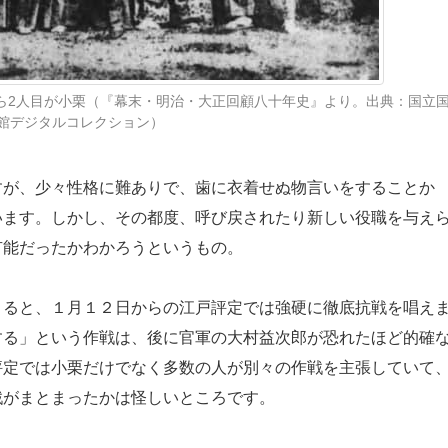
から2人目が小栗（『幕末・明治・大正回顧八十年史』より。出典：国立
館デジタルコレクション）
が、少々性格に難ありで、歯に衣着せぬ物言いをすることか
います。しかし、その都度、呼び戻されたり新しい役職を与え
有能だったかわかろうというもの。
ると、１月１２日からの江戸評定では強硬に徹底抗戦を唱え
する」という作戦は、後に官軍の大村益次郎が恐れたほど的確
評定では小栗だけでなく多数の人が別々の作戦を主張していて
戦がまとまったかは怪しいところです。