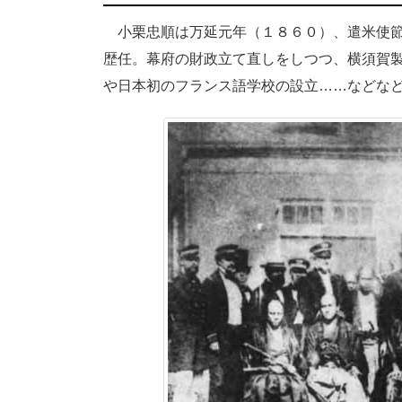
小栗忠順は万延元年（１８６０）、遣米使節
歴任。幕府の財政立て直しをしつつ、横須賀
や日本初のフランス語学校の設立……などな