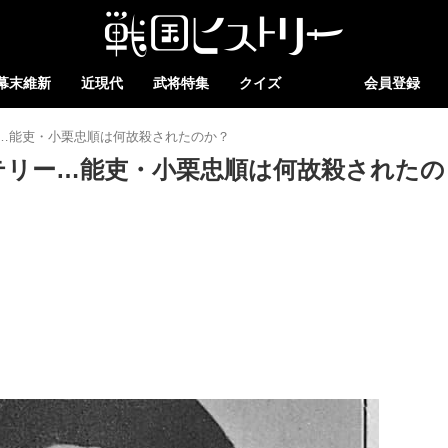
幕末維新
近現代
武将特集
クイズ
会員登録
…能吏・小栗忠順は何故殺されたのか？
テリー…能吏・小栗忠順は何故殺されたの