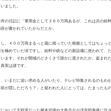
ていました。
舟の日記に「軍用金として３６０万両あるが、これは兵の給
内容が書かれていたからだとか。
し、４００万両まるっと蔵に残っていた根拠としてはちょっ
窮を極めていた頃ですし、給料や銃などの新設備に使われて、
ています。それが開城のどさくさで誰かに渡されたか、盗まれ
、真実は謎です。
、いまだに追い求める人がいたり、テレビ特集されるのもわ
お前が隠しただろう？」と疑われた人にとっては、たまったも
において主戦派だった榎本武揚や大鳥圭介が戊辰戦争後に許