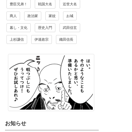
豊臣兄弟！
戦国大名
近世大名
商人
政治家
家紋
お城
暮し・文化
歴史入門
武田信玄
上杉謙信
伊達政宗
織田信長
お知らせ