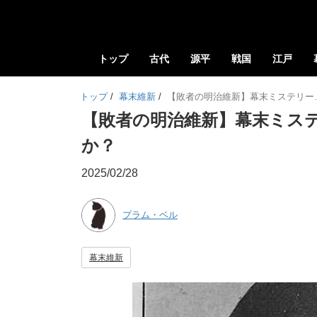
トップ
古代
源平
戦国
江戸
トップ
/
幕末維新
/
【敗者の明治維新】幕末ミステリー
【敗者の明治維新】幕末ミス
か？
2025/02/28
プラム・ベル
幕末維新