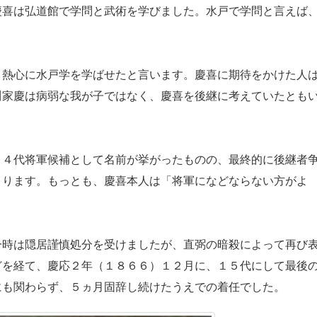
慶喜は弘道館で学問と武術を学びました。水戸で学問と言えば
熱心に水戸学を学ばせたと言います。慶喜に期待をかけた人
川家慶は病弱な我が子ではなく、慶喜を後継に考えていたとも
４代将軍候補として名前が挙がったものの、最終的に後継者
まります。もっとも、慶喜本人は「将軍になどならない方がよ
時は隠居謹慎処分を受けましたが、直弼の暗殺によって再び
どを経て、慶応２年（１８６６）１２月に、１５代にして最後
にも関わらず、５ヵ月固辞し続けたうえでの着任でした。