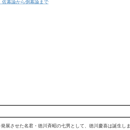
、佐幕論から倒幕論まで
発展させた名君・徳川斉昭の七男として、徳川慶喜は誕生し