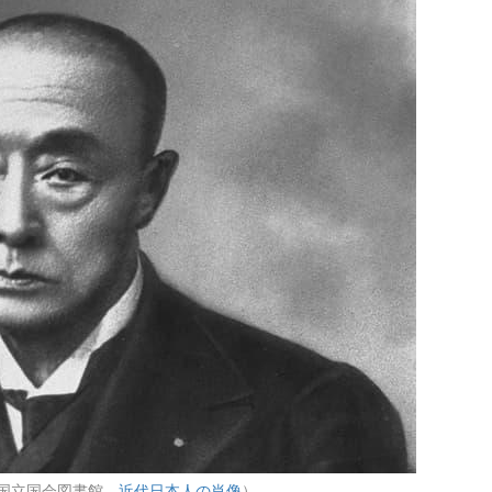
：国立国会図書館
近代日本人の肖像
）