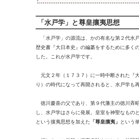
「水戸学」と尊皇攘夷思想
「水戸学」の源流は、かの有名な第２代水戸
歴史書『大日本史』の編纂をするために多く
した。これが水戸学です。
元文２年（１７３７）に一時中断された『大
り）の時代になって再開されると、水戸学も
徳川慶喜の父であり、第９代藩主の徳川斉昭
し、水戸学はさらに発展。皇室を神聖なもの
という攘夷思想を加えた
「尊皇攘夷」
という