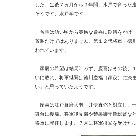
した。生後７ヵ月から９年間、水戸で育った
そうです、水戸学です。
斉昭は幼い頃から英邁な慶喜に期待をかけ、
斉昭だけではありません。第１２代将軍・徳
われています。
家慶の希望は結局叶わず、慶喜はその後、１
いに敗れ、将軍継嗣は徳川慶福（家茂）に決
い」と思っていたようです。
慶喜は江戸幕府大老・井伊直弼と対立し、一
舞台に復帰。将軍後見職や禁裏御守衛総督な
将軍に就任します。７月に将軍推挙を受けた