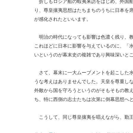
折しもロシア船の蝦夷来訪をはじめ、外国船
り、尊皇攘夷思想はたちまちのうちに日本を
が感化されたといいます。
明治の時代になっても影響は色濃く残り、教
これほどに日本に影響を与えているのに、「
いというのが幕末史の複雑であり興味深いと
さて、幕末に一大ムーブメントを起こした水
うな考えはありませんでした。天皇を尊重し
外敵から国を守ろうというのがそもそもの教
ち、特に西側の志士たちは次第に倒幕思想へ
こうして、同じ尊皇攘夷を唱えながら、勤王