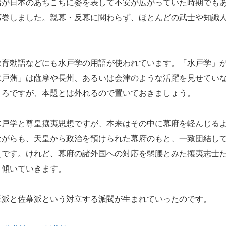
が日本のあちこちに姿を表して不安が広がっていた時期でも
席巻しました。親幕・反幕に関わらず、ほとんどの武士や知識
育勅語などにも水戸学の用語が使われています。「水戸学」
水戸藩」は薩摩や長州、あるいは会津のような活躍を見せてい
ころですが、本題とは外れるので置いておきましょう。
戸学と尊皇攘夷思想ですが、本来はその中に幕府を軽んじる
ながらも、天皇から政治を預けられた幕府のもと、一致団結し
えです。けれど、幕府の諸外国への対応を弱腰とみた攘夷志士
と傾いていきます。
派と佐幕派という対立する派閥が生まれていったのです。