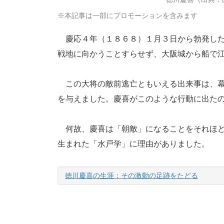
※本記事は一部にプロモーションを含みます
慶応４年（１８６８）１月３日から勃発した
戦地に向かうことすらせず、大阪城から船で
この大将の敵前逃亡ともいえる出来事は、幕
を与えました。慶喜がこのような行動に出た
何故、慶喜は「朝敵」になることをそれほど
生まれた「水戸学」に理由がありました。
徳川慶喜の生涯：その激動の足跡をたどる