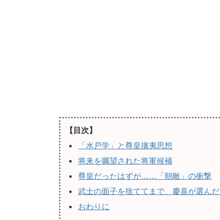
【目次】
「水戸学」と尊皇攘夷思想
将来を嘱望された将軍候補
尊皇だったはずが……「朝敵」の衝撃
武士の面子を捨ててまで、慶喜が選んだ
おわりに