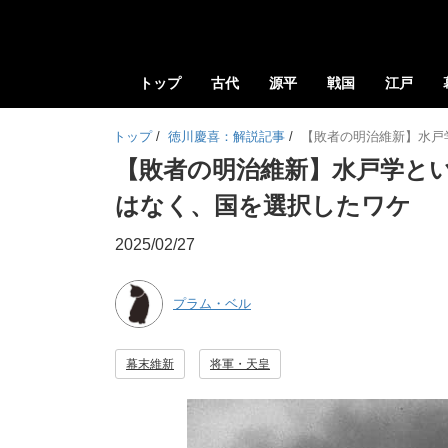
トップ
古代
源平
戦国
江戸
トップ
/
徳川慶喜：解説記事
/
【敗者の明治維新】水戸
【敗者の明治維新】水戸学と
はなく、国を選択したワケ
2025/02/27
プラム・ベル
幕末維新
将軍・天皇