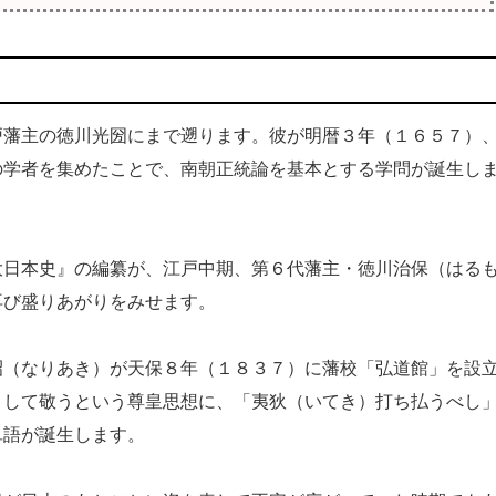
藩主の徳川光圀にまで遡ります。彼が明暦３年（１６５７）
の学者を集めたことで、南朝正統論を基本とする学問が誕生し
日本史』の編纂が、江戸中期、第６代藩主・徳川治保（はる
再び盛りあがりをみせます。
（なりあき）が天保８年（１８３７）に藩校「弘道館」を設
として敬うという尊皇思想に、「夷狄（いてき）打ち払うべし
単語が誕生します。