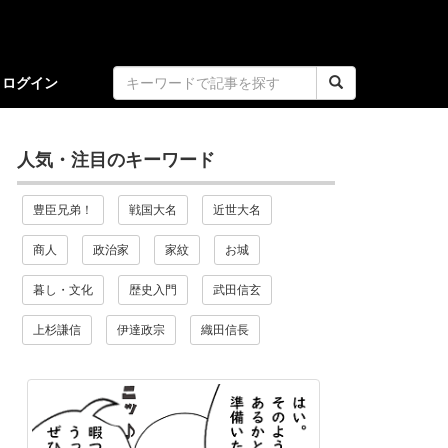
ログイン
人気・注目のキーワード
豊臣兄弟！
戦国大名
近世大名
商人
政治家
家紋
お城
暮し・文化
歴史入門
武田信玄
上杉謙信
伊達政宗
織田信長