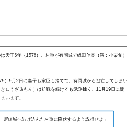
天正6年（1578）、村重が有岡城で織田信長（演：小栗旬）
79）9月2日に妻子も家臣も捨てて、有岡城から逃亡してしま
きゅうざゑもん）は抗戦を続けるも武運拙く、11月19日に開
しまいます。
、尼崎城へ逃げ込んだ村重に降伏するよう説得せよ」