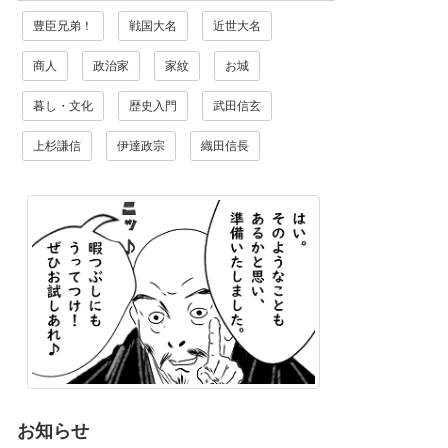
豊臣兄弟！
戦国大名
近世大名
商人
政治家
家紋
お城
暮し・文化
歴史入門
武田信玄
上杉謙信
伊達政宗
織田信長
お知らせ