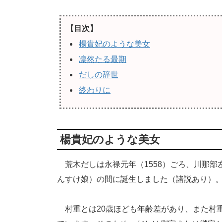
【目次】
楊貴妃のような美女
凛然たる最期
だしの辞世
終わりに
楊貴妃のような美女
荒木だしは永禄元年（1558）ごろ、川那部
んすけ娘）の間に誕生しました（諸説あり）
村重とは20歳ほども年齢差があり、また村重