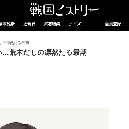
幕末維新
近現代
武将特集
クイズ
会員登録
しの凛然たる最期
い…荒木だしの凛然たる最期