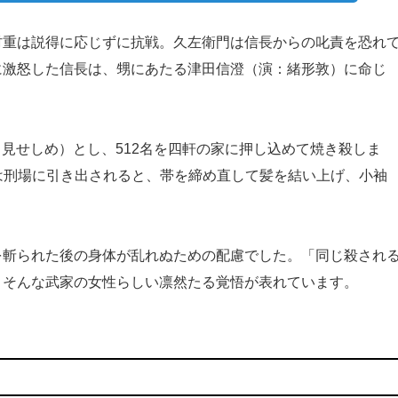
重は説得に応じずに抗戦。久左衛門は信長からの叱責を恐れ
に激怒した信長は、甥にあたる津田信澄（演：緒形敦）に命じ
（見せしめ）とし、512名を四軒の家に押し込めて焼き殺しま
だしは刑場に引き出されると、帯を締め直して髪を結い上げ、小袖
斬られた後の身体が乱れぬための配慮でした。「同じ殺され
」そんな武家の女性らしい凛然たる覚悟が表れています。