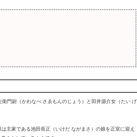
左衛門尉（かわなべ さゑもんのじょう）と田井源介女（たい げ
。
は主家である池田長正（いけだ ながまさ）の娘を正室に迎え