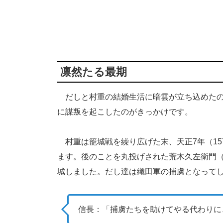
凛然たる最期
だしと村重の結婚生活に暗雲が立ち込めたのは
に謀叛を起こしたのがきっかけです。
村重は籠城戦を繰り広げた末、天正7年（15
ます。後のことを丸投げされた荒木久左衛門（
城しました。だし達は織田軍の捕虜となって
信長：「捕虜たちを助けてやる代わりに