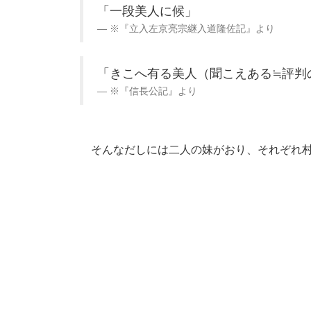
「一段美人に候」
※『立入左京亮宗継入道隆佐記』より
「きこへ有る美人（聞こえある≒評判
※『信長公記』より
そんなだしには二人の妹がおり、それぞれ村