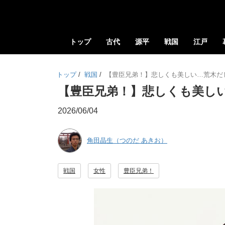
トップ
古代
源平
戦国
江戸
トップ
/
戦国
/
【豊臣兄弟！】悲しくも美しい…荒木だ
【豊臣兄弟！】悲しくも美し
2026/06/04
角田晶生（つのだ あきお）
戦国
女性
豊臣兄弟！