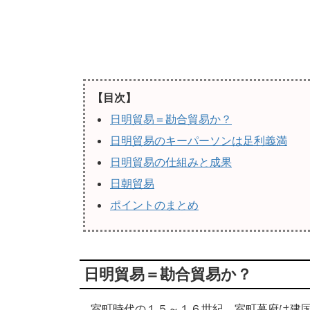
【目次】
日明貿易＝勘合貿易か？
日明貿易のキーパーソンは足利義満
日明貿易の仕組みと成果
日朝貿易
ポイントのまとめ
日明貿易＝勘合貿易か？
室町時代の１５～１６世紀、室町幕府は建国