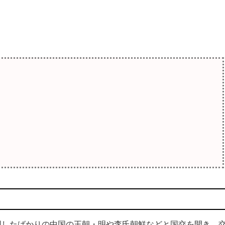
したばかりの中国の王朝・明や李氏朝鮮などと国交を開き、