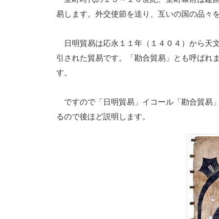
易します。外交使節を送り、互いの国の品々
日明貿易は応永１１年（１４０４）から天文
引された貿易です。「勘合貿易」とも呼ばれます
す。
ですので「日明貿易」イコール「勘合貿易」
るので後ほど説明します。