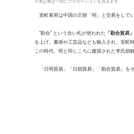
※本記事は一部にプロモーションを含みます
室町幕府は中国の王朝「明」と交易をして
”勘合” という合い札が使われた
「勘合貿易
を上げ、書画や工芸品なども輸入され、室町
この時代、明と同じころに建国された李氏朝
「日明貿易」「日朝貿易」「勘合貿易」をそ