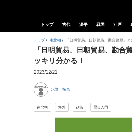
トップ
古代
源平
戦国
江戸
トップ
/
南北朝
/
「日明貿易、日朝貿易、勘合貿易」と
「日明貿易、日朝貿易、勘合
ッキリ分かる！
2023/12/21
水野 拓昌
南北朝
海外
政策
歴史入門