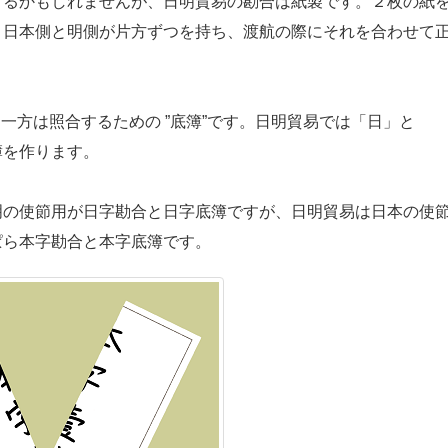
るかもしれませんが、日明貿易の勘合は紙製です。２枚の紙
、日本側と明側が片方ずつを持ち、渡航の際にそれを合わせて
一方は照合するための ”底簿”です。日明貿易では「日」と
簿を作ります。
の使節用が日字勘合と日字底簿ですが、日明貿易は日本の使
ぱら本字勘合と本字底簿です。