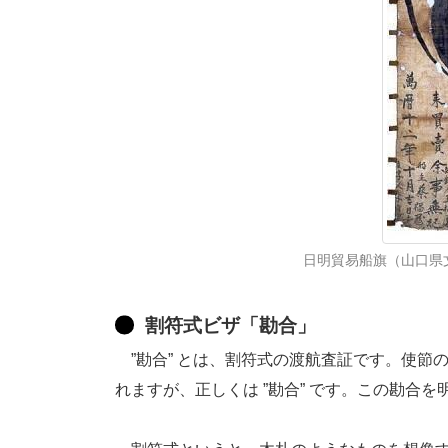
日明貿易船旗（山口県文書
割符式ビザ「勘合」
”勘合” とは、割符式の渡航査証です。使節の
れますが、正しくは ”勘合” です。この勘合