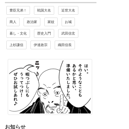
豊臣兄弟！
戦国大名
近世大名
商人
政治家
家紋
お城
暮し・文化
歴史入門
武田信玄
上杉謙信
伊達政宗
織田信長
お知らせ