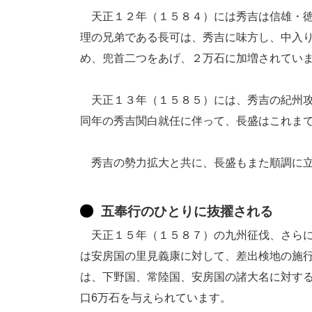
天正１２年（１５８４）には秀吉は信雄・徳
理の兄弟である長可は、秀吉に味方し、中入
め、兜首二つをあげ、２万石に加増されてい
天正１３年（１５８５）には、秀吉の紀州攻
同年の秀吉関白就任に伴って、長盛はこれま
秀吉の勢力拡大と共に、長盛もまた順調に立
五奉行のひとりに抜擢される
天正１５年（１５８７）の九州征伐、さらに
は安房国の里見義康に対して、差出検地の施
は、下野国、常陸国、安房国の諸大名に対す
口6万石を与えられています。