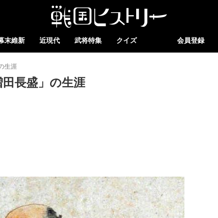
幕末維新
近現代
武将特集
クイズ
会員登録
の生涯
増田長盛」の生涯