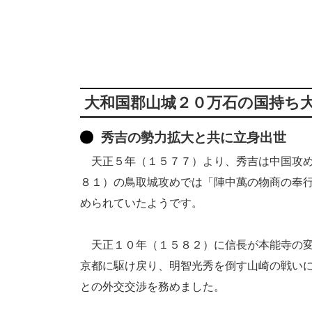
大和国郡山城２０万石の国持ち
秀吉の勢力拡大と共に立身出世
天正５年（１５７７）より、秀吉は中国攻め
８１）の鳥取城攻めでは「陣中萬の物商の奉
められていたようです。
天正１０年（１５８２）に信長が本能寺の変
京都に駆け戻り、明智光秀を倒す山崎の戦い
との外交交渉を務めました。