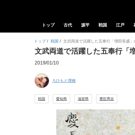
トップ
古代
源平
戦国
江戸
トップ
/
戦国
/
文武両道で活躍した五奉行「増田長盛」
文武両道で活躍した五奉行「
2019/01/10
ろひもと理穂
戦国
愛知県
滋賀県
豊臣秀吉