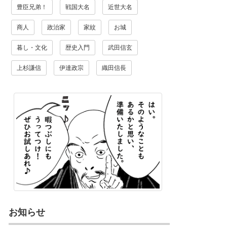
豊臣兄弟！
戦国大名
近世大名
商人
政治家
家紋
お城
暮し・文化
歴史入門
武田信玄
上杉謙信
伊達政宗
織田信長
お知らせ