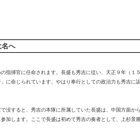
大名へ
の指揮官に任命されます。長盛も秀吉に従い、天正９年（１
行」に命じられています。やはり奉行としての政治力も秀吉に
で没すると、秀吉の本隊に所属していた長盛は、中国方面か
に参加します。ここで長盛は初めて秀吉の奏者として、上杉景