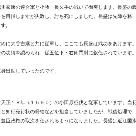
川家康の連合軍と小牧・長久手の戦いで衝突します。長盛の
りを目指しますが失敗し、討ち死にしました。長盛は先陣を務
ます。
めに大谷吉継と共に従軍し、ここでも長盛は武功をあげます
での功績を認められ、従五位下・右衛門尉に叙任されています
身出世していったのです。
天正１８年（１５９０）の小田原征伐と従軍しています。当
行と知行宛行状の発給などを担当していましたが、戦後処理で
る豊臣政権の取次を任されるようになりました。長盛は近江国