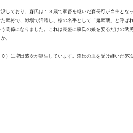
没しており、森氏は１３歳で家督を継いだ森長可が当主とな
けた武将で、戦場で活躍し、槍の名手として「鬼武蔵」と呼ば
いう関係になりました。これは長盛に森氏の娘を娶るだけの武
うか。
０）に増田盛次が誕生しています。森氏の血を受け継いだ盛
。