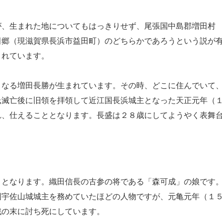
、生まれた地についてもはっきりせず、尾張国中島郡増田村
田郷（現滋賀県長浜市益田町）のどちらかであろうという説が
されています。
なる増田長勝が生まれています。その時、どこに住んでいて
氏滅亡後に旧領を拝領して近江国長浜城主となった天正元年（
れ、仕えることとなります。長盛は２８歳にしてようやく表舞
となります。織田信長の古参の将である「森可成」の娘です
国宇佐山城城主を務めていたほどの人物ですが、元亀元年（１
戦の末に討ち死にしています。