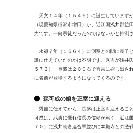
天文１４年（１５４５）に誕生していますが
（現愛知県稲沢市増田）か、近江国浅井郡益
力です。一向宗徒だったのではないかと推測
永禄７年（１５６４）に側室との間に長子と
誰に仕えていたのかは不明です。秀吉が浅井
５７３）、長盛は２００石で秀吉に召し出さ
に名前が登場するようになってくるのです。
森可成の娘を正室に迎える
秀吉に仕えてから、長盛は正室を迎えること
可成は、武勇に優れ信長の信頼が篤く、近江
７０）に浅井朝倉連合軍並びに本願寺との激