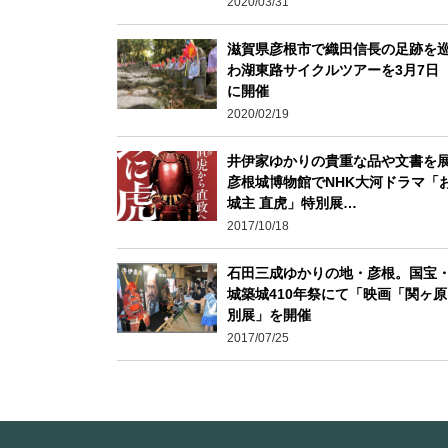
2020/03/31
滋賀県彦根市で織田信長の足跡を
わ湖東路サイクルツアーを3月7日
に開催
2020/02/19
井伊家ゆかりの貴重な品や文書
彦根城博物館でNHK大河ドラマ「
城主 直虎」特別展…
2017/10/18
石田三成ゆかりの地・彦根。国宝
城築城410年祭にて「映画「関ヶ
別展」を開催
2017/07/25