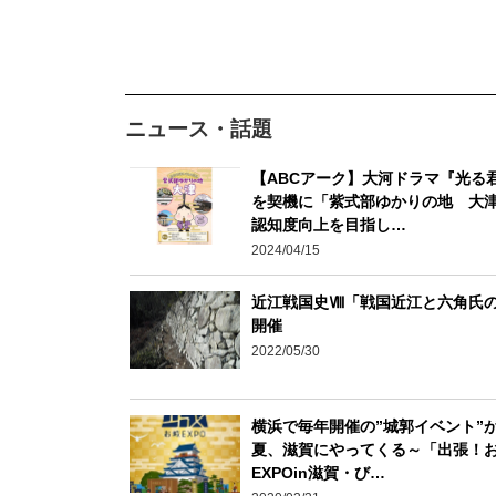
ニュース・話題
【ABCアーク】大河ドラマ『光る
を契機に「紫式部ゆかりの地 大
認知度向上を目指し…
2024/04/15
近江戦国史Ⅷ「戦国近江と六角氏
開催
2022/05/30
横浜で毎年開催の”城郭イベント”
夏、滋賀にやってくる～「出張！
EXPOin滋賀・び…