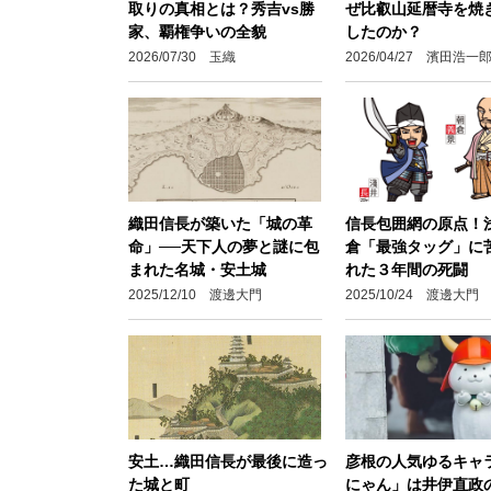
取りの真相とは？秀吉vs勝
ぜ比叡山延暦寺を焼
家、覇権争いの全貌
したのか？
2026/07/30 玉織
2026/04/27 濱田浩一
織田信長が築いた「城の革
信長包囲網の原点！
命」──天下人の夢と謎に包
倉「最強タッグ」に
まれた名城・安土城
れた３年間の死闘
2025/12/10 渡邊大門
2025/10/24 渡邊大門
安土…織田信長が最後に造っ
彦根の人気ゆるキャ
た城と町
にゃん」は井伊直政