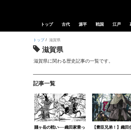
トップ
古代
源平
戦国
江戸
トップ
/
滋賀県
滋賀県
滋賀県に関わる歴史記事の一覧です。
記事一覧
賤ヶ岳の戦い──織田家乗っ
【豊臣兄弟！】織田