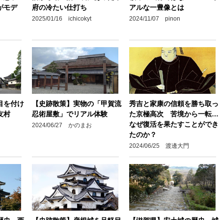
がモデ
府の冷たい仕打ち
アルな一豊像とは
2025/01/16 ichicokyt
2024/11/07 pinon
目を付け
【史跡散策】実物の「甲賀流
秀吉と家康の信頼を勝ち取っ
友村
忍術屋敷」でリアル体験
た京極高次 苦境から一転…
なぜ復活を果たすことができ
2024/06/27 かのまお
たのか？
2024/06/25 渡邊大門