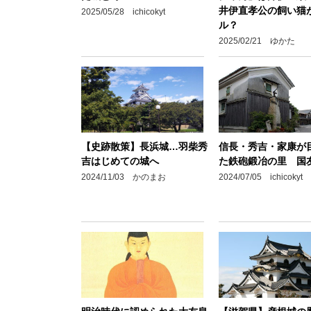
井伊直孝公の飼い猫
2025/05/28 ichicokyt
ル？
2025/02/21 ゆかた
【史跡散策】長浜城…羽柴秀
信長・秀吉・家康が
吉はじめての城へ
た鉄砲鍛冶の里 国
2024/11/03 かのまお
2024/07/05 ichicokyt