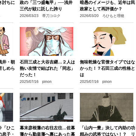
き討ちに
政の「三つ盛亀甲」──浅井
暗愚のイメージも、近年は民
三代が紋に託した誇り
政家として再評価か？
郎
2026/03/23 帯刀コロク
2026/03/20 ろひもと理穂
浅井・朝
石田三成と大谷吉継…２人は
無味乾燥な官僚タイプではな
苦しめら
熱い友情で結ばれた「同志」
かった！？石田三成の性格と
だった！
は
2025/07/16 pinon
2025/07/16 pinon
ラ「ひこ
幕末彦根藩の右往左往…佐幕
「山内一豊」決して内助の功
の息子・
藩から勤皇藩へ裏にあった幕
頼みの武将ではない！？ リ