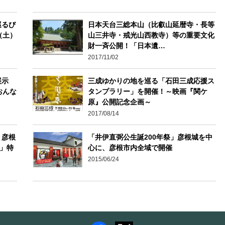
巡るび
日本天台三総本山（比叡山延暦寺・長等
（土）
山三井寺・戒光山西教寺）等の重要文化
財一斉公開！「日本遺…
2017/11/02
を展示
三成ゆかりの地を巡る「石田三成応援ス
おんな
タンプラリー」を開催！～映画『関ケ
原』公開記念企画～
2017/08/14
・彦根
「井伊直弼公生誕200年祭」彦根城を中
原」特
心に、彦根市内全域で開催
2015/06/24