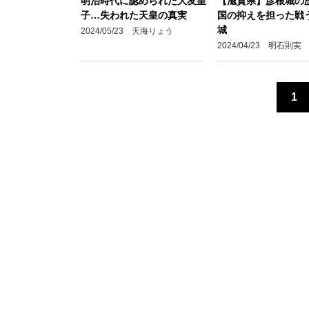
明治時代に認められた大友皇
【滋賀県】彦根城の
子…失われた天皇の真実
国の抑えを担った戦
城
2024/05/23 天海りょう
2024/04/23 明石則実
1