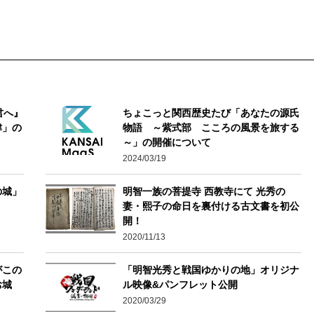
君へ』
ちょこっと関西歴史たび「あなたの源氏
津」の
物語 ～紫式部 こころの風景を旅する
～」の開催について
2024/03/19
の城」
明智一族の菩提寺 西教寺にて 光秀の
妻・熙子の命日を裏付ける古文書を初公
開！
2020/11/13
がこの
「明智光秀と戦国ゆかりの地」オリジナ
お城
ル映像&パンフレット公開
2020/03/29