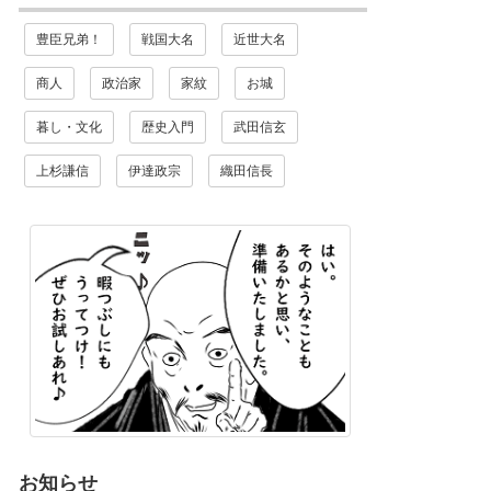
豊臣兄弟！
戦国大名
近世大名
商人
政治家
家紋
お城
暮し・文化
歴史入門
武田信玄
上杉謙信
伊達政宗
織田信長
お知らせ