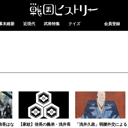
幕末維新
近現代
武将特集
クイズ
会員登録
信長はな
【家紋】信長の義弟・浅井長
「浅井久政」弱腰外交による