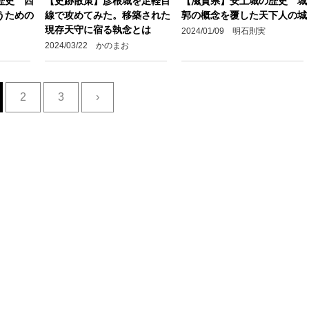
歴史 西
【史跡散策】彦根城を足軽目
【滋賀県】安土城の歴史 城
うための
線で攻めてみた。移築された
郭の概念を覆した天下人の城
現存天守に宿る執念とは
2024/01/09 明石則実
2024/03/22 かのまお
2
3
›