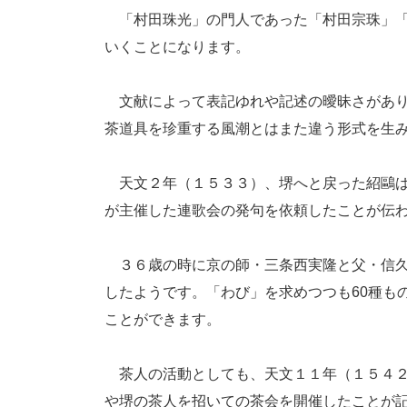
「村田珠光」の門人であった「村田宗珠」「
いくことになります。
文献によって表記ゆれや記述の曖昧さがあり
茶道具を珍重する風潮とはまた違う形式を生
天文２年（１５３３）、堺へと戻った紹鷗は
が主催した連歌会の発句を依頼したことが伝
３６歳の時に京の師・三条西実隆と父・信久
したようです。「わび」を求めつつも60種も
ことができます。
茶人の活動としても、天文１１年（１５４２
や堺の茶人を招いての茶会を開催したことが