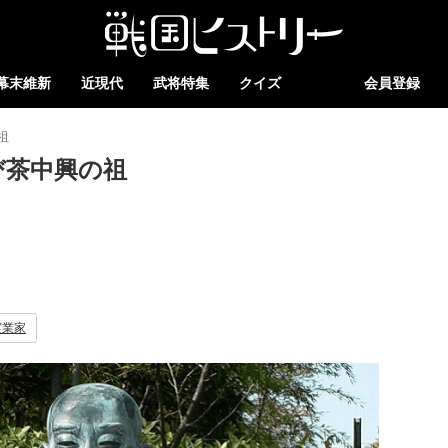
幕末維新
近現代
武将特集
クイズ
会員登録
祖
び茶中興の祖
実業家