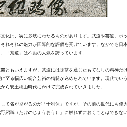
文化は、実に多岐にわたるものがあります。武道や芸道、ポ
、それぞれの魅力が国際的な評価を受けています。なかでも日
て、「茶道」は不動の人気を誇っています。
芸ともいえますが、茶道には抹茶を通じたもてなしの精神だ
理に至る幅広い総合芸術の精髄が込められています。現代でい
代から安土桃山時代にかけて完成されていきました。
して名が挙がるのが「千利休」ですが、その前の世代にも偉
武野紹鷗（たけのじょうおう）」に触れずにおくことはできな