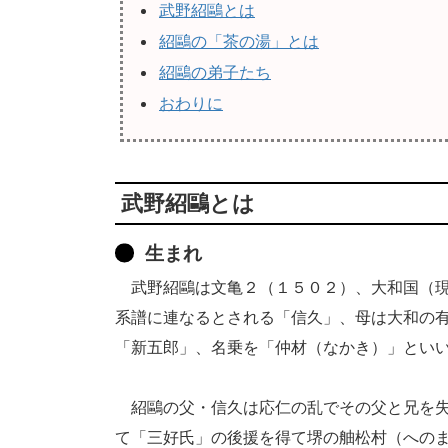
武野紹鷗とは
紹鷗の「茶の湯」とは
紹鷗の弟子たち
おわりに
武野紹鷗とは
生まれ
武野紹鷗は文亀２（１５０２）、大和国（現
系譜に連なるとされる「信久」、母は大和の
「新五郎」、名乗を「仲材（なかき）」とい
紹鷗の父・信久は応仁の乱でその父と兄を失
て「三好氏」の後援を得て堺の舳松村（への