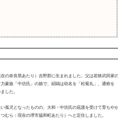
在の奈良県あたり）吉野郡に生まれました。父は若狭武田家
有力豪族「中坊氏」の娘で、紹鷗は幼名を「松菊丸」、通称を
いました。
い孤児となったものの、大和・中坊氏の庇護を受けて育ちや
まつむら：現在の堺市協和町あたり）へと定住しました。