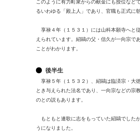
このように有力町衆からの献金にも授位など
るいわゆる「殿上人」であり、官職も正式に
享禄４年（１５３１）には山科本願寺へと従
えられています。紹鷗の父・信久が一向宗で
ことがわかります。
後半生
享禄５年（１５３２）、紹鷗は臨済宗・大徳
とき与えられた法名であり、一向宗などの宗
のとの説もあります。
もともと連歌に志をもっていた紹鷗でしたが
うになりました。