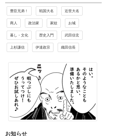
豊臣兄弟！
戦国大名
近世大名
商人
政治家
家紋
お城
暮し・文化
歴史入門
武田信玄
上杉謙信
伊達政宗
織田信長
お知らせ