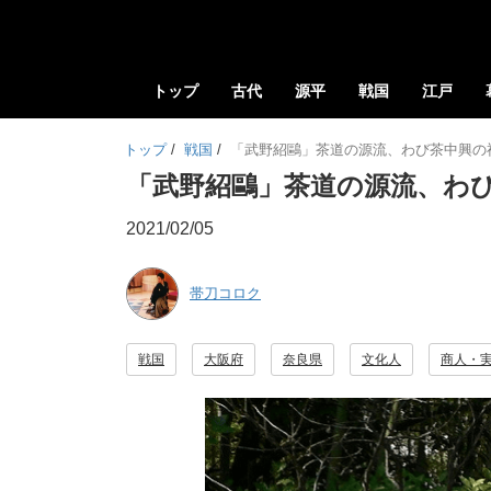
トップ
古代
源平
戦国
江戸
トップ
/
戦国
/
「武野紹鷗」茶道の源流、わび茶中興の
「武野紹鷗」茶道の源流、わ
2021/02/05
帯刀コロク
戦国
大阪府
奈良県
文化人
商人・