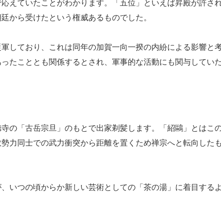
で応えていたことがわかります。「五位」といえば昇殿が許さ
朝廷から受けたという権威あるものでした。
軍しており、これは同年の加賀一向一揆の内紛による影響と
あったこととも関係するとされ、軍事的な活動にも関与してい
寺の「古岳宗旦」のもとで出家剃髪します。「紹鷗」とはこ
教勢力同士での武力衝突から距離を置くため禅宗へと転向した
、いつの頃からか新しい芸術としての「茶の湯」に着目する