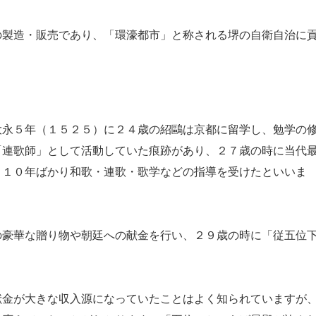
製造・販売であり、「環濠都市」と称される堺の自衛自治に
。
永５年（１５２５）に２４歳の紹鷗は京都に留学し、勉学の
「連歌師」として活動していた痕跡があり、２７歳の時に当代
、１０年ばかり和歌・連歌・歌学などの指導を受けたといいま
豪華な贈り物や朝廷への献金を行い、２９歳の時に「従五位
金が大きな収入源になっていたことはよく知られていますが