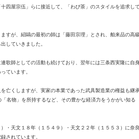
十四屋宗伍」らに接近して、「わび茶」のスタイルを追求し
ますが、紹鷗の最初の師は「藤田宗理」とされ、舶来品の高
み出していきました。
連歌師としての活動も続けており、翌年には三条西実隆に自
わっています。
を亡くしますが、実家の本業であった武具製造業の権益も継
の「名物」を所持するなど、その豊かな経済力をうかがい知る
）・天文１８年（１５４９）・天文２２年（１５５３）に奈
記録されています。