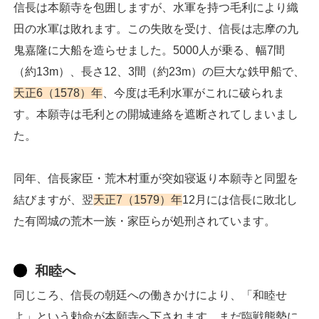
信長は本願寺を包囲しますが、水軍を持つ毛利により織
田の水軍は敗れます。この失敗を受け、信長は志摩の九
鬼嘉隆に大船を造らせました。5000人が乗る、幅7間
（約13m）、長さ12、3間（約23m）の巨大な鉄甲船で、
天正6（1578）年
、今度は毛利水軍がこれに破られま
す。本願寺は毛利との開城連絡を遮断されてしまいまし
た。
同年、信長家臣・荒木村重が突如寝返り本願寺と同盟を
結びますが、翌
天正7（1579）年
12月には信長に敗北し
た有岡城の荒木一族・家臣らが処刑されています。
和睦へ
同じころ、信長の朝廷への働きかけにより、「和睦せ
よ」という勅命が本願寺へ下されます。まだ臨戦態勢に