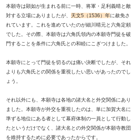
本願寺は顕如が生まれる前に一時、将軍・足利義晴と敵
対する立場にありましたが、
天文5（1536）年
に赦免さ
れています。これを進めていたのが細川晴元と六角定頼
でした。その際、本願寺は六角氏領内の本願寺門徒を破
門することを条件に六角氏との和睦にこぎつけました。
本願寺にとって門徒を切るのは痛い決断でしたが、それ
よりも六角氏との関係を重視したい思いがあったのでし
ょう。
それ以外にも、本願寺は各地の諸大名と外交関係にあり
ました。本願寺が外交を重視したのは、単に加賀大名に
準ずる地位にある者として幕府体制の一員として行動し
たというだけでなく、諸大名との外交関係が本願寺教団
を維持するために必要であったからです。