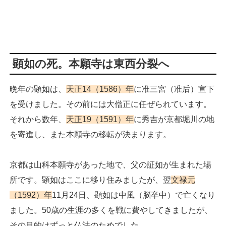
顕如の死。本願寺は東西分裂へ
晩年の顕如は、
天正14（1586）年
に准三宮（准后）宣下
を受けました。その前には大僧正に任ぜられています。
それから数年、
天正19（1591）年
に秀吉が京都堀川の地
を寄進し、また本願寺の移転が決まります。
京都は山科本願寺があった地で、父の証如が生まれた場
所です。顕如はここに移り住みましたが、翌
文禄元
（1592）年
11月24日、顕如は中風（脳卒中）で亡くなり
ました。50歳の生涯の多くを戦に費やしてきましたが、
その目的はずっと仏法のためでした。