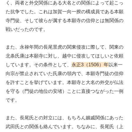
く、両者と外交関係にある大名との関係によって起こっ
た抗争でした。これは加賀一向一揆の構成員である本願
寺門徒、そして彼らが属する本願寺の信仰とは無関係の
戦いだったのです。
また、永禄年間の長尾景虎の関東侵攻に際して、関東の
北条氏康は本願寺に対し、越中に侵攻してほしいと依頼
しています。その条件として、
永正3（1506）年
以来一
向宗が禁止されていた氏康の領内で、本願寺門徒の信仰
を許すことを挙げています。本願寺と大名の外交が仏法
を守る（門徒の地位の安堵）ことに直接つながった一例
です。
また、長尾氏との対立には、もちろん姻戚関係にあった
武田氏との関係も絡んでいます。ちなみに、長尾氏（上