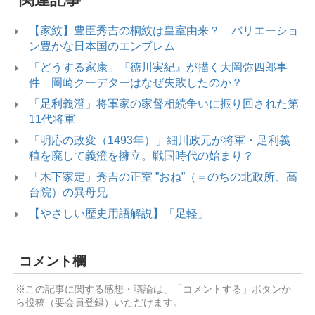
【家紋】豊臣秀吉の桐紋は皇室由来？ バリエーショ
ン豊かな日本国のエンブレム
「どうする家康」『徳川実紀』が描く大岡弥四郎事
件 岡崎クーデターはなぜ失敗したのか？
「足利義澄」将軍家の家督相続争いに振り回された第
11代将軍
「明応の政変（1493年）」細川政元が将軍・足利義
稙を廃して義澄を擁立。戦国時代の始まり？
「木下家定」秀吉の正室 ”おね”（＝のちの北政所、高
台院）の異母兄
【やさしい歴史用語解説】「足軽」
コメント欄
※この記事に関する感想・議論は、「コメントする」ボタンか
ら投稿（要会員登録）いただけます。