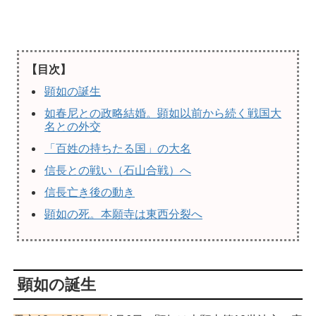
【目次】
顕如の誕生
如春尼との政略結婚。顕如以前から続く戦国大
名との外交
「百姓の持ちたる国」の大名
信長との戦い（石山合戦）へ
信長亡き後の動き
顕如の死。本願寺は東西分裂へ
顕如の誕生