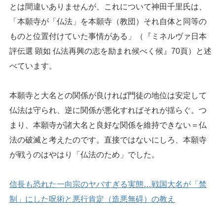
とは間違いありませんが、これについて神田千里氏は、
「本願寺が「仏法」を本願寺（教団）それ自体と同等の
ものと位置付けていた事情がある」（『ミネルヴァ日本
評伝選 顕如 仏法再興の志を励まれ候べく候』70頁）と述
べています。
本願寺と大名との関係が良ければ門徒の地位は安定して
仏法は守られ、逆に関係が悪化すればそれが揺らぐ。つ
まり、本願寺が諸大名と良好な関係を維持できない＝仏
法の破滅と考えたのです。直接ではないにしろ、本願寺
が戦うのはやはり「仏法のため」でした。
信長も恐れた一向宗のヤバすぎる実態…戦国大名が「禁
制」にした呪術と悪行肯定（造悪無碍）の教え