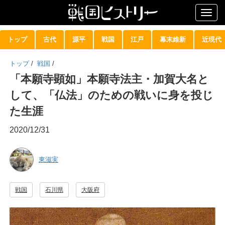
Togg
navig
トップ
古代
源平
戦国
江戸
幕末維新
近現代
トップ
/
戦国
/
「本願寺顕如」本願寺法主・加賀大名と
して、「仏法」のための戦いに身を投じ
た生涯
2020/12/31
東滋実
戦国
石川県
大阪府