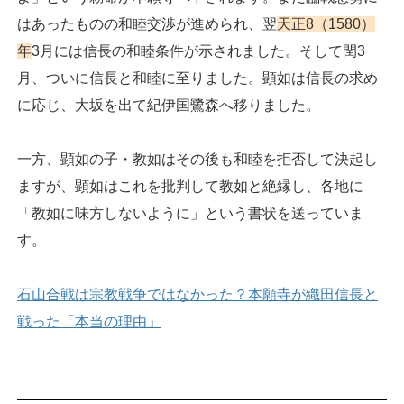
はあったものの和睦交渉が進められ、翌
天正8（1580）
年
3月には信長の和睦条件が示されました。そして閏3
月、ついに信長と和睦に至りました。顕如は信長の求め
に応じ、大坂を出て紀伊国鷺森へ移りました。
一方、顕如の子・教如はその後も和睦を拒否して決起し
ますが、顕如はこれを批判して教如と絶縁し、各地に
「教如に味方しないように」という書状を送っていま
す。
石山合戦は宗教戦争ではなかった？本願寺が織田信長と
戦った「本当の理由」