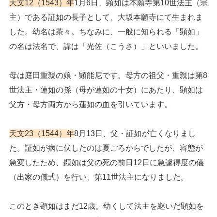
天文12（1543）年
1月6日、顕如は本願寺第10世法主（宗
主）である証如の長子として、大坂本願寺にて生まれま
した。幼名は茶々。ちなみに、一般に知られる「顕如」
の名は法名で、諱は「光佐（こうさ）」といいました。
母は庭田重親の娘・顕能尼です。母方の祖父・重親は第8
世法主・蓮如の孫（母が蓮如の十女）にあたり、顕如は
父方・母方両方から蓮如の血を引いています。
天文23（1544）年
8月13日、父・証如が亡くなりまし
た。証如が病に伏したのは夏ごろからでしたが、容態が
急変したため、顕如は父の死の前日12日に急遽得度の儀
（出家の儀式）を行い、第11世法主になりました。
このとき顕如はまだ12歳。幼くして法主を継いだ顕如を