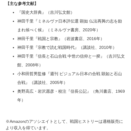
【主な参考文献】
『国史大辞典』（吉川弘文館）
神田千里『ミネルヴァ日本評伝選 顕如 仏法再興の志を励
まれ候べく候』（ミネルヴァ書房、2020年）
神田千里『戦国と宗教』（岩波書店、2016年）
神田千里『宗教で読む戦国時代』（講談社、2010年）
神田千里『信長と石山合戦 中世の信仰と一揆』（吉川弘文
館、2008年）
小和田哲男監修『週刊 ビジュアル日本の合戦 顕如と石山
合戦』（講談社、2005年）
奥野高広・岩沢愿彦・校注『信長公記』（角川書店、1969
年）
※Amazonのアソシエイトとして、戦国ヒストリーは適格販売に
より収入を得ています。