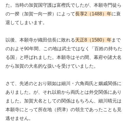
た。当時の加賀国守護は富樫氏でしたが、本願寺門徒ら
の一揆（加賀一向一揆）によって
長享2（1488）年
に衰
退してしまいます。
以後、本願寺が織田信長に敗れる
天正8（1580）年
まで
のおよそ90年間、この地は武士ではなく「百姓の持ちた
る国」と呼ばれました。本願寺はその間、幕府や諸大名
から加賀の大名的な扱いを受けていました。
さて、先述のとおり顕如は細川・六角両氏と姻戚関係に
ありました。が、それ以前から両氏とは外交関係にあり
ました。加賀大名としての関係はもちろん、細川晴元は
本願寺にとって所在地（摂津）の領主であったことも見
逃せません。