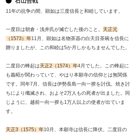
石山合戦
11年の抗争の間、顕如は三度信長と和睦しています。
一度目は朝倉・浅井氏が滅亡した後のこと。
天正元
（1573）年
11月、顕如は名物茶器の白天目茶碗を信長に
贈りましたが、この和睦は5か月しかもちませんでした。
二度目の蜂起は
天正2（1574）年
4月でした。この蜂起に
も義昭が関わっていて、やはり本願寺の信仰とは無関係
です。同年7月、信長は伊勢長島一向一揆を討伐。焼き討
ちにより殲滅され、およそ2万人もの死者が出ました。同
じように、越前一向一揆も1万人以上の使者が出ていま
す。
天正3（1575）年
10月、本願寺は信長に降伏。二度目の