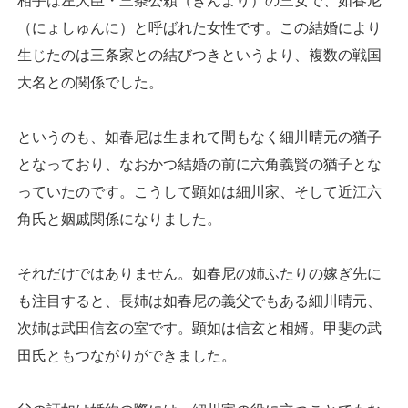
相手は左大臣・三条公頼（きんより）の三女で、如春尼
（にょしゅんに）と呼ばれた女性です。この結婚により
生じたのは三条家との結びつきというより、複数の戦国
大名との関係でした。
というのも、如春尼は生まれて間もなく細川晴元の猶子
となっており、なおかつ結婚の前に六角義賢の猶子とな
っていたのです。こうして顕如は細川家、そして近江六
角氏と姻戚関係になりました。
それだけではありません。如春尼の姉ふたりの嫁ぎ先に
も注目すると、長姉は如春尼の義父でもある細川晴元、
次姉は武田信玄の室です。顕如は信玄と相婿。甲斐の武
田氏ともつながりができました。