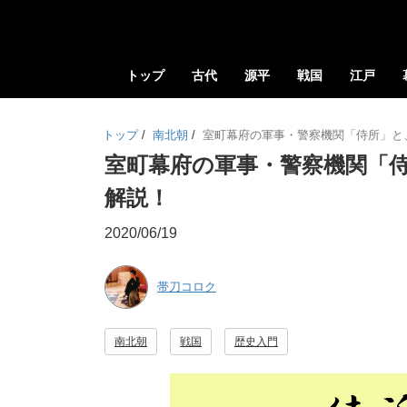
トップ
古代
源平
戦国
江戸
トップ
/
南北朝
/
室町幕府の軍事・警察機関「侍所」と
室町幕府の軍事・警察機関「
解説！
2020/06/19
帯刀コロク
南北朝
戦国
歴史入門