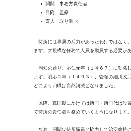
開闔：事務方責任者
目附：監察
寄人：取り調べ
侍所には専属の兵力があったわけではなく、
ます。大規模な任務で人員を動員する必要が
周知の通り、応仁元年（１４６７）に勃発し
ます。明応２年（１４９３）、管領の細川政
どにより四職は自然消滅となりました。
以降、戦国期にかけては所司・所司代は設置
て侍所の責任者を務めていくようになります
なお、開闔は侍所職員と協力して治安維持に