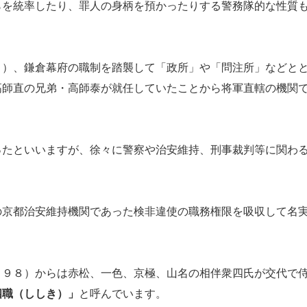
を統率したり、罪人の身柄を預かったりする警務隊的な性質
）、鎌倉幕府の職制を踏襲して「政所」や「問注所」などと
高師直の兄弟・高師泰が就任していたことから将軍直轄の機関
たといいますが、徐々に警察や治安維持、刑事裁判等に関わ
京都治安維持機関であった検非違使の職務権限を吸収して名
。
９８）からは赤松、一色、京極、山名の相伴衆四氏が交代で
四職（ししき）」
と呼んでいます。