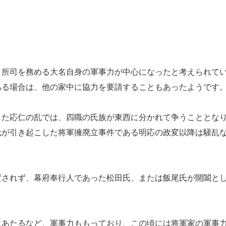
所司を務める大名自身の軍事力が中心になったと考えられて
ある場合は、他の家中に協力を要請することもあったようです
た応仁の乱では、四職の氏族が東西に分かれて争うこととな
元が引き起こした将軍擁廃立事件である明応の政変以降は騒乱
されず、幕府奉行人であった松田氏、または飯尾氏が開闔と
。
あたるなど、軍事力ももっており、この頃には将軍家の軍事