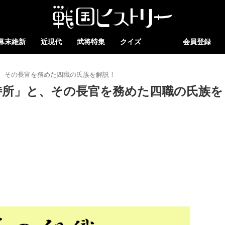
幕末維新
近現代
武将特集
クイズ
会員登録
、その長官を務めた四職の氏族を解説！
侍所」と、その長官を務めた四職の氏族を