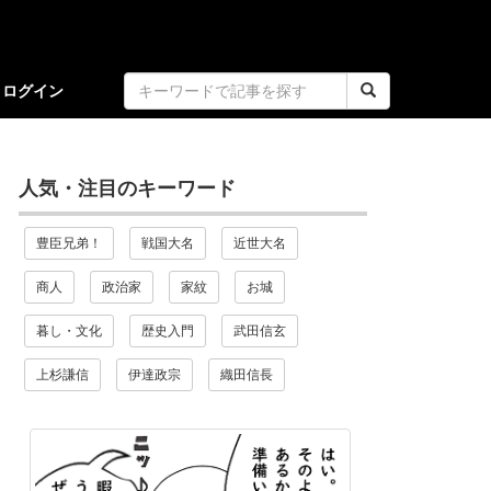
ログイン
人気・注目のキーワード
豊臣兄弟！
戦国大名
近世大名
商人
政治家
家紋
お城
暮し・文化
歴史入門
武田信玄
上杉謙信
伊達政宗
織田信長