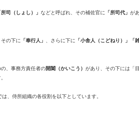
「所司（しょし）」
などと呼ばれ、その補佐官に
「所司代」
が
、その下に
「奉行人」
、さらに下に
「小舎人（こどねり）」
「
の、事務方責任者の
開闔（かいこう）
があり、その下には「
す。
では、侍所組織の各役割を以下としています。