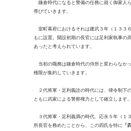
鎌倉時代になると警備の任務に就く御家人ら
帯びていきます。
室町幕府におけるそれは建武３年（１３３６
もに設置。開設初期の長官には足利家執事の
あったと考えられています。
当初の職務は鎌倉時代の侍所と変わらなかっ
権限が集約していきます。
２代将軍・足利義詮の時代には、律令制下の
ともに武家による警察権力として確立します
３代将軍・足利義満の時代、応永５年（１３
所長官を務めたことから、この四氏を特に
「