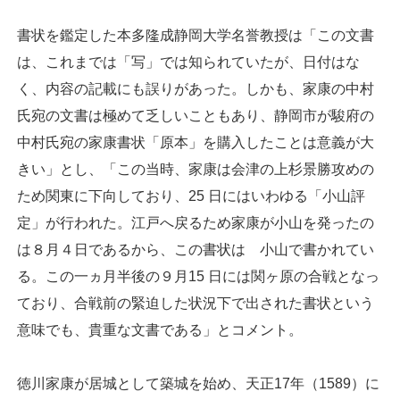
書状を鑑定した本多隆成静岡大学名誉教授は「この文書
は、これまでは「写」では知られていたが、日付はな
く、内容の記載にも誤りがあった。しかも、家康の中村
氏宛の文書は極めて乏しいこともあり、静岡市が駿府の
中村氏宛の家康書状「原本」を購入したことは意義が大
きい」とし、「この当時、家康は会津の上杉景勝攻めの
ため関東に下向しており、25 日にはいわゆる「小山評
定」が行われた。江戸へ戻るため家康が小山を発ったの
は８月４日であるから、この書状は 小山で書かれてい
る。この一ヵ月半後の９月15 日には関ヶ原の合戦となっ
ており、合戦前の緊迫した状況下で出された書状という
意味でも、貴重な文書である」とコメント。
徳川家康が居城として築城を始め、天正17年（1589）に