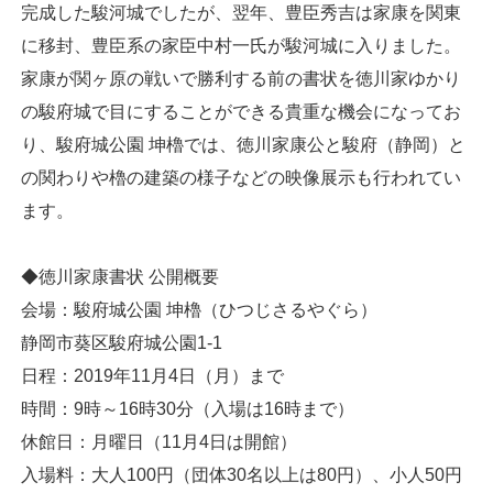
完成した駿河城でしたが、翌年、豊臣秀吉は家康を関東
に移封、豊臣系の家臣中村一氏が駿河城に入りました。
家康が関ヶ原の戦いで勝利する前の書状を徳川家ゆかり
の駿府城で目にすることができる貴重な機会になってお
り、駿府城公園 坤櫓では、徳川家康公と駿府（静岡）と
の関わりや櫓の建築の様子などの映像展示も行われてい
ます。
◆徳川家康書状 公開概要
会場：駿府城公園 坤櫓（ひつじさるやぐら）
静岡市葵区駿府城公園1-1
日程：2019年11月4日（月）まで
時間：9時～16時30分（入場は16時まで）
休館日：月曜日（11月4日は開館）
入場料：大人100円（団体30名以上は80円）、小人50円