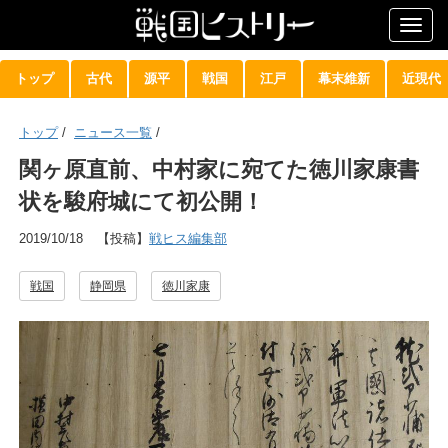
Togg
navig
トップ
古代
源平
戦国
江戸
幕末維新
近現代
トップ
/
ニュース一覧
/
関ヶ原直前、中村家に宛てた徳川家康書
状を駿府城にて初公開！
2019/10/18
【投稿】
戦ヒス編集部
戦国
静岡県
徳川家康