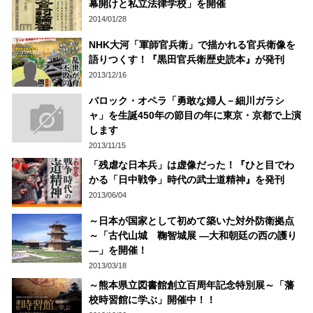
幕開けと私立法律学校」を開催
2014/01/28
NHK大河「軍師官兵衛」で描かれる官兵衛像を
語りつくす！『黒田官兵衛歴史読本』が発刊
2013/12/16
バロック・オペラ「勇敢な婦人－細川ガラシ
ャ」を生誕450年の節目の年に東京・京都で上演
します
2013/11/15
「残虐な日本兵」は虚像だった！『ひと目でわ
かる「日中戦争」時代の武士道精神』を発刊
2013/06/04
～日本が国家として初めて築いた対外防衛拠点
～「古代山城 鞠智城展 ―大和朝廷の西の護り
―」を開催！
2013/03/18
～熊本県立図書館創立百周年記念特別展～「藩
校時習館に学ぶ」開催中！！