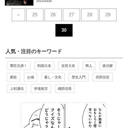
2012/10/26
‹
25
26
27
28
29
30
人気・注目のキーワード
豊臣兄弟！
戦国大名
近世大名
商人
政治家
家紋
お城
暮し・文化
歴史入門
武田信玄
上杉謙信
伊達政宗
織田信長