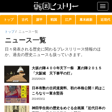
Togg
navig
トップ
古代
源平
戦国
江戸
幕末維新
近現代
トップ
/
ニュース一覧
ニュース一覧
日々発表される歴史に関わるプレスリリース情報のほ
か、過去の歴史ニュースも扱っていきます。
大坂の陣４００年天下一祭 夏の陣２０１５
「大阪城 天下泰平の灯」
2015/04/24
日本有数の古武道資料、初の本格公開！武はこ
ころなりー富永堅吾
2014/03/11
神田学生街の歴史をめぐる企画展「近代日本の