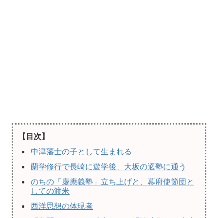
【目次】
中津藩士の子として生まれる
蘭学修行で長崎に遊学後、大坂の適塾に通う
のちの「慶應義塾」立ち上げと、幕府使節団と
しての渡米
西洋思想の体現者