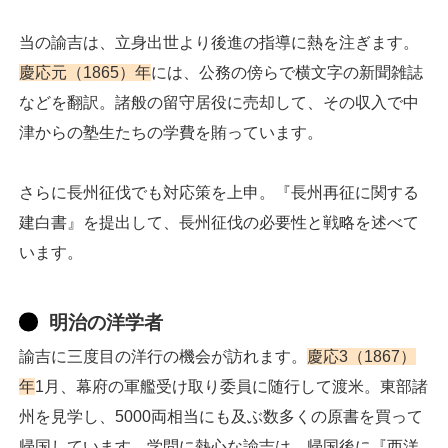
当の諭吉は、立身出世より後進の指導に熱を注ぎます。
慶応元（1865）年
には、公務の傍らで横文字の新聞雑誌
などを翻訳。諸般の留守居役に売却して、その収入で中
津からの塾生たちの学費を賄っています。
さらに長州征伐でも対応策を上申。『長州再征に関する
建白書』を提出して、長州征伐の必要性と戦略を述べて
います。
明治の洋学者
諭吉に三度目の洋行の機会が訪れます。
慶応3（1867）
年
1月、幕府の軍艦受け取り委員に随行して渡米。東部諸
州を見学し、5000両相当にも及ぶ数多くの原書を買って
帰国しています。学問に熱心な諭吉は、帰国後に『西洋