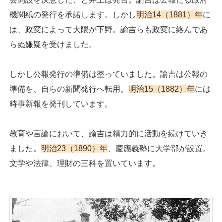
機関紙の発行を承諾します。しかし
明治14（1881）年
に
は、政変によって大隈が下野。諭吉らも政変に絡んであ
らぬ嫌疑を受けました。
しかし公報発行の準備は整っていました。諭吉は公報の
準備を、自らの新聞発行へ転用。
明治15（1882）年
には
時事新報を発刊しています。
教育や言論において、諭吉は精力的に活動を続けていき
ました。
明治23（1890）年
、慶應義塾に大学部が設置。
文学や法律、理財の三科を置いています。