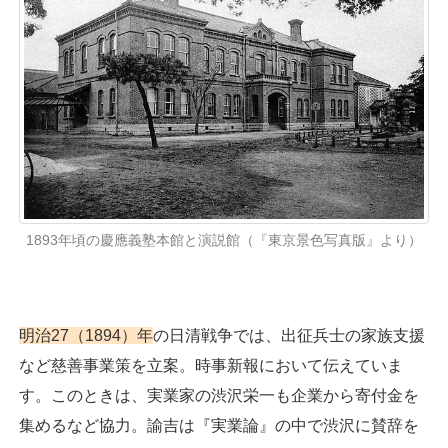
1893年頃の慶應義塾本館と演説館（『東京景色写真版』より）
明治27（1894）年
の日清戦争では、出征兵士の家族支援
など慈善事業策を立案。時事新報において伝えていま
す。このときは、実業家の渋沢栄一も企業から寄付金を
集めるなど協力。諭吉は『実業論』の中で渋沢に賛辞を