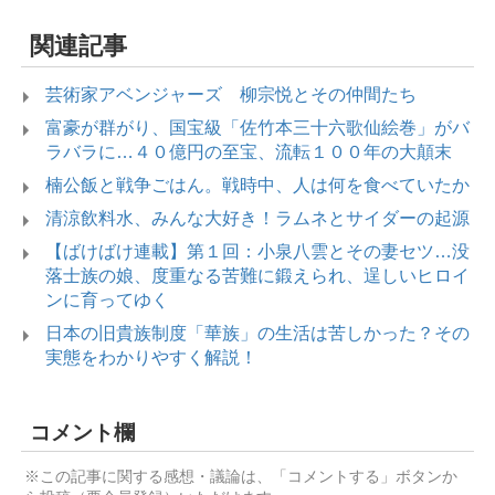
関連記事
芸術家アベンジャーズ 柳宗悦とその仲間たち
富豪が群がり、国宝級「佐竹本三十六歌仙絵巻」がバ
ラバラに…４０億円の至宝、流転１００年の大顛末
楠公飯と戦争ごはん。戦時中、人は何を食べていたか
清涼飲料水、みんな大好き！ラムネとサイダーの起源
【ばけばけ連載】第１回：小泉八雲とその妻セツ…没
落士族の娘、度重なる苦難に鍛えられ、逞しいヒロイ
ンに育ってゆく
日本の旧貴族制度「華族」の生活は苦しかった？その
実態をわかりやすく解説！
コメント欄
※この記事に関する感想・議論は、「コメントする」ボタンか