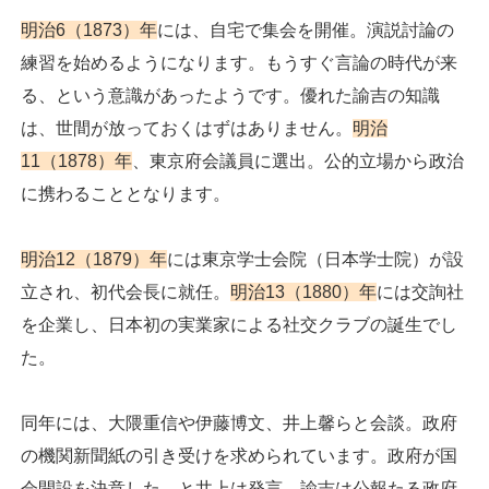
明治6（1873）年
には、自宅で集会を開催。演説討論の
練習を始めるようになります。もうすぐ言論の時代が来
る、という意識があったようです。優れた諭吉の知識
は、世間が放っておくはずはありません。
明治
11（1878）年
、東京府会議員に選出。公的立場から政治
に携わることとなります。
明治12（1879）年
には東京学士会院（日本学士院）が設
立され、初代会長に就任。
明治13（1880）年
には交詢社
を企業し、日本初の実業家による社交クラブの誕生でし
た。
同年には、大隈重信や伊藤博文、井上馨らと会談。政府
の機関新聞紙の引き受けを求められています。政府が国
会開設を決意した、と井上は発言。諭吉は公報たる政府