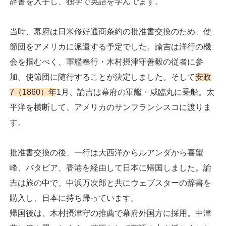
辞書を入手し、独学で英語を学んでます。
当時、幕府は日米修好通商条約の批准書交換のため、使
節団をアメリカに派遣する予定でした。諭吉は洋行の機
会を掴むべく、軍艦奉行・木村摂津守善毅の従者に参
加。使節団に随行することが決定しました。そして
安政
7（1860）年
1月、諭吉は幕府の軍艦・咸臨丸に乗船。太
平洋を横断して、アメリカのサンフランシスコに渡りま
す。
批准書交換の後、一行は大西洋からルアンダから喜望
峰、バタビア、香港を経由して日本に帰国しました。諭
吉は旅の中で、中浜万次郎と共にウェブスターの辞書を
購入し、日本に持ち帰っています。
帰国後は、木村摂津守の推薦で幕府外国方に採用。中津