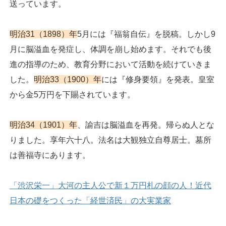
送っています。
明治31（1898）年
5月には『福翁自伝』を脱稿。しかし9
月に脳溢血を発症し、体調を崩し始めます。それでも後
進の指導のため、教育分野において活動を続けていきま
した。
明治33（1900）年
には『修身要領』を発表。皇室
から金5万円を下賜されています。
明治34（1901）年
、諭吉は脳溢血を再発。帰らぬ人とな
りました。享年六十八。法名は大観独立自尊居士。墓所
は善福寺にあります。
「渋沢栄一」大河の主人公で新１万円札の顔の人！近代
日本の礎をつくった「経世済民」の大実業家