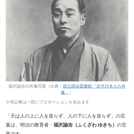
福沢諭吉の肖像写真（出典：
国立国会図書館「近代日本人の肖
像」
）
※本記事は一部にプロモーションを含みます
「天は人の上に人を造らず、人の下に人を造らず」の言
葉は、明治の教育者・
福沢諭吉（ふくざわ ゆきち）
の言
葉です。