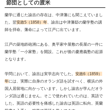
節団としての渡米
蘭学に通じた諭吉の存在は、中津藩にも聞こえていまし
た。翌
安政5（1858）年
、諭吉は中津藩邸の蘭学塾の講
師を拝命。藩命によって江戸に出ています。
江戸の築地鉄砲洲にある、奥平家中屋敷の長屋の一件に
蘭学塾「一小家塾」を開設。これが後の慶應義塾の起源
となります。
学問において、諭吉は実学志向でした。
安政6（1859）
年
には、実際に自身のオランダ語を試すべく、横浜の外
国人居留地に向かっています。しかし諭吉が学んだオラ
ンダ語は通じません。そこで使われていたのは、英語で
した。英語の必要性を痛感した諭吉は英語に転向。英蘭