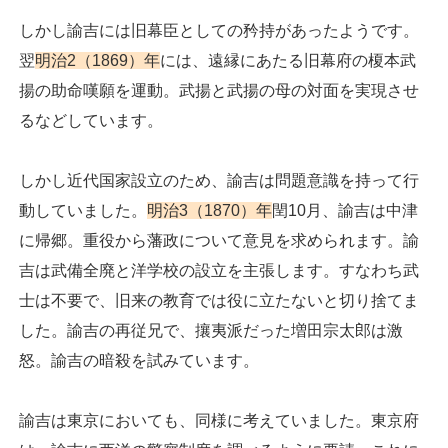
しかし諭吉には旧幕臣としての矜持があったようです。
翌
明治2（1869）年
には、遠縁にあたる旧幕府の榎本武
揚の助命嘆願を運動。武揚と武揚の母の対面を実現させ
るなどしています。
しかし近代国家設立のため、諭吉は問題意識を持って行
動していました。
明治3（1870）年
閏10月、諭吉は中津
に帰郷。重役から藩政について意見を求められます。諭
吉は武備全廃と洋学校の設立を主張します。すなわち武
士は不要で、旧来の教育では役に立たないと切り捨てま
した。諭吉の再従兄で、攘夷派だった増田宗太郎は激
怒。諭吉の暗殺を試みています。
諭吉は東京においても、同様に考えていました。東京府