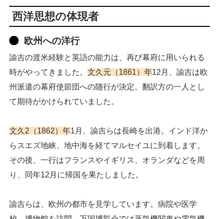
西洋思想の体現者
欧州への洋行
諭吉の渡米経験と英語の能力は、再び幕府に用いられる
時がやってきました。
文久元（1861）年
12月、諭吉は欧
州派遣の幕府使節団への随行が決定。翻訳方の一人とし
て期待がかけられていました。
文久2（1862）年
1月、諭吉らは長崎を出港。インド洋か
らスエズ地峡、地中海を経てマルセイユに到着します。
その後、一行はフランスやイギリス、オランダなどを周
り、同年12月に帰国を果たしました。
諭吉らは、欧州の都市を見学しています。病院や医学
校、博物館を訪問。万国博覧会では蒸気機関車や電気機