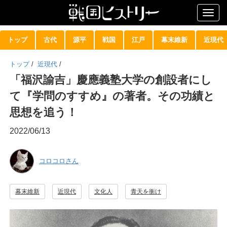
Togg
navig
トップ
古代
源平
戦国
江戸
幕末維新
近現代
トップ
/
近現代
/
「福沢諭吉」慶應義塾大学の創設者にし
て『学問のすすめ』の著者。その功績と
思想を追う！
2022/06/13
コロコロさん
幕末維新
近現代
文化人
青天を衝け