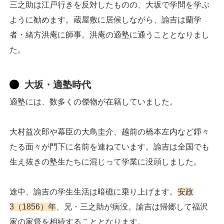
三之助は江戸行きを反対したものの、大坂で学問を学ぶ
ように勧めます。蔵屋敷に居候しながら、諭吉は蘭学
者・緒方洪庵に師事。洪庵の適塾に通うこととなりまし
た。
大坂・適塾時代
適塾には、数多くの傑物が在籍していました。
大村益次郎や幕臣の大鳥圭介、越前の橋本左内など錚々
たる面々が門下に名前を連ねています。諭吉は全国でも
生え抜きの塾生たちに混じって学業に没頭しました。
途中、諭吉の学生生活は暗礁に乗り上げます。
安政
3（1856）年
、兄・三之助が病没。諭吉は帰郷して福沢
家の家督を相続することとなります。