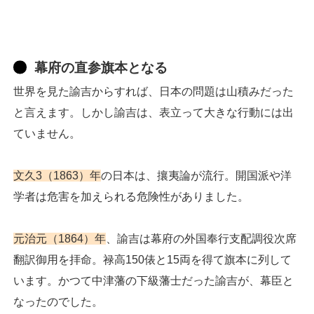
幕府の直参旗本となる
世界を見た諭吉からすれば、日本の問題は山積みだった
と言えます。しかし諭吉は、表立って大きな行動には出
ていません。
文久3（1863）年
の日本は、攘夷論が流行。開国派や洋
学者は危害を加えられる危険性がありました。
元治元（1864）年
、諭吉は幕府の外国奉行支配調役次席
翻訳御用を拝命。禄高150俵と15両を得て旗本に列して
います。かつて中津藩の下級藩士だった諭吉が、幕臣と
なったのでした。