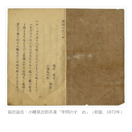
福沢諭吉・小幡篤次郎共著『学問のすゝめ』（初版、1872年）