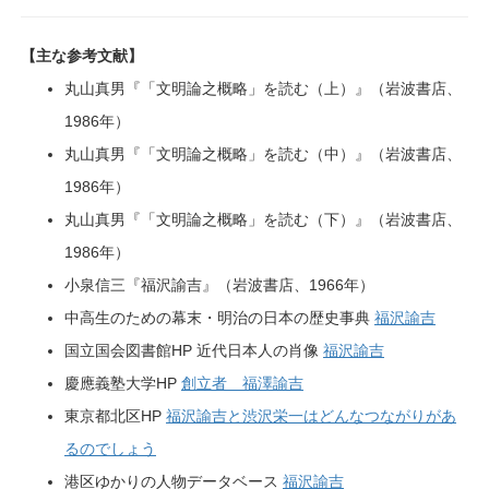
【主な参考文献】
丸山真男『「文明論之概略」を読む（上）』（岩波書店、
1986年）
丸山真男『「文明論之概略」を読む（中）』（岩波書店、
1986年）
丸山真男『「文明論之概略」を読む（下）』（岩波書店、
1986年）
小泉信三『福沢諭吉』（岩波書店、1966年）
中高生のための幕末・明治の日本の歴史事典
福沢諭吉
国立国会図書館HP 近代日本人の肖像
福沢諭吉
慶應義塾大学HP
創立者 福澤諭吉
東京都北区HP
福沢諭吉と渋沢栄一はどんなつながりがあ
るのでしょう
港区ゆかりの人物データベース
福沢諭吉