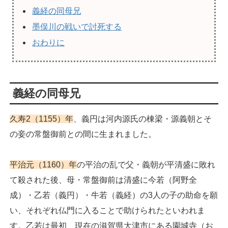
義経の同母兄
墨俣川の戦いで討死する
おわりに
義経の同母兄
久寿2（1155）年
、義円は河内源氏の棟梁・源義朝とそ
の妾の常盤御前との間に生まれました。
平治元（1160）年
の平治の乱で父・義朝が平清盛に敗れ
て殺された後、母・常盤御前は清盛に今若（阿野全
成）・乙若（義円）・牛若（義経）の3人の子の助命を願
い、それぞれ仏門に入ることで助けられたといわれま
す。乙若は最初、現在の滋賀県大津市にある園城寺（お