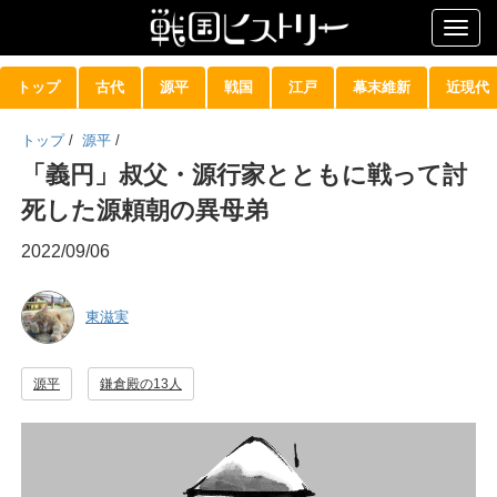
Togg
navig
トップ
古代
源平
戦国
江戸
幕末維新
近現代
トップ
/
源平
/
「義円」叔父・源行家とともに戦って討
死した源頼朝の異母弟
2022/09/06
東滋実
源平
鎌倉殿の13人