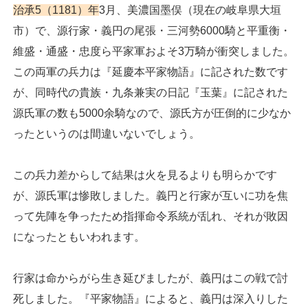
治承5（1181）年
3月、美濃国墨俣（現在の岐阜県大垣
市）で、源行家・義円の尾張・三河勢6000騎と平重衡・
維盛・通盛・忠度ら平家軍およそ3万騎が衝突しました。
この両軍の兵力は『延慶本平家物語』に記された数です
が、同時代の貴族・九条兼実の日記『玉葉』に記された
源氏軍の数も5000余騎なので、源氏方が圧倒的に少なか
ったというのは間違いないでしょう。
この兵力差からして結果は火を見るよりも明らかです
が、源氏軍は惨敗しました。義円と行家が互いに功を焦
って先陣を争ったため指揮命令系統が乱れ、それが敗因
になったともいわれます。
行家は命からがら生き延びましたが、義円はこの戦で討
死しました。『平家物語』によると、義円は深入りした