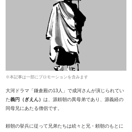
※本記事は一部にプロモーションを含みます
大河ドラマ「鎌倉殿の13人」で成河さんが演じられてい
た
義円（ぎえん）
は、源頼朝の異母弟であり、源義経の
同母兄にあたる僧侶です。
頼朝の挙兵に従って兄弟たちは続々と兄・頼朝のもとに