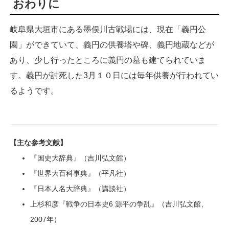
おわりに
岐阜県大垣市にある墨俣川古戦場には、現在「義円公
園」ができていて、義円の供養塔や碑、義円地蔵などが
あり、少し行ったところに義円の墓も建てられていま
す。義円が討死した3月１０日には毎年供養が行われてい
るようです。
【主な参考文献】
『国史大辞典』（吉川弘文館）
『世界大百科事典』（平凡社）
『日本人名大辞典』（講談社）
上杉和彦『戦争の日本史6 源平の争乱』（吉川弘文館、
2007年）