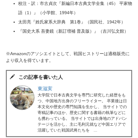
校注・訳：市古貞次『新編日本古典文学全集（45） 平家物
語（1）』（小学館、1994年）
太田亮『姓氏家系大辞典 第1巻』（国民社、1942年）
『国史大系 吾妻鏡（新訂増補 普及版）』（吉川弘文館）
※Amazonのアソシエイトとして、戦国ヒストリーは適格販売に
より収入を得ています。
この記事を書いた人
東滋実
大学院で日本古典文学を専門に研究した経歴をも
つ、中国地方出身のフリーライター。 卒業後は日
本文化や歴史の専門知識を生かし、 当サイトでの
寄稿記事のほか、歴史に関する書籍の執筆などに
も携わっている。 当サイトでは出身地のアドバン
テージを活かし、主に毛利元就など中国エリアで
活躍していた戦国武将たちを ...