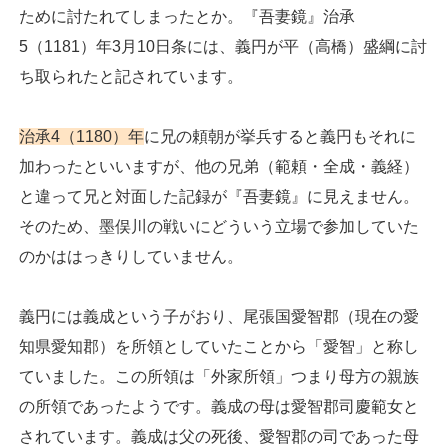
ために討たれてしまったとか。『吾妻鏡』治承
5（1181）年3月10日条には、義円が平（高橋）盛綱に討
ち取られたと記されています。
治承4（1180）年
に兄の頼朝が挙兵すると義円もそれに
加わったといいますが、他の兄弟（範頼・全成・義経）
と違って兄と対面した記録が『吾妻鏡』に見えません。
そのため、墨俣川の戦いにどういう立場で参加していた
のかははっきりしていません。
義円には義成という子がおり、尾張国愛智郡（現在の愛
知県愛知郡）を所領としていたことから「愛智」と称し
ていました。この所領は「外家所領」つまり母方の親族
の所領であったようです。義成の母は愛智郡司慶範女と
されています。義成は父の死後、愛智郡の司であった母