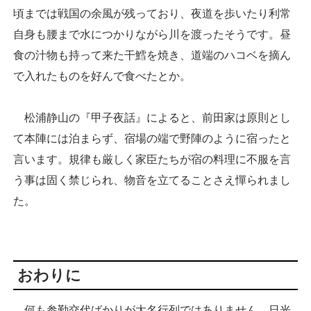
頃までは戦国の余風が残っており、夜道を歩いたり利常
自身も腰まで水につかりながら川を渡ったそうです。昼
食の汁物も持って来た干鱈を焼き、道端のハコベを摘ん
で入れたものを好んで食べたとか。
松浦静山の『甲子夜話』によると、前田家は原則とし
て本陣には泊まらず、宿場の端で野陣のように宿ったと
言います。規律も厳しく家臣たちが宿の料理に不服を言
う事は固く禁じられ、物音を立てることさえ憚られまし
た。
おわりに
何も参勤交代ばかりが大名行列ではありません、日光