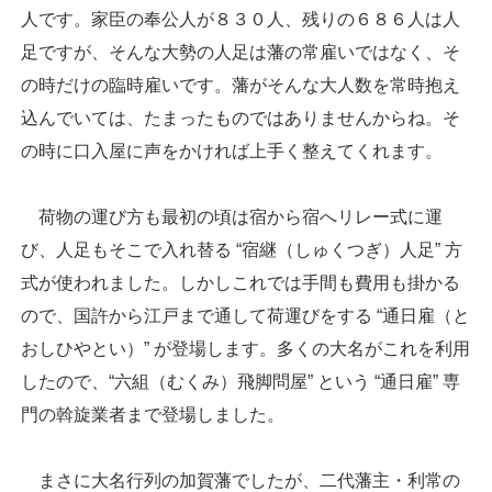
人です。家臣の奉公人が８３０人、残りの６８６人は人
足ですが、そんな大勢の人足は藩の常雇いではなく、そ
の時だけの臨時雇いです。藩がそんな大人数を常時抱え
込んでいては、たまったものではありませんからね。そ
の時に口入屋に声をかければ上手く整えてくれます。
荷物の運び方も最初の頃は宿から宿へリレー式に運
び、人足もそこで入れ替る “宿継（しゅくつぎ）人足” 方
式が使われました。しかしこれでは手間も費用も掛かる
ので、国許から江戸まで通して荷運びをする “通日雇（と
おしひやとい）” が登場します。多くの大名がこれを利用
したので、“六組（むくみ）飛脚問屋” という “通日雇” 専
門の斡旋業者まで登場しました。
まさに大名行列の加賀藩でしたが、二代藩主・利常の