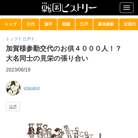
Togg
navig
トップ
古代
源平
戦国
江戸
幕末維新
近現代
トップ
/
江戸
/
加賀様参勤交代のお供４０００人！？
大名同士の見栄の張り合い
2023/06/19
ichicokyt
江戸