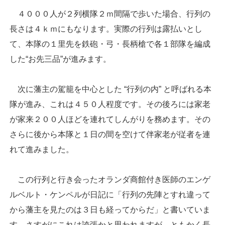
４０００人が２列横隊２ｍ間隔で歩いた場合、行列の
長さは４ｋｍにもなります。実際の行列は露払いとし
て、本隊の１里先を鉄砲・弓・長柄槍で各１部隊を編成
した“お先三品”が進みます。
次に藩主の駕籠を中心とした “行列の内” と呼ばれる本
隊が進み、これは４５０人程度です。その後ろには家老
が家来２００人ほどを連れてしんがりを務めます。その
さらに後から本隊と１日の間を空けて伴家老が従者を連
れて進みました。
この行列と行き会ったオランダ商館付き医師のエンゲ
ルベルト・ケンペルが日記に「行列の先陣とすれ違って
から藩主を見たのは３日も経ってからだ」と書いていま
す。さすがにこれは誇張かと思われますが、ともかく長