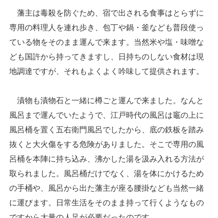
藩主は毒殺を防ぐため、宿で出される食事はとらずに
専用の料理人を連れ歩き、包丁や鍋・釜なども普段使っ
ている物をそのまま運んで来ます。当然米や塩・味噌な
ども国許から持ってきますし、日持ちのしない食材は現
地調達ですが、それもよくよく吟味して提供されます。
漬物も漬物石と一緒に樽ごと運んで来ました。なんと
風呂まで運んでいたようで、江戸時代の風呂は竈の上に
風呂桶を置く五右衛門風呂でしたから、底の鉄板を踏み
抜くと大火傷をする危険がありました。そこで専用の風
呂桶を本陣に持ち込み、沸かした湯を汲み入れる方法が
取られました。風呂桶だけでなく、湯を体にかけるため
の手桶や、風呂から出た藩主が座る腰掛なども当然一緒
に運びます。日常生活をそのまま持って行くようなもの
ですから大量の人足が必要だったのです。