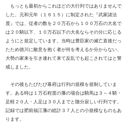
もっとも最初からこれほどの大行列ではありませんで
した。元和元年（１６１５）に制定された『武家諸法
度』では、従者の数を２０万石から１００万石の大名で
は２０騎以下、１０万石以下の大名ならその分に応じる
ようにと規定しています。当時は豊臣家の滅亡直後だっ
たため徳川に敵意を抱く者が何を考えるか分からない、
大勢の家来を引き連れて来て反乱でも起こされてはと警
戒しました。
その後もたびたび幕府は行列の規模を規制していま
す。ある時は１万石程度の藩の場合は騎馬は３～４騎・
足軽２０人・人足は３０人までと随分寂しい行列です。
記録では肥前福江藩の総計３７人との小規模なものもあ
ります。