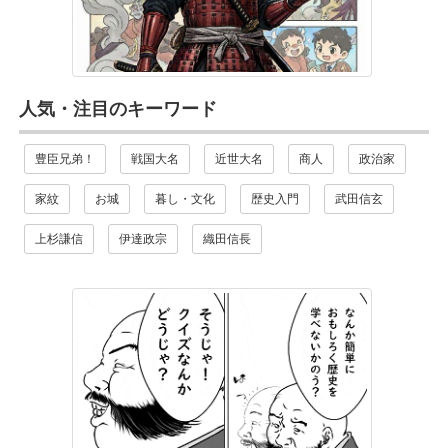
人気・注目のキーワード
豊臣兄弟！
戦国大名
近世大名
商人
政治家
家紋
お城
暮し・文化
歴史入門
武田信玄
上杉謙信
伊達政宗
織田信長