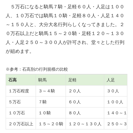
５万石になると騎馬７騎・足軽６０人・人足は１００
人、１０万石では騎馬１０騎・足軽８０人・人足１４０
～１５０人と、大分大名行列らしくなってきました。２
０万石以上だと騎馬１５～２０騎・足軽１２０～１３０
人・人足２５０～３００人が許可され、堂々とした行列
が組めます。
※参考：石高別の行列規模の比較
石高
騎馬
足軽
人足
１万石程度
３～４騎
２０人
３０人
５万石
７騎
６０人
１００人
１０万石
１０騎
８０人
１４０～１５
２０万石以上
１５～２０騎
１２０～１３０人
２５０～３０