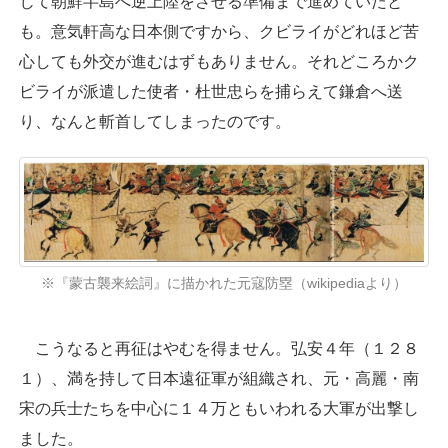
じて朝鮮半島へ逆上陸をさせる準備まで進めていたと
も。意気軒高な日本側ですから、クビライがどれほど苦
心しても外交が進むはずもありません。それどころかク
ビライが派遣した使者・杜世忠らを捕らえて鎌倉へ送
り、なんと斬首してしまったのです。
※『蒙古襲来絵詞』に描かれた元寇防塁（wikipediaより）
こうなると再征はやむを得ません。弘安４年（１２８
１）、満を持して日本遠征軍が組織され、元・高麗・南
宋の兵士たちを中心に１４万ともいわれる大軍が出撃し
ました。