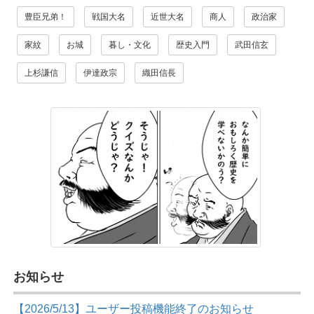
豊臣兄弟！
戦国大名
近世大名
商人
政治家
家紋
お城
暮し・文化
歴史入門
武田信玄
上杉謙信
伊達政宗
織田信長
お知らせ
【2026/5/13】ユーザー投稿機能終了のお知らせ