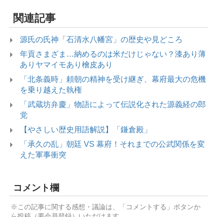
関連記事
源氏の氏神「石清水八幡宮」の歴史や見どころ
年貢さまざま…納めるのは米だけじゃない？漆あり薄
ありヤマイモあり檜皮あり
「北条義時」頼朝の精神を受け継ぎ、幕府最大の危機
を乗り越えた執権
「武蔵坊弁慶」物語によって伝説化された源義経の郎
党
【やさしい歴史用語解説】「鎌倉殿」
「承久の乱」朝廷 VS 幕府！それまでの公武関係を変
えた軍事衝突
コメント欄
※この記事に関する感想・議論は、「コメントする」ボタンか
ら投稿（要会員登録）いただけます。