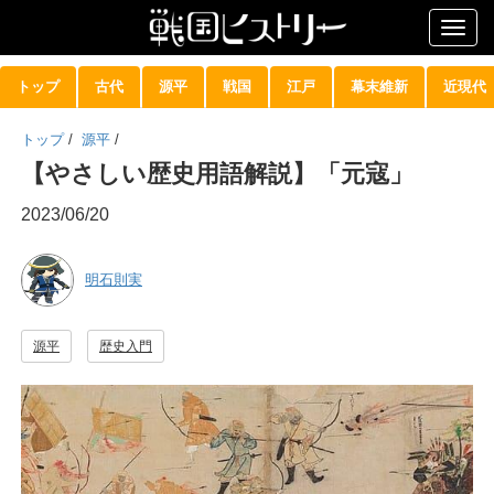
Togg
navig
トップ
古代
源平
戦国
江戸
幕末維新
近現代
トップ
/
源平
/
【やさしい歴史用語解説】「元寇」
2023/06/20
明石則実
源平
歴史入門