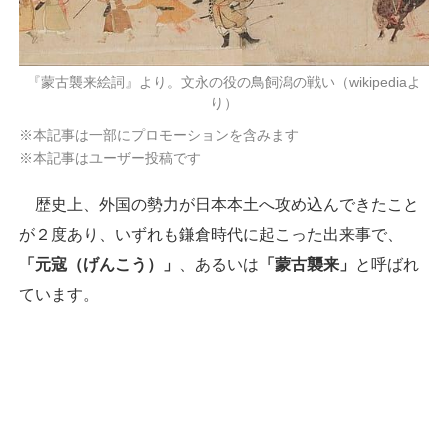
『蒙古襲来絵詞』より。文永の役の鳥飼潟の戦い（wikipediaよ
り）
※本記事は一部にプロモーションを含みます
※本記事はユーザー投稿です
歴史上、外国の勢力が日本本土へ攻め込んできたこと
が２度あり、いずれも鎌倉時代に起こった出来事で、
「元寇（げんこう）」
、あるいは
「蒙古襲来」
と呼ばれ
ています。