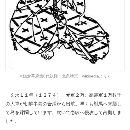
※鎌倉幕府第8代執権・北条時宗（wikipediaより）
文永１１年（１２７４）、元軍２万、高麗軍１万数千
の大軍が朝鮮半島の合浦から出航。早くも対馬へ来襲し
て島を蹂躙しています。次いで壱岐へ侵攻して占拠しま
した。