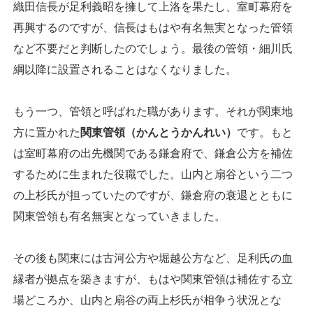
織田信長が足利義昭を擁して上洛を果たし、室町幕府を
再興するのですが、信長はもはや有名無実となった管領
など不要だと判断したのでしょう。最後の管領・細川氏
綱以降に設置されることはなくなりました。
もう一つ、管領と呼ばれた職があります。それが関東地
方に置かれた
関東管領（かんとうかんれい）
です。もと
は室町幕府の出先機関である鎌倉府で、鎌倉公方を補佐
するために生まれた役職でした。山内と扇谷という二つ
の上杉氏が担っていたのですが、鎌倉府の衰退とともに
関東管領も有名無実となっていきました。
その後も関東には古河公方や堀越公方など、足利氏の血
縁者が拠点を築きますが、もはや関東管領は補佐する立
場どころか、山内と扇谷の両上杉氏が相争う状況とな