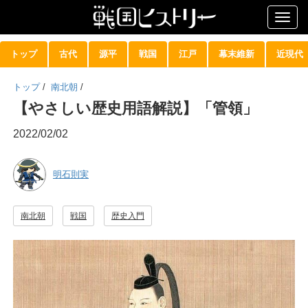
Togg
navig
トップ
古代
源平
戦国
江戸
幕末維新
近現代
トップ
/
南北朝
/
【やさしい歴史用語解説】「管領」
2022/02/02
明石則実
南北朝
戦国
歴史入門