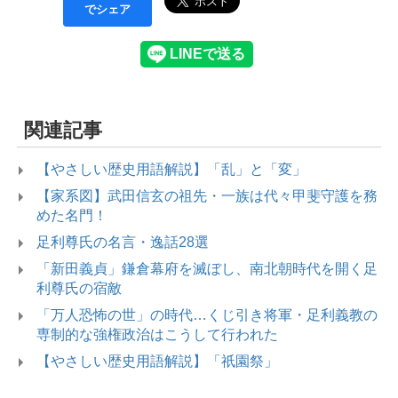
でシェア
関連記事
【やさしい歴史用語解説】「乱」と「変」
【家系図】武田信玄の祖先・一族は代々甲斐守護を務
めた名門！
足利尊氏の名言・逸話28選
「新田義貞」鎌倉幕府を滅ぼし、南北朝時代を開く足
利尊氏の宿敵
「万人恐怖の世」の時代…くじ引き将軍・足利義教の
専制的な強権政治はこうして行われた
【やさしい歴史用語解説】「祇園祭」