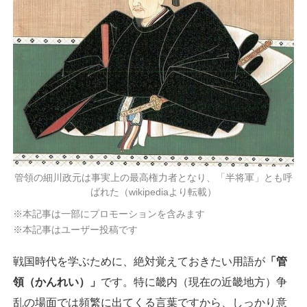
管領の細川政元は事実上の最高権力者となり、「半将軍」とも呼
ばれた（wikipediaより転載）
※本記事は一部にプロモーションを含みます
※本記事はユーザー投稿です
戦国時代を学ぶために、絶対覚えておきたい用語が
「管
領（かんれい）」
です。特に畿内（現在の近畿地方）争
乱の場面では頻繁に出てくる言葉ですから、しっかり意