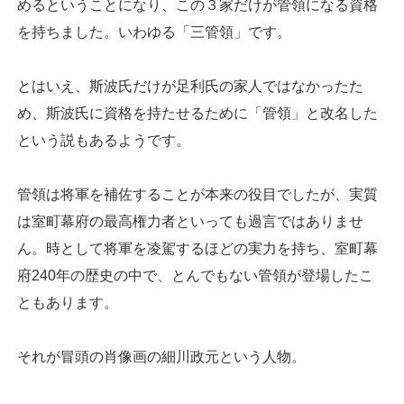
めるということになり、この３家だけが管領になる資格
を持ちました。いわゆる「三管領」です。
とはいえ、斯波氏だけが足利氏の家人ではなかったた
め、斯波氏に資格を持たせるために「管領」と改名した
という説もあるようです。
管領は将軍を補佐することが本来の役目でしたが、実質
は室町幕府の最高権力者といっても過言ではありませ
ん。時として将軍を凌駕するほどの実力を持ち、室町幕
府240年の歴史の中で、とんでもない管領が登場したこ
ともあります。
それが冒頭の肖像画の細川政元という人物。