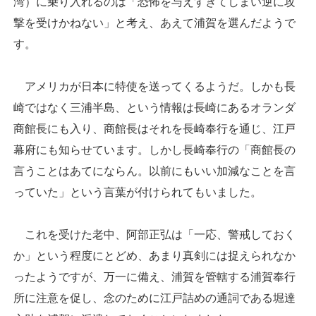
湾）に乗り入れるのは「恐怖を与えすぎてしまい逆に攻
撃を受けかねない」と考え、あえて浦賀を選んだようで
す。
アメリカが日本に特使を送ってくるようだ。しかも長
崎ではなく三浦半島、という情報は長崎にあるオランダ
商館長にも入り、商館長はそれを長崎奉行を通じ、江戸
幕府にも知らせています。しかし長崎奉行の「商館長の
言うことはあてにならん。以前にもいい加減なことを言
っていた」という言葉が付けられてもいました。
これを受けた老中、阿部正弘は「一応、警戒しておく
か」という程度にとどめ、あまり真剣には捉えられなか
ったようですが、万一に備え、浦賀を管轄する浦賀奉行
所に注意を促し、念のために江戸詰めの通詞である堀達