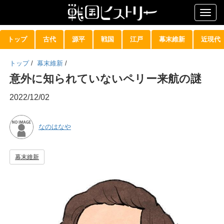
Togg
navig
トップ
古代
源平
戦国
江戸
幕末維新
近現代
トップ
/
幕末維新
/
意外に知られていないペリー来航の謎
2022/12/02
なのはなや
幕末維新