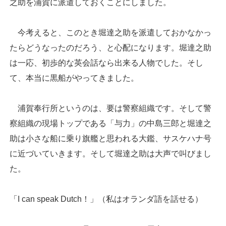
之助を浦賀に派遣しておくことにしました。
今考えると、このとき堀達之助を派遣しておかなかっ
たらどうなったのだろう、と心配になります。堀達之助
は一応、初歩的な英会話なら出来る人物でした。そし
て、本当に黒船がやってきました。
浦賀奉行所というのは、要は警察組織です。そして警
察組織の現場トップである「与力」の中島三郎と堀達之
助は小さな船に乗り旗艦と思われる大鑑、サスケハナ号
に近づいていきます。そして堀達之助は大声で叫びまし
た。
「I can speak Dutch！」（私はオランダ語を話せる）