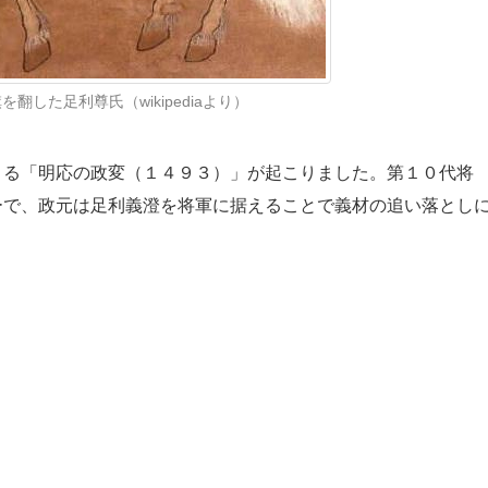
翻した足利尊氏（wikipediaより）
よる「明応の政変（１４９３）」が起こりました。第１０代将
ーで、政元は足利義澄を将軍に据えることで義材の追い落とし