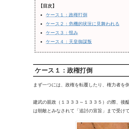
【目次】
ケース１：政権打倒
ケース２：危機的状況に見舞われる
ケース３：恨み
ケース４：天皇御謀叛
ケース１：政権打倒
まず一つには、政権を転覆したり、権力者を
建武の親政（１３３３～１３３５）の際、後
は朝敵とみなされて「追討の宣旨」まで受け