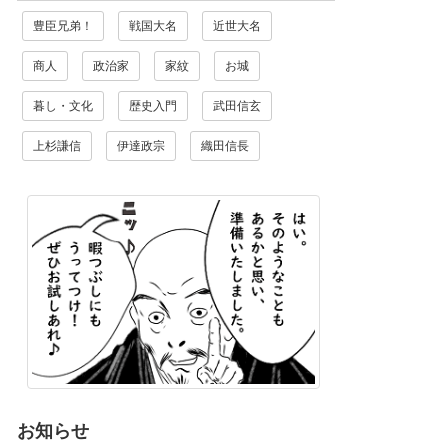
豊臣兄弟！
戦国大名
近世大名
商人
政治家
家紋
お城
暮し・文化
歴史入門
武田信玄
上杉謙信
伊達政宗
織田信長
お知らせ