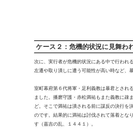
ケース２：危機的状況に見舞わ
次に、実行者が危機的状況にある中で行われ
左遷や取り潰しに遭う可能性が高い時など、
室町幕府第６代将軍・足利義教は暴君とされ
ました。播磨守護・赤松満祐もまた義教に疎
ど。そこで満祐は潰される前に謀反の決行を
のです。結果的に満祐は討伐されて落着とな
す（嘉吉の乱、１４４１）。