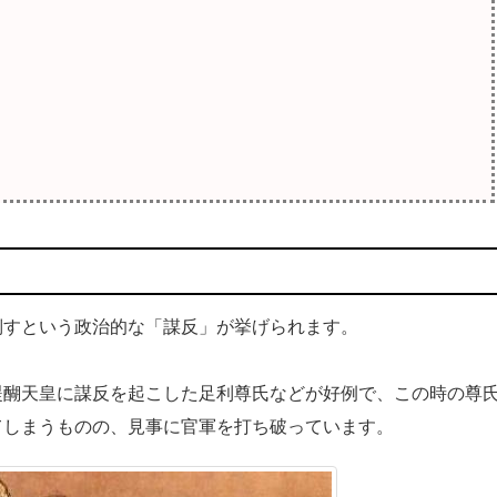
倒すという政治的な「謀反」が挙げられます。
醍醐天皇に謀反を起こした足利尊氏などが好例で、この時の尊
てしまうものの、見事に官軍を打ち破っています。