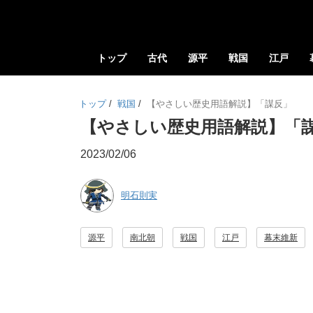
トップ
古代
源平
戦国
江戸
トップ
/
戦国
/
【やさしい歴史用語解説】「謀反」
【やさしい歴史用語解説】「
2023/02/06
明石則実
源平
南北朝
戦国
江戸
幕末維新