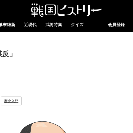
幕末維新
近現代
武将特集
クイズ
会員登録
謀反」
歴史入門