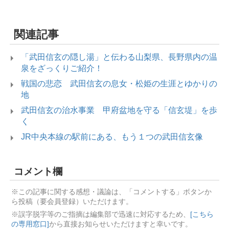
関連記事
「武田信玄の隠し湯」と伝わる山梨県、長野県内の温
泉をざっくりご紹介！
戦国の悲恋 武田信玄の息女・松姫の生涯とゆかりの
地
武田信玄の治水事業 甲府盆地を守る「信玄堤」を歩
く
JR中央本線の駅前にある、もう１つの武田信玄像
コメント欄
※この記事に関する感想・議論は、「コメントする」ボタンか
ら投稿（要会員登録）いただけます。
※誤字脱字等のご指摘は編集部で迅速に対応するため、
[こちら
の専用窓口]
から直接お知らせいただけますと幸いです。