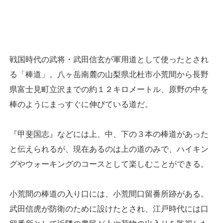
戦国時代の武将・武田信玄が軍用道として使ったとされ
る「棒道」。八ヶ岳南麓の山梨県北杜市小荒間から長野
県富士見町立沢までの約１２キロメートル、原野の中を
棒のようにまっすぐに伸びている道だ。
『甲斐国志』などには上、中、下の３本の棒道があった
と伝えられるが、現在あるのは上の道のみで、ハイキン
グやウォーキングのコースとして楽しむことができる。
小荒間の棒道の入り口には、小荒間口留番所跡がある。
武田信虎が防衛のために設けたとされ、江戸時代には口