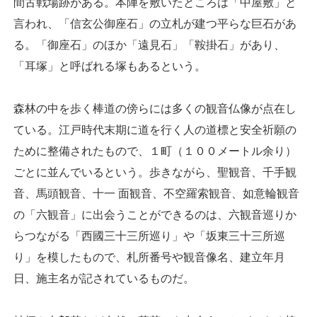
間古戦場跡がある。本陣を敷いたところは「中屋敷」と
言われ、「信玄公御座石」の立札が建つ平らな巨石があ
る。「御座石」のほか「遠見石」「鞍掛石」があり、
「耳塚」と呼ばれる塚もあるという。
森林の中を歩く棒道の傍らには多くの観音仏像が点在し
ている。江戸時代末期に道を行く人の道標と安全祈願の
ために整備されたもので、１町（１００メートル余り）
ごとに並んでいるという。歩きながら、聖観音、千手観
音、馬頭観音、十一 面観音、不空羅索観音、如意輪観音
の「六観音」に出会うことができるのは、六観音巡りか
らつながる「西國三十三所巡り」や「坂東三十三所巡
り」を模したもので、札所番号や観音像名、建立年月
日、施主名が記されているものだ。