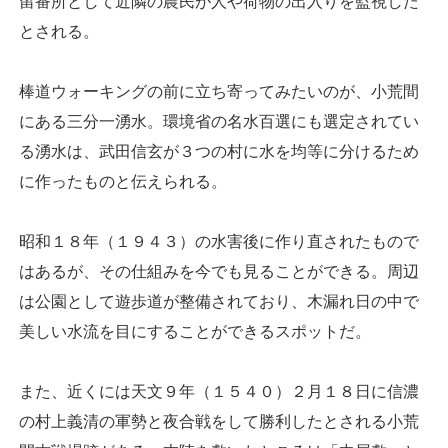
留番所として近隣の農民が人や荷物の出入りを監視した
とされる。
棒道ウォーキングの前に立ち寄ってみたいのが、小荒間
にある三分一湧水。環境省の名水百選にも選定されてい
る湧水は、武田信玄が３つの村に水を均等に分けるため
に作ったものと伝えられる。
昭和１８年（１９４３）の水害後に作り直されたもので
はあるが、その仕組みを今でも見ることができる。周辺
は公園として遊歩道が整備されており、木漏れ日の中で
美しい水流を目にすることができるスポットだ。
また、近くには天文９年（１５４０）２月１８日に信濃
の村上義清の軍勢と夜合戦をして勝利したとされる小荒