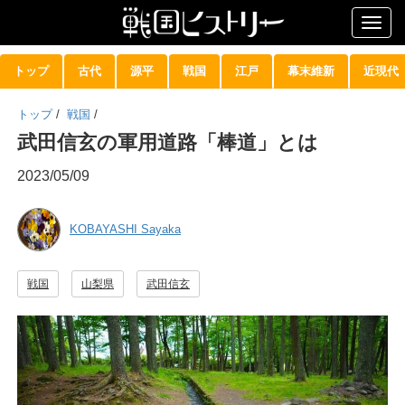
Togg
navig
トップ
古代
源平
戦国
江戸
幕末維新
近現代
トップ
/
戦国
/
武田信玄の軍用道路「棒道」とは
2023/05/09
KOBAYASHI Sayaka
戦国
山梨県
武田信玄