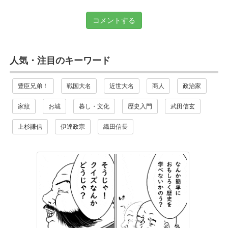
コメントする
人気・注目のキーワード
豊臣兄弟！
戦国大名
近世大名
商人
政治家
家紋
お城
暮し・文化
歴史入門
武田信玄
上杉謙信
伊達政宗
織田信長