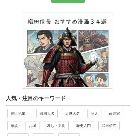
人気・注目のキーワード
豊臣兄弟！
戦国大名
近世大名
商人
政治家
家紋
お城
暮し・文化
歴史入門
武田信玄