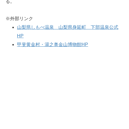
る。
※外部リンク
山梨県しもべ温泉 山梨県身延町 下部温泉公式
HP
甲斐黄金村・湯之奥金山博物館HP