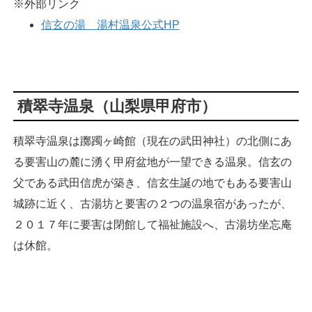
※外部リンク
信玄の湯 湯村温泉公式HP
積翠寺温泉（山梨県甲府市）
積翠寺温泉は躑躅ヶ崎館（現在の武田神社）の北側にあ
る要害山の麓に湧く甲府盆地が一望できる温泉。信玄の
父である武田信虎が築き、信玄生誕の地でもある要害山
城跡に近く、古湯坊と要害の２つの温泉宿があったが、
２０１７年に要害は閉館して福祉施設へ、古湯坊坐忘庵
は休館。