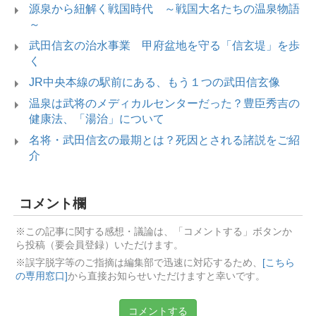
源泉から紐解く戦国時代 ～戦国大名たちの温泉物語
～
武田信玄の治水事業 甲府盆地を守る「信玄堤」を歩
く
JR中央本線の駅前にある、もう１つの武田信玄像
温泉は武将のメディカルセンターだった？豊臣秀吉の
健康法、「湯治」について
名将・武田信玄の最期とは？死因とされる諸説をご紹
介
コメント欄
※この記事に関する感想・議論は、「コメントする」ボタンか
ら投稿（要会員登録）いただけます。
※誤字脱字等のご指摘は編集部で迅速に対応するため、
[こちら
の専用窓口]
から直接お知らせいただけますと幸いです。
コメントする