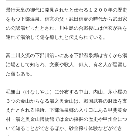
景行天皇の御代に発見されたと伝わる１２００年の歴史
をもつ下部温泉。信玄の父・武田信虎の時代から武田家
の公認湯だったとされ、川中島の合戦後には信玄が兵を
連れて湯治して傷を癒したと伝えられている。
富士川支流の下部川沿いにある下部温泉郷は古くから湯
治場として知られ、文豪や歌人、俳人、有名人が逗留し
た宿もある。
毛無山（けなしやま）に分布する中山、内山、茅小屋の
３つの金山からなる湯之奥金山は、戦国武将の財政を支
えたとされる場所。下部温泉郷の入り口にある甲斐黄金
村・湯之奥金山博物館では金の採掘の歴史や甲州金につ
いて知ることができるほか、砂金採り体験などができ