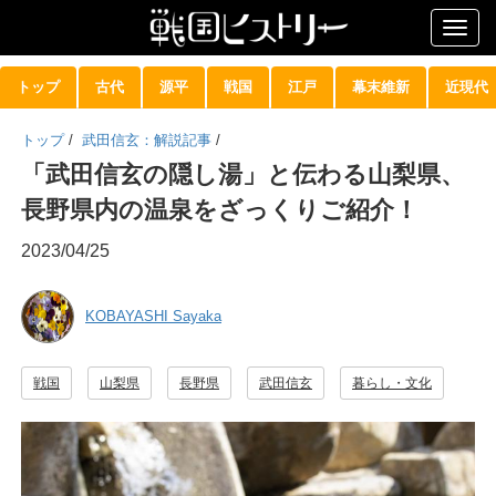
Togg
navig
トップ
古代
源平
戦国
江戸
幕末維新
近現代
トップ
/
武田信玄：解説記事
/
「武田信玄の隠し湯」と伝わる山梨県、
長野県内の温泉をざっくりご紹介！
2023/04/25
KOBAYASHI Sayaka
戦国
山梨県
長野県
武田信玄
暮らし・文化