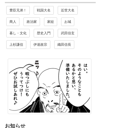
豊臣兄弟！
戦国大名
近世大名
商人
政治家
家紋
お城
暮し・文化
歴史入門
武田信玄
上杉謙信
伊達政宗
織田信長
お知らせ