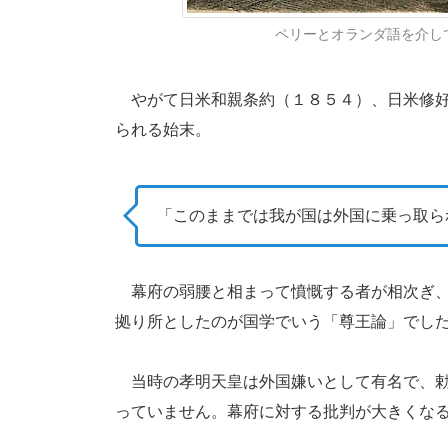
ペリーとオランダ語を介しての
やがて日米和親条約（１８５４）、日米修好
られる始末。
「このままでは我が国は外国に乗っ取ら
幕府の弱腰と相まって憤慨する者が相次ぎ、
拠り所としたのが国学でいう「尊王論」でし
当時の孝明天皇は外国嫌いとして有名で、勅
っていません。幕府に対する批判が大きくな