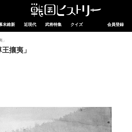
幕末維新
近現代
武将特集
クイズ
会員登録
夷」
尊王攘夷」