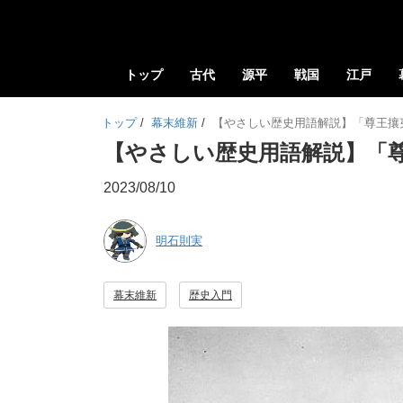
トップ
古代
源平
戦国
江戸
トップ
/
幕末維新
/
【やさしい歴史用語解説】「尊王攘
【やさしい歴史用語解説】「
2023/08/10
明石則実
幕末維新
歴史入門