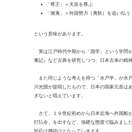
「尊王」＝天皇を尊ぶ
「攘夷」＝外国勢力（夷狄）を追い払う
という意味があります。
実は江戸時代中期から「国学」という学問が
事記』など古典を研究しつつ、日本古来の精
また同じような考えを持つ「水戸学」が水戸
川光圀が提唱したもので、日本の国家元首は
ぎないと唱えています。
さて、１９世紀初めから日本近海へ外国船が
打払令」を出すなど、強硬な態度で臨みまし
対応は腰砕けとなっていきます。