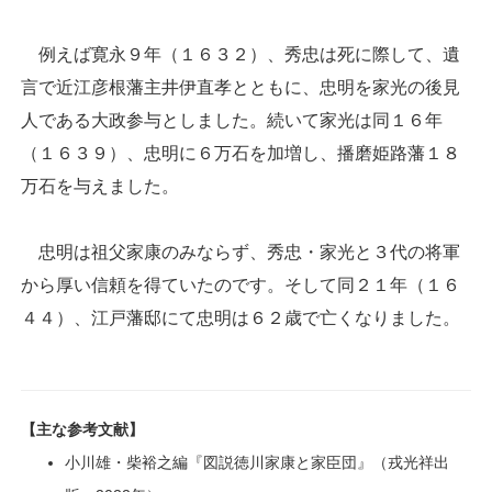
例えば寛永９年（１６３２）、秀忠は死に際して、遺
言で近江彦根藩主井伊直孝とともに、忠明を家光の後見
人である大政参与としました。続いて家光は同１６年
（１６３９）、忠明に６万石を加増し、播磨姫路藩１８
万石を与えました。
忠明は祖父家康のみならず、秀忠・家光と３代の将軍
から厚い信頼を得ていたのです。そして同２１年（１６
４４）、江戸藩邸にて忠明は６２歳で亡くなりました。
【主な参考文献】
小川雄・柴裕之編『図説徳川家康と家臣団』（戎光祥出