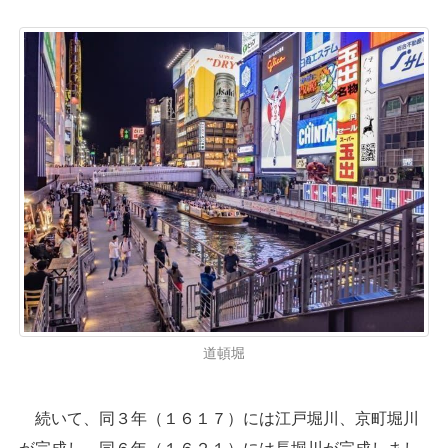
道頓堀
続いて、同３年（１６１７）には江戸堀川、京町堀川