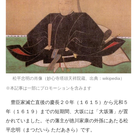
松平忠明の肖像（妙心寺塔頭天祥院蔵、出典：wikipedia）
※本記事は一部にプロモーションを含みます
豊臣家滅亡直後の慶長２０年（１６１５）から元和５
年（１６１９）までの短期間、大坂には「大坂藩」が置
かれていました。その藩主が徳川家康の外孫にあたる松
平忠明（まつだいら ただあきら）です。