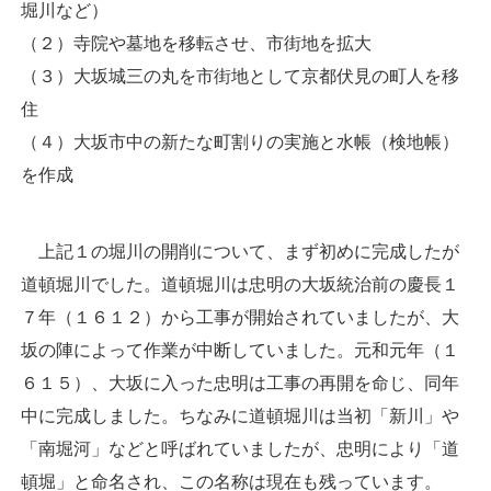
堀川など）
（２）寺院や墓地を移転させ、市街地を拡大
（３）大坂城三の丸を市街地として京都伏見の町人を移
住
（４）大坂市中の新たな町割りの実施と水帳（検地帳）
を作成
上記１の堀川の開削について、まず初めに完成したが
道頓堀川でした。道頓堀川は忠明の大坂統治前の慶長１
７年（１６１２）から工事が開始されていましたが、大
坂の陣によって作業が中断していました。元和元年（１
６１５）、大坂に入った忠明は工事の再開を命じ、同年
中に完成しました。ちなみに道頓堀川は当初「新川」や
「南堀河」などと呼ばれていましたが、忠明により「道
頓堀」と命名され、この名称は現在も残っています。