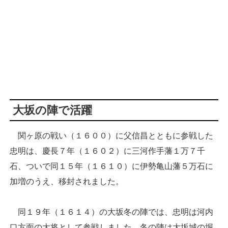
大坂の陣で活躍
関ヶ原の戦い（１６００）に父信昌とともに参戦した
忠明は、慶長７年（１６０２）に三河作手藩１万７千
石、ついで同１５年（１６１０）に伊勢亀山藩５万石に
加増のうえ、移封されました。
同１９年（１６１４）の大坂冬の陣では、忠明は河内
口方面の大将として参戦しました。冬の陣は大坂城の堀