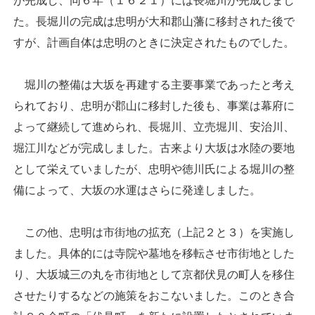
が完成し、同６年（１６２１）には長堀川が完成しまし
た。長堀川の完成は忠明が大和郡山藩に移封された後で
すが、計画自体は忠明のときに決定されたものでした。
堀川の整備は大坂を再建する主要事業であったと考え
られており、忠明が郡山に移封した後も、事業は幕府に
よって継続して進められ、長堀川、立売堀川、安治川、
堀江川などが完成しました。古来より大坂は水陸の要地
として栄えていましたが、忠明や徳川氏による堀川の整
備によって、大坂の水運はさらに発達しました。
この他、忠明は市街地の拡充（上記２と３）を実施し
ました。具体的には寺院や墓地を移転させ市街地とした
り、大坂城三の丸を市街地として京都伏見の町人を移住
させたりするなどの施策をおこないました。このとき合