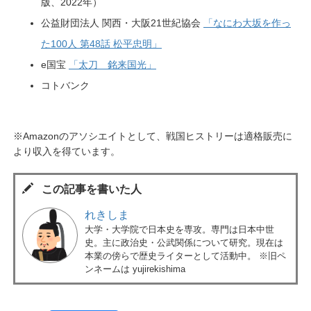
版、2022年）
公益財団法人 関西・大阪21世紀協会
「なにわ大坂を作っ
た100人 第48話 松平忠明」
e国宝
「太刀 銘来国光」
コトバンク
※Amazonのアソシエイトとして、戦国ヒストリーは適格販売に
より収入を得ています。
この記事を書いた人
れきしま
大学・大学院で日本史を専攻。専門は日本中世
史。主に政治史・公武関係について研究。現在は
本業の傍らで歴史ライターとして活動中。 ※旧ペ
ンネームは yujirekishima