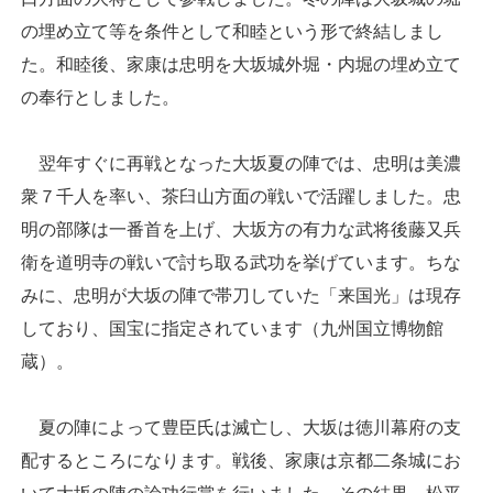
の埋め立て等を条件として和睦という形で終結しまし
た。和睦後、家康は忠明を大坂城外堀・内堀の埋め立て
の奉行としました。
翌年すぐに再戦となった大坂夏の陣では、忠明は美濃
衆７千人を率い、茶臼山方面の戦いで活躍しました。忠
明の部隊は一番首を上げ、大坂方の有力な武将後藤又兵
衛を道明寺の戦いで討ち取る武功を挙げています。ちな
みに、忠明が大坂の陣で帯刀していた「来国光」は現存
しており、国宝に指定されています（九州国立博物館
蔵）。
夏の陣によって豊臣氏は滅亡し、大坂は徳川幕府の支
配するところになります。戦後、家康は京都二条城にお