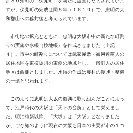
計８０余町の「伏見町」を新たに設置したとされていま
すが、伏見町の完成は同５年（１６１９）で、忠明の大
和郡山への移封後と考えられています。
市街地の拡充とともに、忠明は大坂市中の新たな町割
りの実施や水帳（検地帳）を作成させました（上記
４）。市中の町割りについては武家屋敷・御用達商人の
居住地区を東横堀川の東側の地域とし、一般町人の居住
地区は西側としました。水帳の作成は農村の復興・整備
の一環と思われます。
このように忠明は大坂の復興に取り組んだことによっ
て、江戸時代の大坂は「天下の台所」として栄えまし
た。明治維新以降、「大坂」は「大阪」となりました
が、ご存知のように現在の大阪も日本の主要都市の１つ