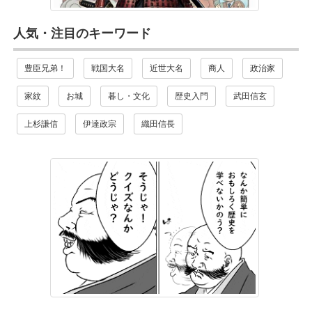
人気・注目のキーワード
豊臣兄弟！
戦国大名
近世大名
商人
政治家
家紋
お城
暮し・文化
歴史入門
武田信玄
上杉謙信
伊達政宗
織田信長