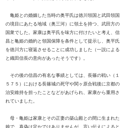
亀姫との婚姻した当時の奥平氏は徳川領国と武田領国
の境目にあたる地域（奥三河）に領土を持つ、武田方の
国衆でした。家康は奥平氏を味方に付けたいと考え、信
昌と亀姫の婚約と領国保障を条件として提示し、奥平氏
を徳川方に寝返させることに成功しました（一説による
と織田信長の意向があったそうです）。
その後の信昌の有名な事績としては、長篠の戦い（１
５７５）における長篠城の死守や関ヶ原合戦後に京都の
治安維持を担ったことなどがあげられ、家康から重用さ
れていました。
母・亀姫は家康とその正妻の築山殿との間に生まれた
娘で、真偽は定かではありませんが、言い伝えによると