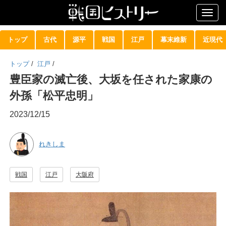
Togg
navig
トップ
古代
源平
戦国
江戸
幕末維新
近現代
トップ
/
江戸
/
豊臣家の滅亡後、大坂を任された家康の
外孫「松平忠明」
2023/12/15
れきしま
戦国
江戸
大阪府