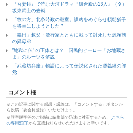
『吾妻鏡』で読む大河ドラマ『鎌倉殿の13人』（９）
坂東武士の去就
「牧の方」北条時政の継室。謀略をめぐらせ頼朝猶子
を将軍にしようとした？
「義円」叔父・源行家とともに戦って討死した源頼朝
の異母弟
”地獄に仏” の正体とは？ 国民的ヒーロー「お地蔵さ
ま」のルーツを解説
「武蔵坊弁慶」物語によって伝説化された源義経の郎
党
コメント欄
※この記事に関する感想・議論は、「コメントする」ボタンか
ら投稿（要会員登録）いただけます。
※誤字脱字等のご指摘は編集部で迅速に対応するため、
[こちら
の専用窓口]
から直接お知らせいただけますと幸いです。