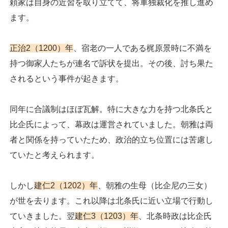
頼家は自身の近習を取り立てて、将軍独裁化を推し進め
ます。
正治2（1200）年
、宿老の一人である梶原景時に不満を
持つ御家人たちが連名で訴状を提出。その後、討ち果た
されるという事件が起きます。
同年に合議制はほぼ瓦解。特に大きな力を持つ北条氏と
比企氏によって、幕政は運営されていました。朝雅は両
者と関係を持っていたため、政治的立ち位置には苦慮し
ていたと考えられます。
しかし
建仁2（1202）年
、朝雅の生母（比企尼の三女）
が世を去ります。これ以降は北条氏に近い立場で行動し
ていきました。翌
建仁3（1203）年
、北条時政は比企氏