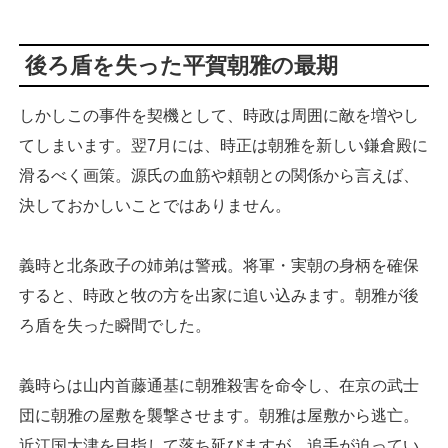
後ろ盾を失った平賀朝雅の最期
しかしこの事件を契機として、時政は周囲に敵を増やし
てしまいます。翌7月には、時正は朝雅を新しい鎌倉殿に
滑るべく画策。源氏の血筋や頼朝との関係から言えば、
決しておかしいことではありません。
義時と北条政子の姉弟は警戒。将軍・実朝の身柄を確保
すると、時政と牧の方を出家に追い込みます。朝雅が後
ろ盾を失った瞬間でした。
義時らは山内首藤通基に朝雅殺害を命令し、在京の武士
団に朝雅の屋敷を襲撃させます。朝雅は屋敷から逃亡。
近江国大津を目指して落ち延びますが、追手が迫ってい