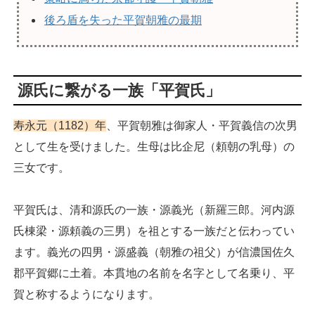
後ろ盾を失った平賀朝雅の最期
源氏に繋がる一族「平賀氏」
寿永元（1182）年
、平賀朝雅は御家人・平賀義信の次男
として生を受けました。生母は比企尼（頼朝の乳母）の
三女です。
平賀氏は、清和源氏の一族・源義光（新羅三郎。河内源
氏棟梁・源頼義の三男）を祖とする一族だと伝わってい
ます。義光の四男・源盛義（朝雅の祖父）が信濃国佐久
郡平賀郷に土着。本貫地の名前を名字として名乗り、平
賀と称するようになります。