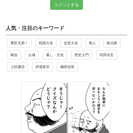
コメントする
人気・注目のキーワード
豊臣兄弟！
戦国大名
近世大名
商人
政治家
家紋
お城
暮し・文化
歴史入門
武田信玄
上杉謙信
伊達政宗
織田信長