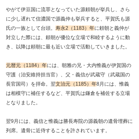
やがて伊豆国に流罪となっていた源頼朝が挙兵し、さら
に少し遅れて信濃国で源義仲も挙兵すると、平賀氏も源
氏の一族として台頭。
寿永2（1183）年
に頼朝と義仲が
対立した際には、頼朝が優位な立場で和睦するように動
き、以降は頼朝に最も近い立場で活動していきました。
元暦元（1184）年
には、朝雅の兄・大内惟義が伊賀国の
守護（治安維持担当官）、父・義信が武蔵守（武蔵国の
長官国司）を拝命。翌
文治元（1185）年
8月には、惟義
は相模守に補任するなど、平賀氏は鎌倉を補佐する立場
となりました。
翌9月には、義信と惟義は勝長寿院の源義朝の遺骨埋葬に
列席。遺骨に近侍することを許されています。