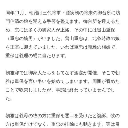
同年11月、朝雅は三代将軍・源実朝の将来の御台所に坊
門信清の娘を迎える手筈を整えます。御台所を迎えるた
め、京には多くの御家人が上洛。その中には畠山重保
（重忠の嫡男）がいました。畠山重忠は、北条時政の娘
を正室に迎えていました。いわば重忠は朝雅の相婿で、
重保は義理の甥に当たります。
朝雅邸では御家人たちをもてなす酒宴が開催。そこで朝
雅は重保を言い争いを始めてしまいます。周囲が宥めた
ことで収束しましたが、事態は終わっていませんでし
た。
朝雅は義母の牧の方に重保を悪口を受けたと讒訴。牧の
方は重保だけでなく、重忠の排除にも動きます。実は畠