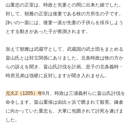
山重忠の正室は、時政と先妻との間に出来た娘でした。
対して、朝雅の正室は後妻である牧の方所生の子です。
諍いの一面には、後妻一派が先妻の子供らを排斥しよう
とする動きがあった子が推測されます。
加えて朝雅は武蔵守として、武蔵国の武士団をまとめる
畠山氏とは対立関係にありました。北条時政は牧の方か
らの訴えを聞き、畠山氏討伐を計画。息子の北条義時・
時房兄弟は強硬に反対しますが聞き入れません。
元久2（1205）年
6月、時政は三浦義村らに畠山氏討伐を
命令します。畠山重保は由比ヶ浜で囲まれて殺害。鎌倉
に向かっていた重忠も、大軍に包囲されて討死を遂げま
した。