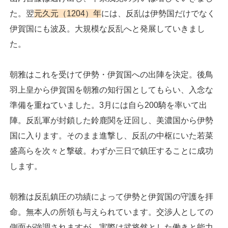
た。翌
元久元（1204）年
には、反乱は伊勢国だけでなく
伊賀国にも波及。大規模な反乱へと発展していきまし
た。
朝雅はこれを受けて伊勢・伊賀国への出陣を決定。後鳥
羽上皇から伊賀国を朝雅の知行国としてもらい、入念な
準備を重ねていました。3月には自ら200騎を率いて出
陣。反乱軍が封鎖した鈴鹿関を迂回し、美濃国から伊勢
国に入ります。そのまま進撃し、反乱の中枢にいた若菜
盛高らを次々と撃破。わずか三日で鎮圧することに成功
します。
朝雅は反乱鎮圧の功績によって伊勢と伊賀国の守護を拝
命。無本人の所領も与えられています。交渉人としての
側面が強調されますが、実際は武将然とした働きと能力