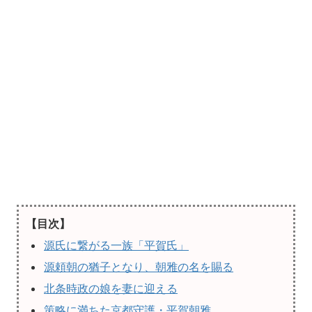
【目次】
源氏に繋がる一族「平賀氏」
源頼朝の猶子となり、朝雅の名を賜る
北条時政の娘を妻に迎える
策略に満ちた京都守護・平賀朝雅