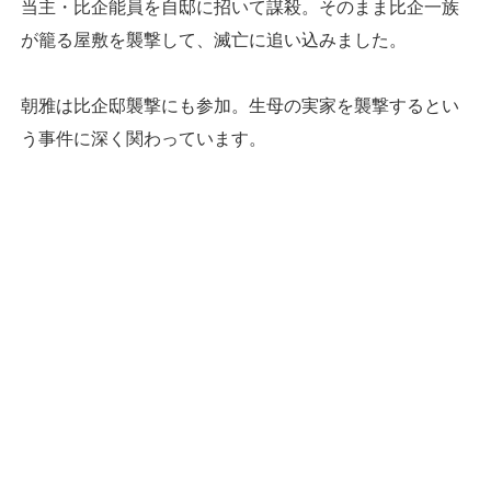
当主・比企能員を自邸に招いて謀殺。そのまま比企一族
が籠る屋敷を襲撃して、滅亡に追い込みました。
朝雅は比企邸襲撃にも参加。生母の実家を襲撃するとい
う事件に深く関わっています。