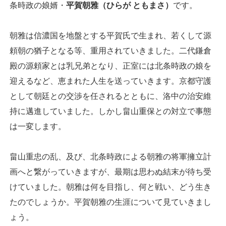
条時政の娘婿・
平賀朝雅（ひらが ともまさ）
です。
朝雅は信濃国を地盤とする平賀氏で生まれ、若くして源
頼朝の猶子となる等、重用されていきました。二代鎌倉
殿の源頼家とは乳兄弟となり、正室には北条時政の娘を
迎えるなど、恵まれた人生を送っていきます。京都守護
として朝廷との交渉を任されるとともに、洛中の治安維
持に邁進していました。しかし畠山重保との対立で事態
は一変します。
畠山重忠の乱、及び、北条時政による朝雅の将軍擁立計
画へと繋がっていきますが、最期は思わぬ結末が待ち受
けていました。朝雅は何を目指し、何と戦い、どう生き
たのでしょうか。平賀朝雅の生涯について見ていきまし
ょう。