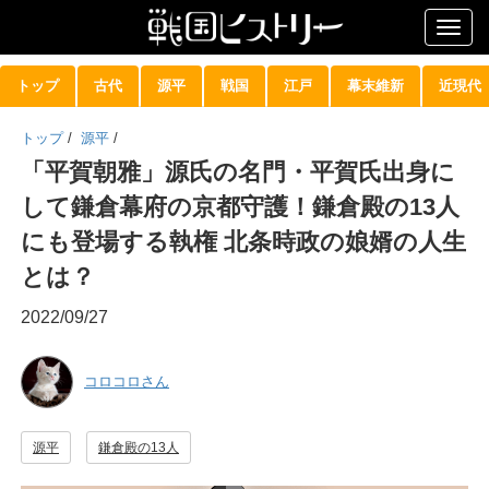
Togg
navig
トップ
古代
源平
戦国
江戸
幕末維新
近現代
トップ
/
源平
/
「平賀朝雅」源氏の名門・平賀氏出身に
して鎌倉幕府の京都守護！鎌倉殿の13人
にも登場する執権 北条時政の娘婿の人生
とは？
2022/09/27
コロコロさん
源平
鎌倉殿の13人