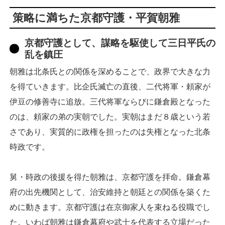
策略に満ちた京都守護・平賀朝雅
京都守護として、謀略を駆使して三日平氏の
乱を鎮圧
朝雅は北条氏との関係を深めることで、政界で大きな力
を得ていきます。比企氏滅亡の直後、二代将軍・頼家が
伊豆の修善寺に追放。三代将軍ならびに鎌倉殿となった
のは、頼家の弟の実朝でした。実朝はまだ８歳という若
さであり、実質的に政権を担ったのは失権となった北条
時政です。
舅・時政の後援を得た朝雅は、京都守護を拝命。鎌倉幕
府の出先機関として、治安維持と朝廷との関係を築くた
めに動きます。京都守護は在京御家人を束ねる役職でし
た。いわば朝雅は鎌倉幕府や武士を代表する立場だった