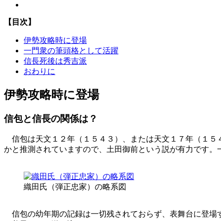
【目次】
伊勢攻略時に登場
一門衆の筆頭格として活躍
信長死後は秀吉派
おわりに
伊勢攻略時に登場
信包と信長の関係は？
信包は天文１２年（１５４３）、または天文１７年（１５４
かと推測されていますので、土田御前という説が有力です。
織田氏（弾正忠家）の略系図
信包の幼年期の記録は一切残されておらず、表舞台に登場す