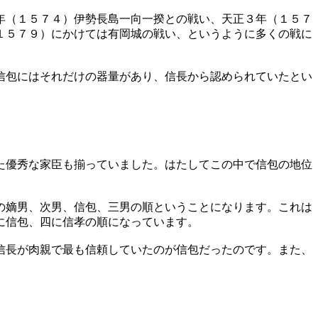
年（１５７４）伊勢長島一向一揆との戦い、天正３年（１５７
１５７９）にかけては有岡城の戦い、というように多くの戦に
信包にはそれだけの器量があり、信長から認められていたとい
た優秀な家臣も揃っていました。はたしてこの中で信包の地位
の嫡男、次男、信包、三男の順ということになります。これは
に信包、四に信孝の順になっています。
信長が肉親で最も信頼していたのが信包だったのです。また、