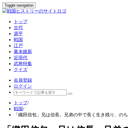
Toggle navigation
トップ
古代
源平
戦国
江戸
幕末維新
近現代
武将特集
クイズ
会員登録
ログイン
トップ
/
戦国
/
「織田信包」兄は信長。兄弟の中で長く生き残り、のち