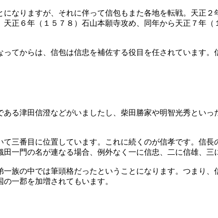
になりますが、それに伴って信包もまた各地を転戦。天正２
、天正６年（１５７８）石山本願寺攻め、同年から天正７年（
ってからは、信包は信忠を補佐する役目を任されています。
ある津田信澄などがいましたし、柴田勝家や明智光秀といっ
て三番目に位置しています。これに続くのが信孝です。信長
織田一門の名が連なる場合、例外なく一に信忠、二に信雄、三
一族の中では筆頭格だったということになります。つまり、
国の一郡を加増されてもいます。