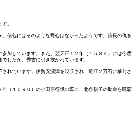
ます。
が、信包にはそのような野心はなかったようです。信長の仇を
に参加しています。また、翌天正１２年（１５８４）には今度
側でしたが、秀吉に引き抜かれています。
下されています。伊勢安濃津を没収され、近江２万石に移封さ
８年（１５９０）の小田原征伐の際に、北条親子の助命を嘆願