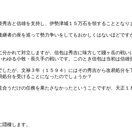
秀吉と信雄を支持し、伊勢津城１５万石を領することとなり
継者の座を巡って勢力争いをしてもおかしくはないほどです
分かれて対立しますが、信包は秀吉に味方して賤ヶ岳の戦い
いわゆる小牧・長久手の戦いです。このとき信包は当初は信雄
したが、文禄３年（１５９４）にはその秀吉から改易処分を
易処分を受けることになったのでしょうか？
合うだけの任務を果たさなかったということですが、天正１
に隠棲します。