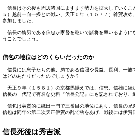
信長はその後も周辺諸国にますます勢力を拡大していくこと
５）越前一向一揆との戦い、天正５年（１５７７）雑賀攻め
参加しました。
信長の嫡男である信忠が家督を継いで諸将を率いるようにな
うことでしょう。
信包の地位はどのくらいだったのか
信長には息子たちの他、弟である信照や長益、長利、一族で
はどのあたりだったのでしょうか？
天正９年（１５８１）の京都馬揃えでは、信忠、信雄に続い
信長の一代記で有名な史料『信長公記』にも記されており、
信包は実質的に織田一門で三番目の地位にあり、信長の兄弟
信包は同年の第二次天正伊賀の乱で功をあげ、戦後には伊賀
信長死後は秀吉派