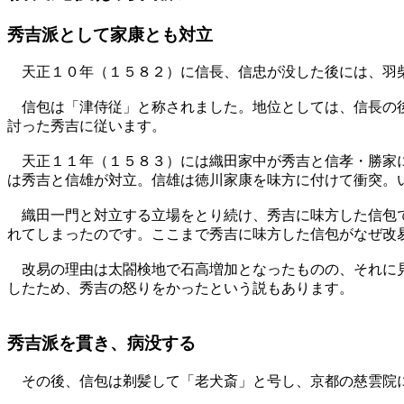
秀吉派として家康とも対立
天正１０年（１５８２）に信長、信忠が没した後には、羽柴
信包は「津侍従」と称されました。地位としては、信長の後
討った秀吉に従います。
天正１１年（１５８３）には織田家中が秀吉と信孝・勝家に
は秀吉と信雄が対立。信雄は徳川家康を味方に付けて衝突。
織田一門と対立する立場をとり続け、秀吉に味方した信包で
れてしまったのです。ここまで秀吉に味方した信包がなぜ改
改易の理由は太閤検地で石高増加となったものの、それに見
したため、秀吉の怒りをかったという説もあります。
秀吉派を貫き、病没する
その後、信包は剃髪して「老犬斎」と号し、京都の慈雲院