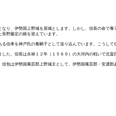
なり、伊勢国上野城を居城とします。しかし、信長の命で養
た長野藤定の娘を迎えています。
る信孝を神戸氏の養嗣子として送り込んでいます。こうして
した。信長は永禄１２年（１５６９）の大河内の戦いで北畠
信包は伊勢国庵芸郡上野城主として、伊勢国庵芸郡・安濃郡