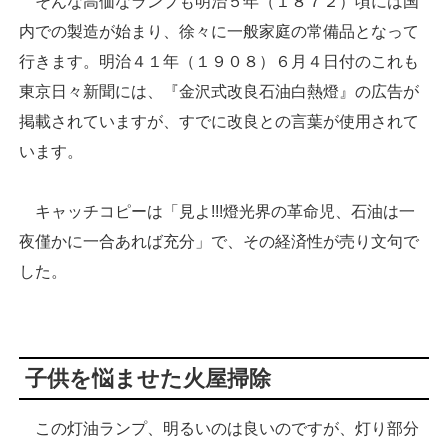
そんな高価なランプも明治５年（１８７２）頃には国
内での製造が始まり、徐々に一般家庭の常備品となって
行きます。明治４１年（１９０８）６月４日付のこれも
東京日々新聞には、『金沢式改良石油白熱燈』の広告が
掲載されていますが、すでに改良との言葉が使用されて
います。
キャッチコピーは「見よ!!!燈光界の革命児、石油は一
夜僅かに一合あれば充分」で、その経済性が売り文句で
した。
子供を悩ませた火屋掃除
この灯油ランプ、明るいのは良いのですが、灯り部分