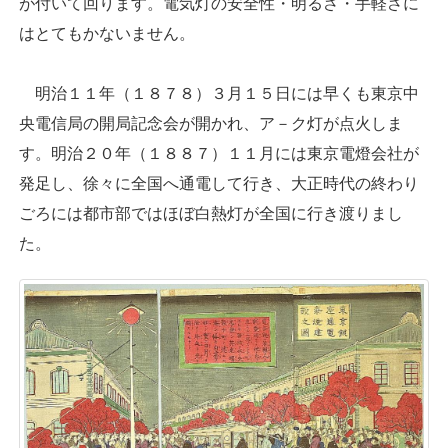
が付いて回ります。電気灯の安全性・明るさ・手軽さに
はとてもかないません。
明治１１年（１８７８）３月１５日には早くも東京中
央電信局の開局記念会が開かれ、ア－ク灯が点火しま
す。明治２０年（１８８７）１１月には東京電燈会社が
発足し、徐々に全国へ通電して行き、大正時代の終わり
ごろには都市部ではほぼ白熱灯が全国に行き渡りまし
た。