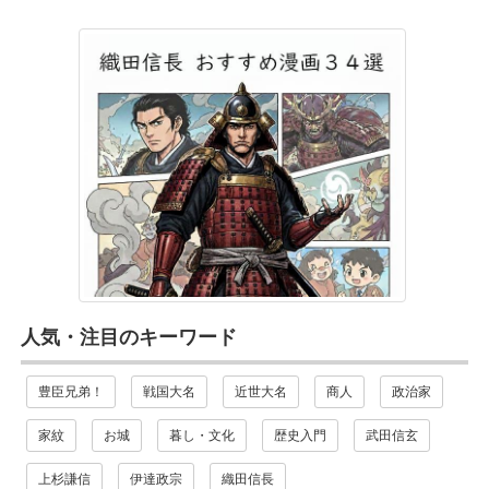
人気・注目のキーワード
豊臣兄弟！
戦国大名
近世大名
商人
政治家
家紋
お城
暮し・文化
歴史入門
武田信玄
上杉謙信
伊達政宗
織田信長