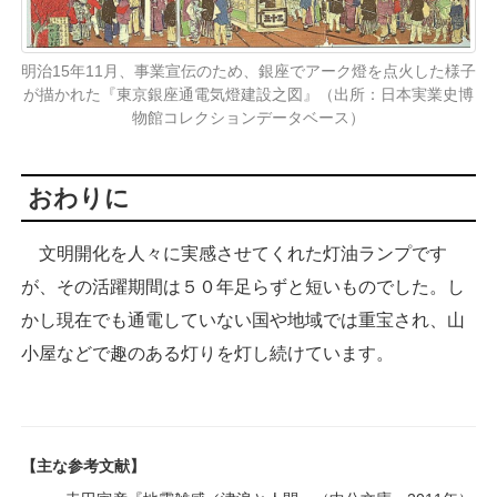
明治15年11月、事業宣伝のため、銀座でアーク燈を点火した様子
が描かれた『東京銀座通電気燈建設之図』（出所：日本実業史博
物館コレクションデータベース）
おわりに
文明開化を人々に実感させてくれた灯油ランプです
が、その活躍期間は５０年足らずと短いものでした。し
かし現在でも通電していない国や地域では重宝され、山
小屋などで趣のある灯りを灯し続けています。
【主な参考文献】