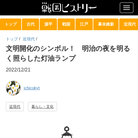
Togg
navig
トップ
古代
源平
戦国
江戸
幕末維新
近現代
トップ
/
近現代
/
文明開化のシンボル！ 明治の夜を明る
く照らした灯油ランプ
2022/12/21
ichicokyt
近現代
暮らし・文化