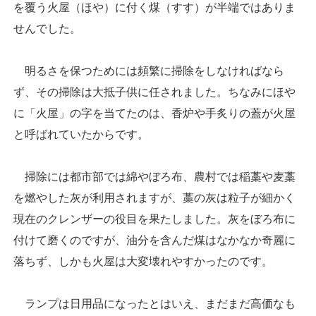
を覆う火屋（ほや）に付く煤（すす）が半端ではありま
せんでした。
明るさを保つためには頻繁に掃除をしなければなら
ず、その掃除は大抵子供に任されました。ちなみにほや
に「火屋」の字を当てたのは、香炉や手炙りの蓋が火屋
と呼ばれていたからです。
掃除には都市部では綿やぼろ布、農村では稲藁や麦藁
を燃やした灰が利用されますが、藁の灰は粒子が細かく
現在のクレンザーの役目を果たしました。灰をぼろ布に
付けて磨くのですが、油分を含んだ煤はなかなか奇麗に
落ちず、しかも火屋は大変壊れやすかったのです。
ランプは日用品になったとはいえ、まだまだ高価なも