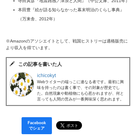
寺田寅彦『地震雑感／津浪と人間』（中公文庫、2011年）
本田豊『絵が語る知らなかった幕末明治のくらし事典』
（万来舎、2012年）
※Amazonのアソシエイトとして、戦国ヒストリーは適格販売に
より収入を得ています。
この記事を書いた人
ichicokyt
Webライターの端っこに連なる者です。最初に興
味を持ったのは書く事で、その対象が歴史でし
た。自然現象や動植物にも心惹かれますが、何と
言っても人間の営みが一番興味深く思われます。
Facebook
でシェア