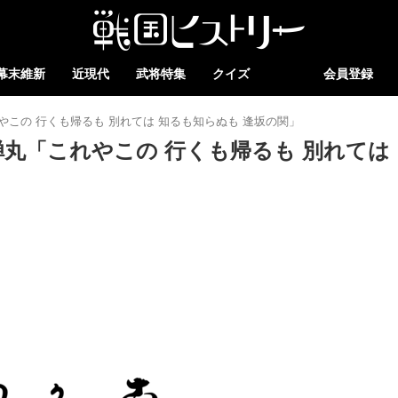
幕末維新
近現代
武将特集
クイズ
会員登録
やこの 行くも帰るも 別れては 知るも知らぬも 逢坂の関」
蝉丸「これやこの 行くも帰るも 別れては