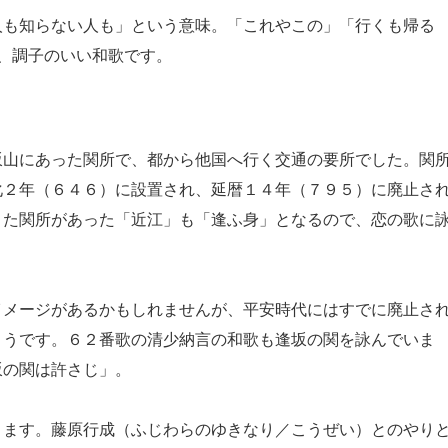
も知らない人も」という意味。「これやこの」「行くも帰る
、調子のいい和歌です。
山にあった関所で、都から他国へ行く交通の要所でした。関
化２年（６４６）に設置され、延暦１４年（７９５）に廃止さ
また関所があった「近江」も「逢ふ身」となるので、恋の歌に
メージがあるかもしれませんが、平安時代にはすでに廃止さ
ようです。６２番歌の清少納言の和歌も逢坂の関を詠んでいま
坂の関は許さじ」。
ます。藤原行成（ふじわらのゆきなり／こうぜい）とのやり