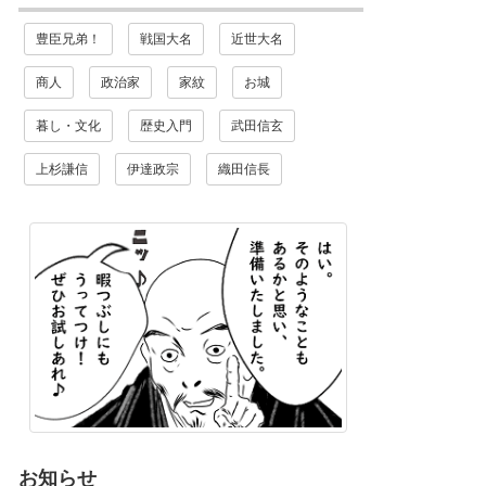
豊臣兄弟！
戦国大名
近世大名
商人
政治家
家紋
お城
暮し・文化
歴史入門
武田信玄
上杉謙信
伊達政宗
織田信長
）
お知らせ