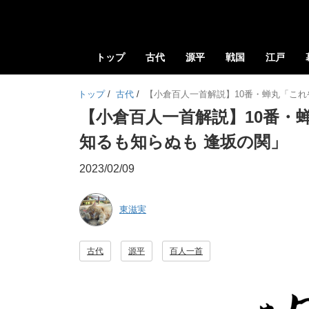
トップ
古代
源平
戦国
江戸
トップ
/
古代
/
【小倉百人一首解説】10番・蝉丸「これ
【小倉百人一首解説】10番・
知るも知らぬも 逢坂の関」
2023/02/09
東滋実
古代
源平
百人一首