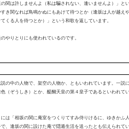
坂の関は許しませんよ（私は騙されない、逢いませんよ）」と
やすき関なれば鳥鳴かぬにもあけて待つとか（逢坂は人が越え
けてくる人を待つとか）」という和歌を返しています。
のやりとりにも使われているのです。
説の中の人物で、架空の人物か、ともいわれています。一説
雑色（ぞうしき）とか、醍醐天皇の第４皇子であるといわれて
には「相坂の関に庵室をつくりてすみ侍りけるに、ゆきかふ
手で、逢坂の関に設けた庵で隠遁生活を送ったとも伝えられて