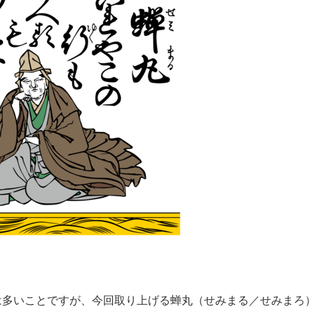
多いことですが、今回取り上げる蝉丸（せみまる／せみまろ