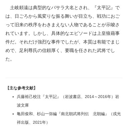
土岐頼遠は典型的なバサラ大名とされ、『太平記』で
は、日ごろから風変りな振る舞いが目立ち、戦功におご
って旧来の秩序をわきまえない人物であることが示唆さ
れています。しかし、具体的なエピソードは上皇狼藉事
件だ。それだけ強烈な事件でしたが、本質は有能でまじ
めで、足利尊氏の信頼厚く、要職を任された武将でし
た。
【主な参考文献】
兵藤裕己校注『太平記』（岩波書店、2014～2016年）岩
波文庫
亀田俊和、杉山一弥編『南北朝武将列伝 北朝編』（戎光
祥出版、2021年）