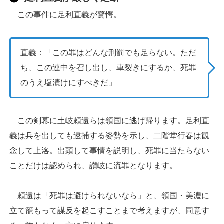
この事件に足利直義が驚愕。
直義：「この罪はどんな刑罰でも足らない。ただ
ち、この連中を召し出し、車裂きにするか、死罪
のうえ塩漬けにすべきだ」
この剣幕に土岐頼遠らは領国に逃げ帰ります。足利直
義は兵を出しても逮捕する姿勢を示し、二階堂行春は観
念して上洛。出頭して事情を説明し、死罪に当たらない
ことだけは認められ、讃岐に流罪となります。
頼遠は「死罪は避けられないなら」と、領国・美濃に
立て籠もって謀反を起こすことまで考えますが、同意す