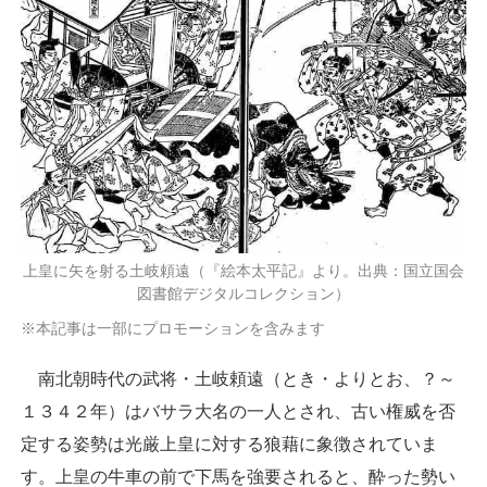
上皇に矢を射る土岐頼遠（『絵本太平記』より。出典：国立国会
図書館デジタルコレクション）
※本記事は一部にプロモーションを含みます
南北朝時代の武将・土岐頼遠（とき・よりとお、？～
１３４２年）はバサラ大名の一人とされ、古い権威を否
定する姿勢は光厳上皇に対する狼藉に象徴されていま
す。上皇の牛車の前で下馬を強要されると、酔った勢い