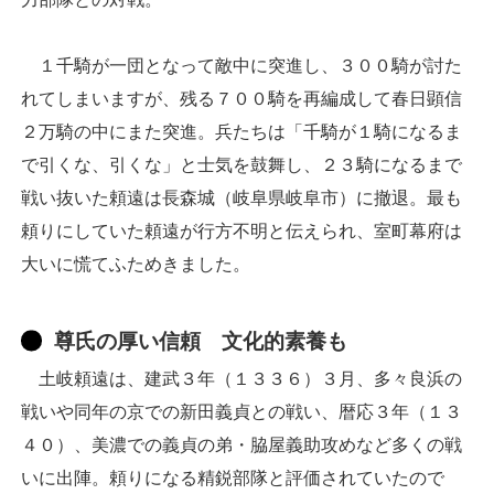
１千騎が一団となって敵中に突進し、３００騎が討た
れてしまいますが、残る７００騎を再編成して春日顕信
２万騎の中にまた突進。兵たちは「千騎が１騎になるま
で引くな、引くな」と士気を鼓舞し、２３騎になるまで
戦い抜いた頼遠は長森城（岐阜県岐阜市）に撤退。最も
頼りにしていた頼遠が行方不明と伝えられ、室町幕府は
大いに慌てふためきました。
尊氏の厚い信頼 文化的素養も
土岐頼遠は、建武３年（１３３６）３月、多々良浜の
戦いや同年の京での新田義貞との戦い、暦応３年（１３
４０）、美濃での義貞の弟・脇屋義助攻めなど多くの戦
いに出陣。頼りになる精鋭部隊と評価されていたので