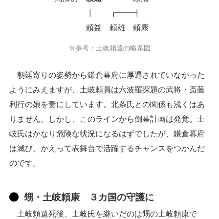
┃ ┏━━┫
頼益 頼雄 頼康
※参考：土岐頼遠の略系図
朝廷寄りの姿勢から鎌倉幕府に厚遇されていなかった
ようにみえますが、土岐頼員は六波羅探題の武将・斎藤
利行の娘を妻にしています。北条氏との関係も浅くはあ
りません。しかし、このラインから倒幕計画は発覚。土
岐氏はかなり危険な状況になるはずでしたが、鎌倉幕府
は滅び、かえって表舞台で活躍するチャンスをつかんだ
のです。
甥・土岐頼康 ３カ国の守護に
土岐頼遠死後、土岐氏を継いだのは甥の土岐頼康で