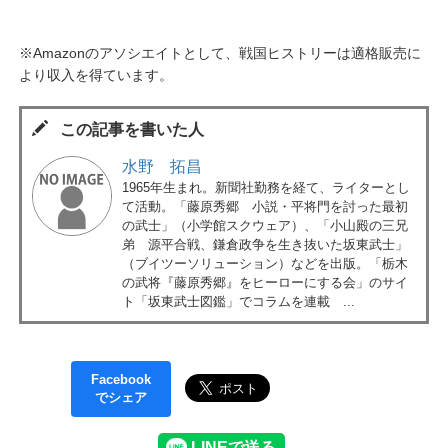
※Amazonのアソシエイトとして、戦国ヒストリーは適格販売に
より収入を得ています。
この記事を書いた人
水野 拓昌
1965年生まれ。新聞社勤務を経て、ライターとし
て活動。「藤原秀郷 小説・平将門を討った最初
の武士」（小学館スクウェア）、「小山殿の三兄
弟 源平合戦、鎌倉政争を生き抜いた坂東武士」
（ブイツーソリューション）などを出版。「栃木
の武将『藤原秀郷』をヒーローにする会」のサイ
ト「坂東武士図鑑」でコラムを連載 ...
Facebook
でシェア