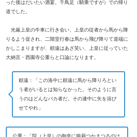
った後はだいたい酒宴。千鳥足（騎乗ですが）での帰り
道でした。
光厳上皇の牛車に行き会い、上皇の従者から馬から降
りるよう促され、二階堂行春は馬から飛び降りて道端に
かしこまりますが、頼遠はあざ笑い、上皇に従っていた
大納言・西園寺公重らと口論になります。
頼遠：「この洛中に頼遠に馬から降りろとい
う者がいるとは知らなかった。そのように言
うのはどんなバカ者だ。その連中に矢を浴び
せてやれ」
公重：「院（上皇）の御幸に狼藉つかまつるのは