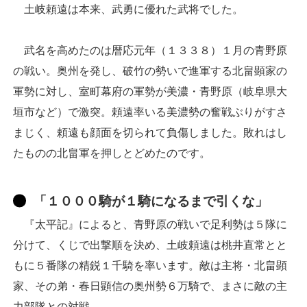
土岐頼遠は本来、武勇に優れた武将でした。
武名を高めたのは暦応元年（１３３８）１月の青野原
の戦い。奥州を発し、破竹の勢いで進軍する北畠顕家の
軍勢に対し、室町幕府の軍勢が美濃・青野原（岐阜県大
垣市など）で激突。頼遠率いる美濃勢の奮戦ぶりがすさ
まじく、頼遠も顔面を切られて負傷しました。敗れはし
たものの北畠軍を押しとどめたのです。
「１０００騎が１騎になるまで引くな」
『太平記』によると、青野原の戦いで足利勢は５隊に
分けて、くじで出撃順を決め、土岐頼遠は桃井直常とと
もに５番隊の精鋭１千騎を率います。敵は主将・北畠顕
家、その弟・春日顕信の奥州勢６万騎で、まさに敵の主
力部隊との対戦。