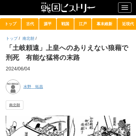
Togg
navig
トップ
古代
源平
戦国
江戸
幕末維新
近現代
トップ
/
南北朝
/
「土岐頼遠」上皇へのありえない狼藉で
刑死 有能な猛将の末路
2024/06/04
水野 拓昌
南北朝