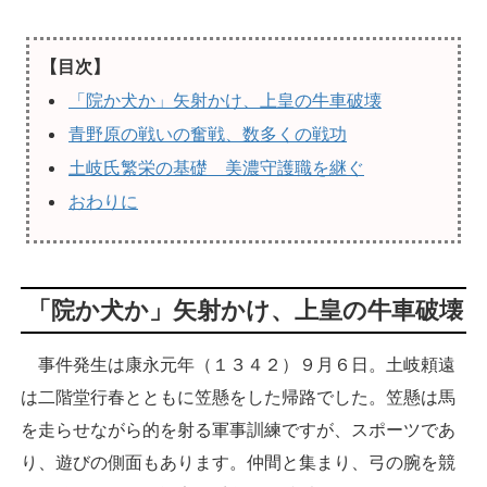
【目次】
「院か犬か」矢射かけ、上皇の牛車破壊
青野原の戦いの奮戦、数多くの戦功
土岐氏繁栄の基礎 美濃守護職を継ぐ
おわりに
「院か犬か」矢射かけ、上皇の牛車破壊
事件発生は康永元年（１３４２）９月６日。土岐頼遠
は二階堂行春とともに笠懸をした帰路でした。笠懸は馬
を走らせながら的を射る軍事訓練ですが、スポーツであ
り、遊びの側面もあります。仲間と集まり、弓の腕を競