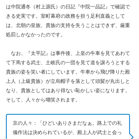
は中院通冬（村上源氏）の日記『中院一品記』で確認で
きる史実です。室町幕府の政務を担う足利直義として
は、北朝の皇族、貴族の支持を失うことはできず、厳重
処罰しかなかったのです。
なお、『太平記』は事件後、上皇の牛車を見てあわて
て下馬する武士、土岐氏の一団を見て道を譲ろうとする
貴族の姿を笑い者にしています。牛車から飛び降りた殿
上人（上級貴族）が立烏帽子を落として頭髪が丸出しと
なり、貴族としてはあり得ない恥かしい姿になります。
そして、人々から嘲笑されます。
京の人々：「ひどいありさまだなぁ。路上での礼
儀作法は決められているが、殿上人が武士と会っ