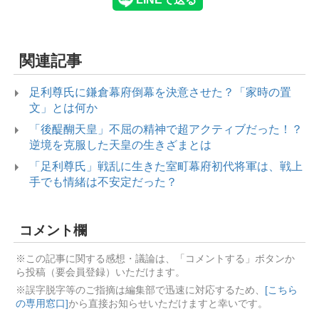
関連記事
足利尊氏に鎌倉幕府倒幕を決意させた？「家時の置
文」とは何か
「後醍醐天皇」不屈の精神で超アクティブだった！？
逆境を克服した天皇の生きざまとは
「足利尊氏」戦乱に生きた室町幕府初代将軍は、戦上
手でも情緒は不安定だった？
コメント欄
※この記事に関する感想・議論は、「コメントする」ボタンか
ら投稿（要会員登録）いただけます。
※誤字脱字等のご指摘は編集部で迅速に対応するため、
[こちら
の専用窓口]
から直接お知らせいただけますと幸いです。