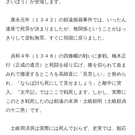
さいぼう）が登場します。
康永元年（１３４２）の頼遠狼藉事件では、いったん
連座で死罪が決まりましたが、無関係ということがはっ
きりして逆転無罪。すぐに領国に戻りました。
貞和４年（１３４８）の四條畷の戦いに参戦。楠木正
行（正成の遺児）と死闘を繰り広げ、膝を切られて血ま
みれで撤退するところを高師直に「見苦しい」と咎めら
れ、「ならば討ち死にして見せましょう」と敵中に突
入。『太平記』ではここで戦死します。しかし、実際に
このとき戦死したのは頼遠の末弟・土岐頼明（土岐頼貞
の十二男）です。
土岐周済房は実際には死んでおらず、史実では、観応