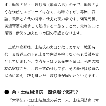
す。頼遠の兄・土岐頼清（頼貞六男）の子で、頼遠のよ
うな強烈なエピソードはなく、地味ですが、尊氏、義
詮、義満と３代の将軍に仕えた実力者です。頼遠死後、
美濃守護を継承して動揺する一族をまとめ、最終的には
尾張、伊勢を加えた３カ国の守護となります。
土岐頼康死後、土岐氏の力は分散しますが、戦国時
代、斎藤道三の下剋上まで内紛を抱えながらも美濃を支
配していました。支流からは明智光秀も輩出。光秀の桔
梗の家紋こそ、土岐一族の証しです。その基礎は頼遠の
武勇に加え、跡を継いだ土岐頼康が固めたといえます。
弟・土岐周済房 四條畷で戦死？
『太平記』には土岐頼遠の弟の一人、土岐周済房（す