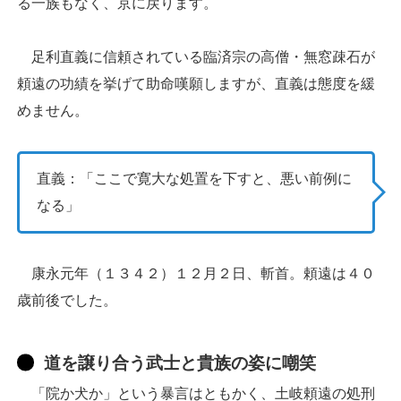
る一族もなく、京に戻ります。
足利直義に信頼されている臨済宗の高僧・無窓疎石が
頼遠の功績を挙げて助命嘆願しますが、直義は態度を緩
めません。
直義：「ここで寛大な処置を下すと、悪い前例に
なる」
康永元年（１３４２）１２月２日、斬首。頼遠は４０
歳前後でした。
道を譲り合う武士と貴族の姿に嘲笑
「院か犬か」という暴言はともかく、土岐頼遠の処刑