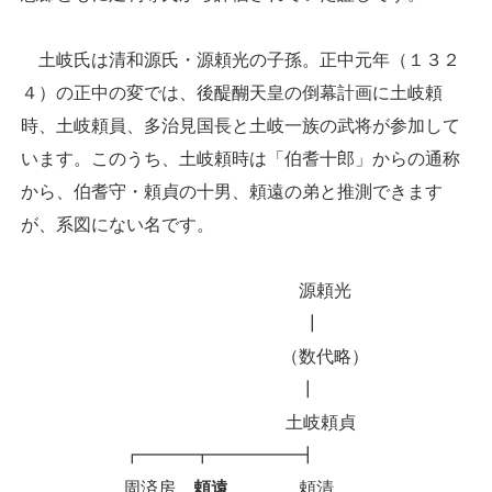
土岐氏は清和源氏・源頼光の子孫。正中元年（１３２
４）の正中の変では、後醍醐天皇の倒幕計画に土岐頼
時、土岐頼員、多治見国長と土岐一族の武将が参加して
います。このうち、土岐頼時は「伯耆十郎」からの通称
から、伯耆守・頼貞の十男、頼遠の弟と推測できます
が、系図にない名です。
源頼光
┃
（数代略）
┃
土岐頼貞
┏━━━┳━━━━━┫
周済房
頼遠
頼清