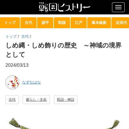
Togg
navig
トップ
古代
源平
戦国
江戸
幕末維新
近現代
トップ
/
古代
/
しめ縄・しめ飾りの歴史 ～神域の境界
として
2024/03/13
なずなはな
古代
暮らし・文化
民話・神話