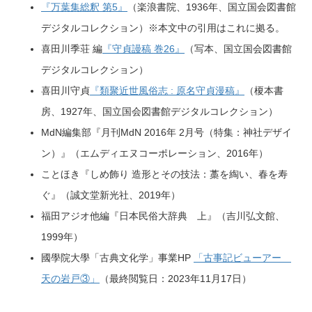
『万葉集総釈 第5』
（楽浪書院、1936年、国立国会図書館
デジタルコレクション）※本文中の引用はこれに拠る。
喜田川季荘 編
『守貞謾稿 巻26』
（写本、国立国会図書館
デジタルコレクション）
喜田川守貞
『類聚近世風俗志 : 原名守貞漫稿』
（榎本書
房、1927年、国立国会図書館デジタルコレクション）
MdN編集部『月刊MdN 2016年 2月号（特集：神社デザイ
ン）』（エムディエヌコーポレーション、2016年）
ことほき『しめ飾り 造形とその技法：藁を綯い、春を寿
ぐ』（誠文堂新光社、2019年）
福田アジオ他編『日本民俗大辞典 上』（吉川弘文館、
1999年）
國學院大學「古典文化学」事業HP
「古事記ビューアー
天の岩戸③」
（最終閲覧日：2023年11月17日）