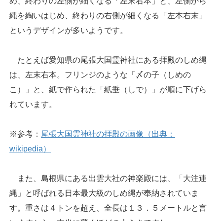
め、終わりの左側が細くなる「左末右本」と、左側から
縄を綯いはじめ、終わりの右側が細くなる「左本右末」
というデザインが多いようです。
たとえば愛知県の尾張大国霊神社にある拝殿のしめ縄
は、左末右本。フリンジのような「〆の子（しめの
こ）」と、紙で作られた「紙垂（しで）」が順に下げら
れています。
※参考：
尾張大国霊神社の拝殿の画像（出典：
wikipedia）
また、島根県にある出雲大社の神楽殿には、「大注連
縄」と呼ばれる日本最大級のしめ縄が奉納されていま
す。重さは４トンを超え、全長は１３．５メートルと言