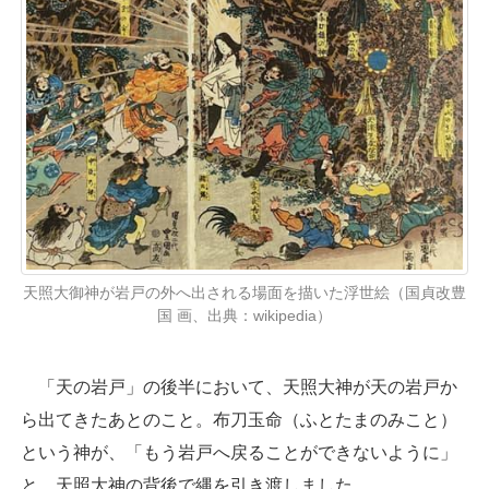
天照大御神が岩戸の外へ出される場面を描いた浮世絵（国貞改豊
国 画、出典：wikipedia）
「天の岩戸」の後半において、天照大神が天の岩戸か
ら出てきたあとのこと。布刀玉命（ふとたまのみこと）
という神が、「もう岩戸へ戻ることができないように」
と、天照大神の背後で縄を引き渡しました。