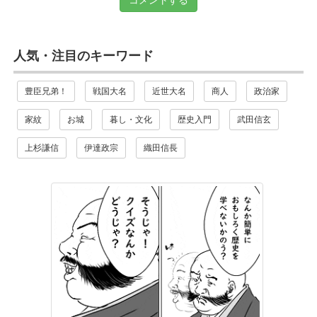
コメントする
人気・注目のキーワード
豊臣兄弟！
戦国大名
近世大名
商人
政治家
家紋
お城
暮し・文化
歴史入門
武田信玄
上杉謙信
伊達政宗
織田信長