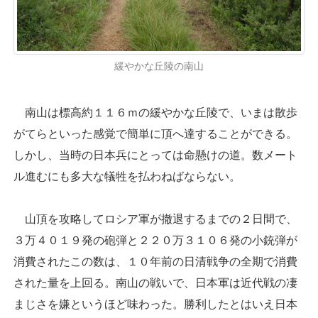
緩やかな丘陵の南山
南山は標高約１１６ｍの緩やかな丘陵で、いまは散歩
がてらといった感覚で簡単に頂へ達することができる。
しかし、当時の日本兵にとっては命懸けの道。数メート
ル進むにも多大な犠牲を払わねばならない。
山頂を攻略してロシア軍が撤退するまでの２日間で、
３万４０１９発の砲弾と２２０万３１０６発の小銃弾が
消費されたこの数は、１０年前の日清戦争の全期で消費
された量を上回る。南山の戦いで、日本軍は近代戦の凄
まじさを嫌というほど味わった。勝利したとはいえ日本