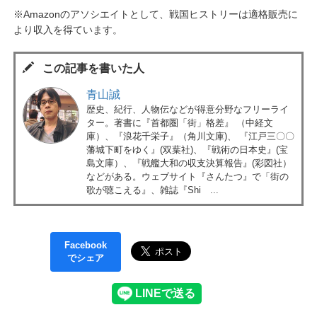
※Amazonのアソシエイトとして、戦国ヒストリーは適格販売に
より収入を得ています。
この記事を書いた人
青山誠
歴史、紀行、人物伝などが得意分野なフリーライ
ター。著書に『首都圏「街」格差』 （中経文
庫）、『浪花千栄子』（角川文庫)、 『江戸三〇〇
藩城下町をゆく』(双葉社)、『戦術の日本史』(宝
島文庫）、『戦艦大和の収支決算報告』(彩図社）
などがある。ウェブサイト『さんたつ』で「街の
歌が聴こえる』、雑誌『Shi ...
Facebook
でシェア