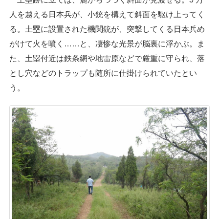
人を越える日本兵が、小銃を構えて斜面を駆け上ってく
る。土塁に設置された機関銃が、突撃してくる日本兵め
がけて火を噴く……と、凄惨な光景が脳裏に浮かぶ。ま
た、土塁付近は鉄条網や地雷原などで厳重に守られ、落
とし穴などのトラップも随所に仕掛けられていたとい
う。