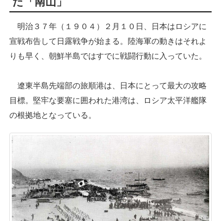
た「南山」
明治３７年（１９０４）２月１０日、日本はロシアに
宣戦布告して日露戦争が始まる。陸海軍の動きはそれよ
りも早く、朝鮮半島ではすでに戦闘行動に入っていた。
遼東半島先端部の旅順港は、日本にとって最大の攻略
目標。堅牢な要塞に囲われた港湾は、ロシア太平洋艦隊
の根拠地となっている。