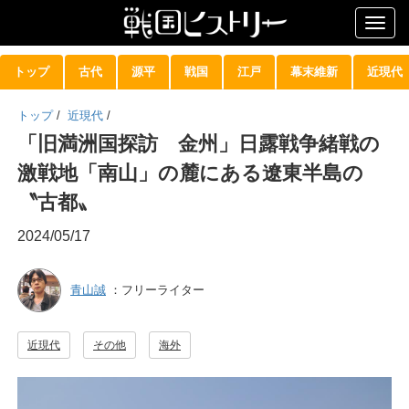
Togg
navig
トップ
古代
源平
戦国
江戸
幕末維新
近現代
トップ
/
近現代
/
「旧満洲国探訪 金州」日露戦争緒戦の
激戦地「南山」の麓にある遼東半島の
〝古都〟
2024/05/17
青山誠
：フリーライター
近現代
その他
海外