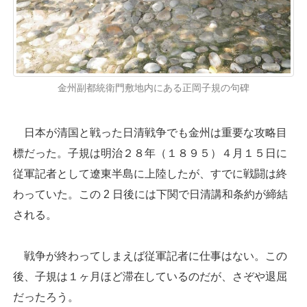
金州副都統衛門敷地内にある正岡子規の句碑
日本が清国と戦った日清戦争でも金州は重要な攻略目
標だった。子規は明治２８年（１８９５）４月１５日に
従軍記者として遼東半島に上陸したが、すでに戦闘は終
わっていた。この 2 日後には下関で日清講和条約が締結
される。
戦争が終わってしまえば従軍記者に仕事はない。この
後、子規は１ヶ月ほど滞在しているのだが、さぞや退屈
だったろう。