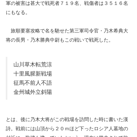
軍の被害は甚大で戦死者７１９名、戦傷者は３５１６名
にもなる。
旅順要塞攻略で名を馳せた第三軍司令官・乃木希典大
将の長男・乃木勝典中尉もこの戦いで戦死した。
山川草木転荒涼
十里風腥新戦場
征馬不前人不語
金州城外立斜陽
とは、後に乃木大将がこの戦場を訪問した時に書いた漢
詩。戦前には山頂から２０ｍほど下ったロシア人墓地の