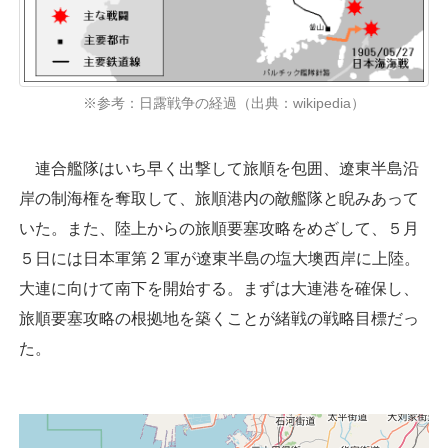
※参考：日露戦争の経過（出典：wikipedia）
連合艦隊はいち早く出撃して旅順を包囲、遼東半島沿
岸の制海権を奪取して、旅順港内の敵艦隊と睨みあって
いた。また、陸上からの旅順要塞攻略をめざして、５月
５日には日本軍第 2 軍が遼東半島の塩大墺西岸に上陸。
大連に向けて南下を開始する。まずは大連港を確保し、
旅順要塞攻略の根拠地を築くことが緒戦の戦略目標だっ
た。