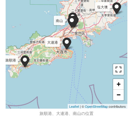
塩大墺
南山
大連港
旅順港
+
−
Leaflet
| ©
OpenStreetMap
contributors
旅順港、大連港、南山の位置