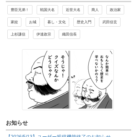
豊臣兄弟！
戦国大名
近世大名
商人
政治家
家紋
お城
暮し・文化
歴史入門
武田信玄
上杉謙信
伊達政宗
織田信長
お知らせ
【2026/5/13】ユーザー投稿機能終了のお知らせ