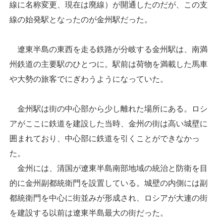
線に名称変更、現在は廃線）が開通したのだが、この支
線の始発駅となったのが金州駅だった。
遼東半島の東西を走る鉄路が分岐する金州駅は、南満
州鉄道の主要駅のひとつに。駅前は荷物を満載した馬車
や大勢の旅客でにぎわうようになっていた。
金州駅は街の中心部から少し離れた場所にある。ロシ
アがここに鉄道を建設した当時、金州の街は高い城壁に
囲まれており、中心部に鉄道を引くことができなかっ
た。
金州には、清国が遼東半島南部地域の統治と防衛を目
的に金州副都統衛門を設置している。城壁の内側には副
都統衛門を中心に街並みが形成され、ロシアが大連の街
を建設する以前は遼東半島最大の街だった。