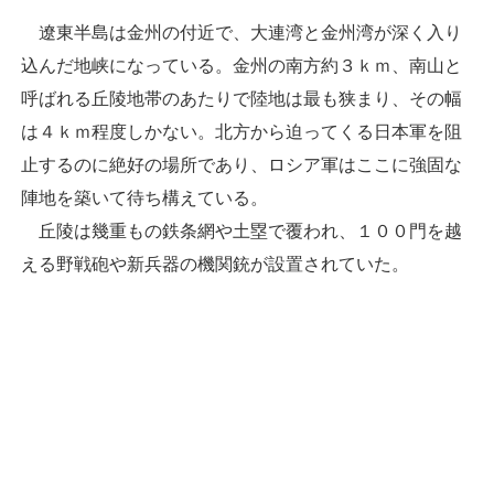
遼東半島は金州の付近で、大連湾と金州湾が深く入り
込んだ地峡になっている。金州の南方約３ｋｍ、南山と
呼ばれる丘陵地帯のあたりで陸地は最も狭まり、その幅
は４ｋｍ程度しかない。北方から迫ってくる日本軍を阻
止するのに絶好の場所であり、ロシア軍はここに強固な
陣地を築いて待ち構えている。
丘陵は幾重もの鉄条網や土塁で覆われ、１００門を越
える野戦砲や新兵器の機関銃が設置されていた。