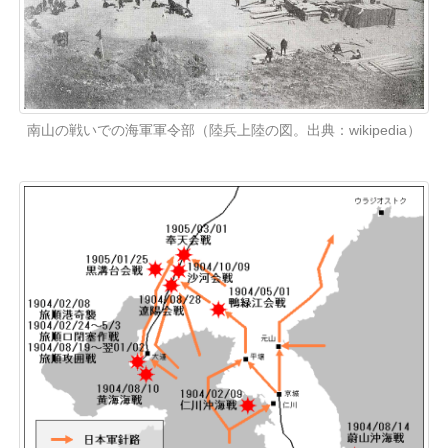
南山の戦いでの海軍軍令部（陸兵上陸の図。出典：wikipedia）