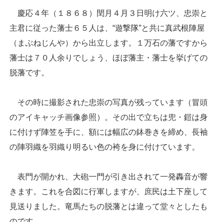
慶応４年（１８６８）閏月４月３日明け六ツ、忠崇と
主君に従った藩士６５人は、“遊撃隊”と共に真武根陣屋
（まぶねじんや）から出立します。１万石の藩ですから
藩士は７０人余りでしょう、ほぼ藩主・藩士を挙げての
脱藩です。
その時に撮影された忠崇の写真が残っています（冒頭
のアイキャッチ画像参照）。その出で立ちは兜・鎧は身
に付けず陣笠を手に、額には幅広の鉢巻きを締め、長袖
の陣羽織を羽織り明るい色の袴を身に付けています。
表門が開かれ、大砲一門が引き出されて一発轟音が響
きます。これを合図に行軍しますが、庶民は土下座して
見送りました。竜馬たちの脱藩とは違って堂々としたも
のです。