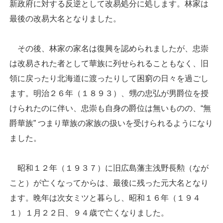
新政府に対する反逆として改易処分に処します。林家は
最後の改易大名となりました。
その後、林家の家名は復興を認められましたが、忠崇
は改易された者として華族に列せられることもなく、旧
領に戻ったり北海道に渡ったりして困窮の日々を過ごし
ます。明治２６年（１８９３）、甥の忠弘が男爵位を授
けられたのに伴い、忠崇も自身の爵位は無いものの、“無
爵華族” つまり華族の家族の扱いを受けられるようになり
ました。
昭和１２年（１９３７）に旧広島藩主浅野長勲（なが
こと）が亡くなってからは、最後に残った元大名となり
ます。晩年は次女ミツと暮らし、昭和１６年（１９４
１）１月２２日、９４歳で亡くなりました。