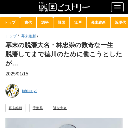
Togg
navig
トップ
古代
源平
戦国
江戸
幕末維新
近現代
トップ
/
幕末維新
/
幕末の脱藩大名・林忠崇の数奇な一生
脱藩してまで徳川のために働こうとした
が…
2025/01/15
ichicokyt
幕末維新
千葉県
近世大名