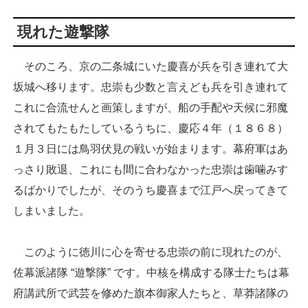
現れた遊撃隊
そのころ、京の二条城にいた慶喜が兵を引き連れて大
坂城へ移ります。忠崇も少数と言えども兵を引き連れて
これに合流せんと画策しますが、船の手配や天候に邪魔
されてもたもたしているうちに、慶応４年（１８６８）
１月３日には鳥羽伏見の戦いが始まります。幕府軍はあ
っさり敗退、これにも間に合わなかった忠崇は歯噛みす
るばかりでしたが、そのうち慶喜まで江戸へ戻ってきて
しまいました。
このように徳川に心を寄せる忠崇の前に現れたのが、
佐幕派諸隊 “遊撃隊” です。中核を構成する隊士たちは幕
府講武所で武芸を修めた旗本御家人たちと、草莽諸隊の