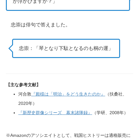
が浮かびますか？」
忠崇は俳句で答えました。
忠崇：「琴となり下駄となるのも桐の運」
【主な参考文献】
河合敦
『殿様は「明治」をどう生きたのか』
（扶桑社、
2020年）
『新歴史群像シリーズ 幕末諸隊録』
（学研、2008年）
※Amazonのアソシエイトとして、戦国ヒストリーは適格販売に