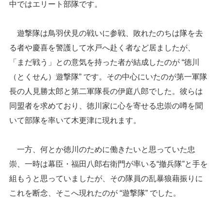
中ではエリート部隊です。
遊撃隊は鳥羽伏見の戦いに参戦、敗れたのちは隊を去
る者や慶喜を警護して水戸へ赴く者など居ましたが、
「まだ戦う」との意気を持った者が結成したのが “徳川
（とくせん）遊撃隊” です。その中心にいたのが第一軍隊
長の人見勝太郎と第二軍隊長の伊庭八郎でした。彼らは
同盟者を求めており、徳川家に心を寄せる忠崇の噂を聞
いて部隊を率いて木更津に現れます。
一方、何とか徳川のために働きたいと思っていた忠
崇、一時は幕臣・福田八郎右衛門が率いる“撤兵隊”と手を
組もうと思っていましたが、その隊員の乱暴狼藉振りに
これを断念、そこへ現れたのが “遊撃隊” でした。