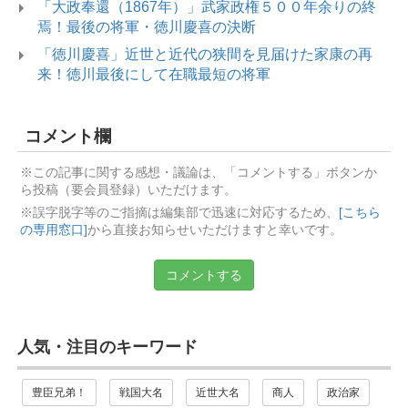
「大政奉還（1867年）」武家政権５００年余りの終
焉！最後の将軍・徳川慶喜の決断
「徳川慶喜」近世と近代の狭間を見届けた家康の再
来！徳川最後にして在職最短の将軍
コメント欄
※この記事に関する感想・議論は、「コメントする」ボタンか
ら投稿（要会員登録）いただけます。
※誤字脱字等のご指摘は編集部で迅速に対応するため、
[こちら
の専用窓口]
から直接お知らせいただけますと幸いです。
コメントする
人気・注目のキーワード
豊臣兄弟！
戦国大名
近世大名
商人
政治家