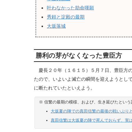
叶わなかった助命嘆願
秀頼と淀殿の最期
大坂落城
勝利の芽がなくなった豊臣方
慶長２０年（１６１５）５月７日、豊臣方の
たので、いよいよ滅亡の瞬間を迎えようとし
に断たれていたといえよう。
※ 信繁の最期の模様、および、生き延びたとい
大坂夏の陣での真田信繁の最後の戦いぶり
真田信繁は大坂夏の陣で死んでおらず、実