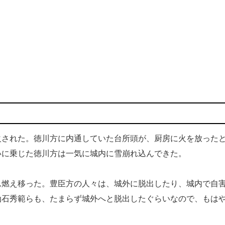
された。徳川方に内通していた台所頭が、厨房に火を放った
いに乗じた徳川方は一気に城内に雪崩れ込んできた。
燃え移った。豊臣方の人々は、城外に脱出したり、城内で自
仙石秀範らも、たまらず城外へと脱出したぐらいなので、もは