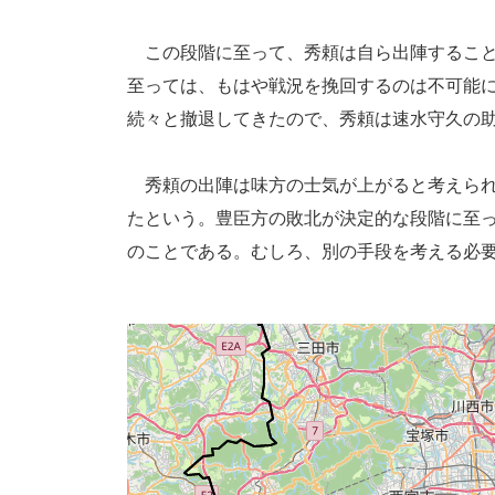
この段階に至って、秀頼は自ら出陣すること
至っては、もはや戦況を挽回するのは不可能
続々と撤退してきたので、秀頼は速水守久の
秀頼の出陣は味方の士気が上がると考えられ
たという。豊臣方の敗北が決定的な段階に至
のことである。むしろ、別の手段を考える必