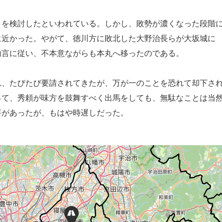
を検討したといわれている。しかし、敗勢が濃くなった段階
に近かった。やがて、徳川方に敗北した大野治長らが大坂城に
助言に従い、不本意ながらも本丸へ移ったのである。
、たびたび要請されてきたが、万が一のことを恐れて却下さ
旧二条城
って、秀頼が味方を鼓舞すべく出馬をしても、無駄なことは当
要があったが、もはや時遅しだった。
伏見城