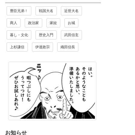
豊臣兄弟！
戦国大名
近世大名
商人
政治家
家紋
お城
暮し・文化
歴史入門
武田信玄
上杉謙信
伊達政宗
織田信長
お知らせ