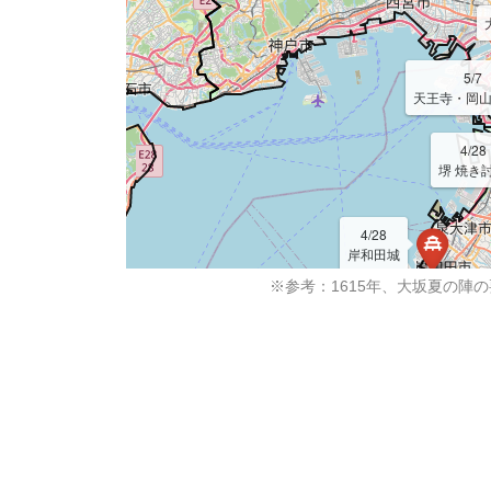
5/7
天王寺・岡
4/28
堺 焼き
4/28
岸和田城
※参考：1615年、大坂夏の陣
4/29
樫井の戦い