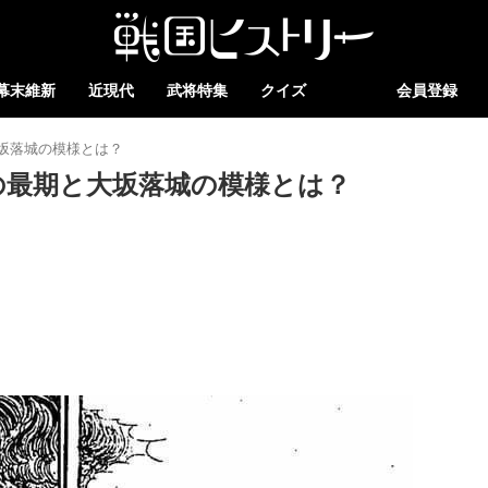
幕末維新
近現代
武将特集
クイズ
会員登録
坂落城の模様とは？
の最期と大坂落城の模様とは？