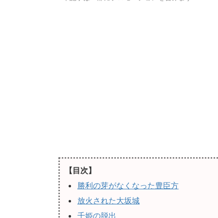
【目次】
勝利の芽がなくなった豊臣方
放火された大坂城
千姫の脱出