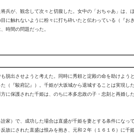
将兵が、観念して次々と切腹した。女中の「おちゃあ」は、
の目に触れないように粉々に打ち砕いたと伝わっている（『お
は、時間の問題だった。
も脱出させようと考えた。同時に秀頼と淀殿の命を助けよう
った（『駿府記』）。千姫が大坂城から退城することは実現し
川方に保護された千姫は、のちに本多忠政の子・忠刻と再婚し
詮家）で、成功した場合は直盛が千姫を妻とする条件になっ
を反故にされた直盛は恨みを抱き、元和２年（１６１６）に千