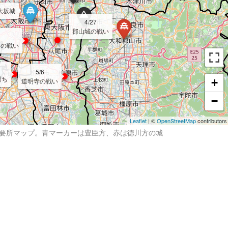
大坂城
4/27
郡山城の戦い
山の戦い
5/6
討ち
道明寺の戦い
+
−
Leaflet
| ©
OpenStreetMap
contributors
の要所マップ。青マーカーは豊臣方、赤は徳川方の城