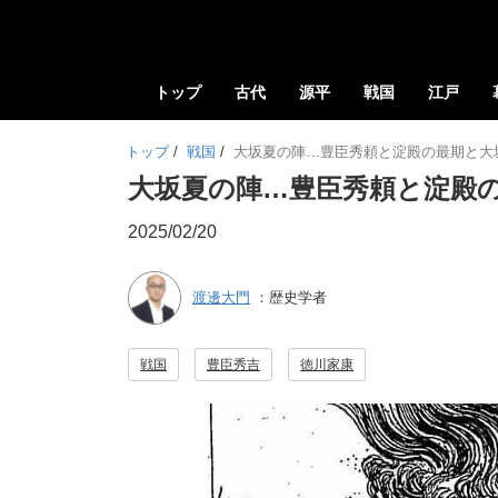
トップ
古代
源平
戦国
江戸
トップ
/
戦国
/
大坂夏の陣…豊臣秀頼と淀殿の最期と大
大坂夏の陣…豊臣秀頼と淀殿
2025/02/20
渡邊大門
：歴史学者
戦国
豊臣秀吉
徳川家康