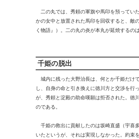
二の丸では、秀頼の軍旗や馬印を預っていた
かの女中と放置された馬印を回収すると、敵
く物語』）。二の丸の炎が本丸が延焼するの
千姫の脱出
城内に残った大野治長は、何とか千姫だけで
し、自身の命と引き換えに徳川方と交渉を行
が、秀頼と淀殿の助命嘆願は拒否された。徳
のである。
千姫の救出に貢献したのは坂崎直盛（宇喜多
いたというが、それは実現しなかった。約束