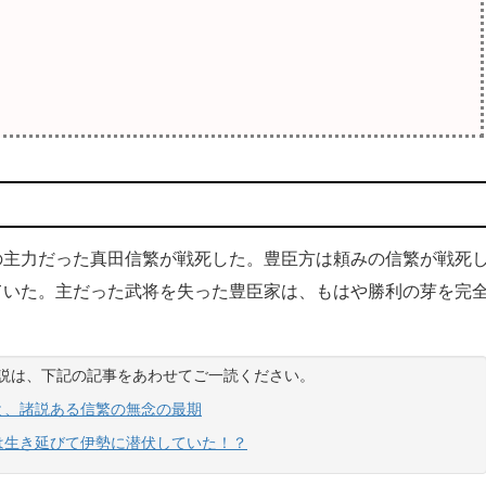
主力だった真田信繁が戦死した。豊臣方は頼みの信繁が戦死
ていた。主だった武将を失った豊臣家は、もはや勝利の芽を完
う説は、下記の記事をあわせてご一読ください。
と、諸説ある信繁の無念の最期
は生き延びて伊勢に潜伏していた！？