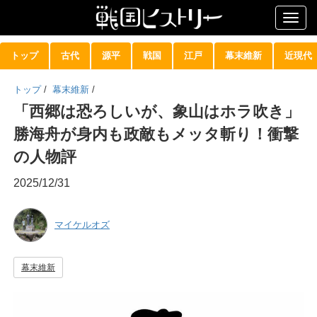
Togg
navig
トップ
古代
源平
戦国
江戸
幕末維新
近現代
トップ
/
幕末維新
/
「西郷は恐ろしいが、象山はホラ吹き」
勝海舟が身内も政敵もメッタ斬り！衝撃
の人物評
2025/12/31
マイケルオズ
幕末維新