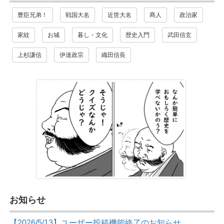
豊臣兄弟！
戦国大名
近世大名
商人
政治家
家紋
お城
暮し・文化
歴史入門
武田信玄
上杉謙信
伊達政宗
織田信長
お知らせ
【2026/5/13】ユーザー投稿機能終了のお知らせ