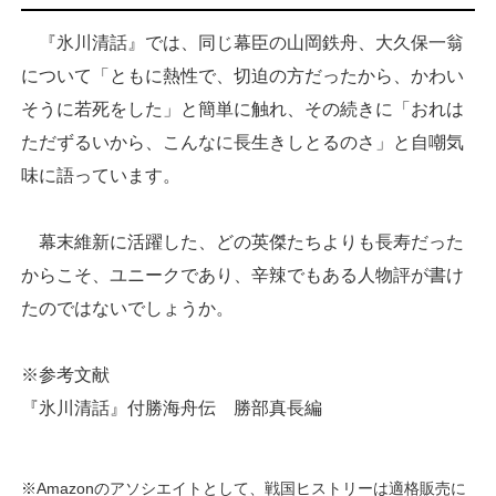
『氷川清話』では、同じ幕臣の山岡鉄舟、大久保一翁
について「ともに熱性で、切迫の方だったから、かわい
そうに若死をした」と簡単に触れ、その続きに「おれは
ただずるいから、こんなに長生きしとるのさ」と自嘲気
味に語っています。
幕末維新に活躍した、どの英傑たちよりも長寿だった
からこそ、ユニークであり、辛辣でもある人物評が書け
たのではないでしょうか。
※参考文献
『氷川清話』付勝海舟伝 勝部真長編
※Amazonのアソシエイトとして、戦国ヒストリーは適格販売に