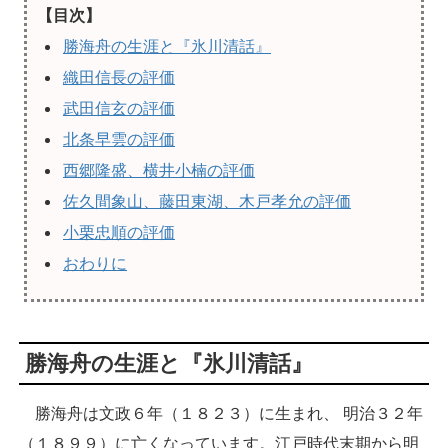
【目次】
勝海舟の生涯と『氷川清話』
織田信長の評価
武田信玄の評価
北条早雲の評価
西郷隆盛、横井小楠の評価
佐久間象山、藤田東湖、木戸孝允の評価
小栗忠順の評価
おわりに
勝海舟の生涯と『氷川清話』
勝海舟は文政６年（１８２３）に生まれ、 明治３２年
（１８９９）に亡くなっています。江戸時代末期から明