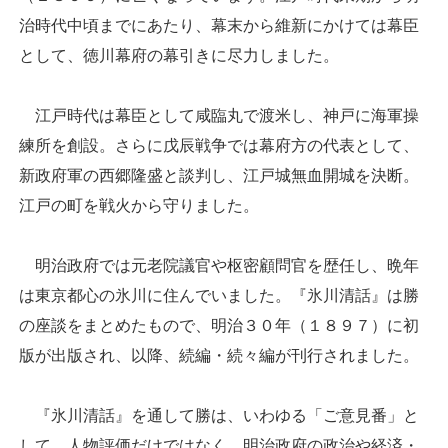
治時代中頃までにあたり、幕末から維新にかけては幕臣
として、徳川幕府の幕引きに尽力しました。
江戸時代は幕臣として咸臨丸で渡米し、神戸に海軍操
練所を創設。さらに戊辰戦争では幕府方の代表として、
新政府軍の西郷隆盛と談判し、江戸城無血開城を決断。
江戸の町を戦火から守りました。
明治政府では元老院議官や枢密顧問官を歴任し、晩年
は東京都心の氷川に住んでいました。『氷川清話』は勝
の座談をまとめたもので、明治３０年（１８９７）に初
版が出版され、以降、続編・続々編が刊行されました。
『氷川清話』を通して勝は、いわゆる「ご意見番」と
して、人物評価だけではなく、明治政府の政治や経済・