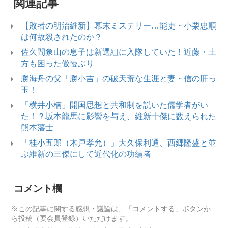
関連記事
【敗者の明治維新】幕末ミステリー…能吏・小栗忠順
は何故殺されたのか？
佐久間象山の息子は新選組に入隊していた！近藤・土
方も困った傲慢ぶり
勝海舟の父「勝小吉」の破天荒な生涯と妻・信の肝っ
玉！
「横井小楠」開国思想と共和制を説いた儒学者がい
た！？坂本龍馬に影響を与え、維新十傑に数えられた
熊本藩士
「桂小五郎（木戸孝允）」大久保利通、西郷隆盛と並
ぶ維新の三傑にして近代化の功績者
コメント欄
※この記事に関する感想・議論は、「コメントする」ボタンか
ら投稿（要会員登録）いただけます。