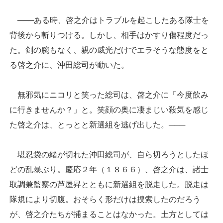
───ある時、啓之介はトラブルを起こしたある隊士を
背後から斬りつける。しかし、相手はかすり傷程度だっ
た。剣の腕もなく、親の威光だけでエラそうな態度をと
る啓之介に、沖田総司が動いた。
無邪気にニコリと笑った総司は、啓之介に「今度飲み
に行きませんか？」と。笑顔の奥に凄まじい殺気を感じ
た啓之介は、とっとと新選組を逃げ出した。───
堪忍袋の緒が切れた沖田総司が、自ら切ろうとしたほ
どの乱暴ぶり。慶応２年（１８６６）、啓之介は、諸士
取調兼監察の芦屋昇とともに新選組を脱走した。脱走は
隊規により切腹。おそらく形だけは捜索したのだろう
が、啓之介たちが捕まることはなかった。土方としては