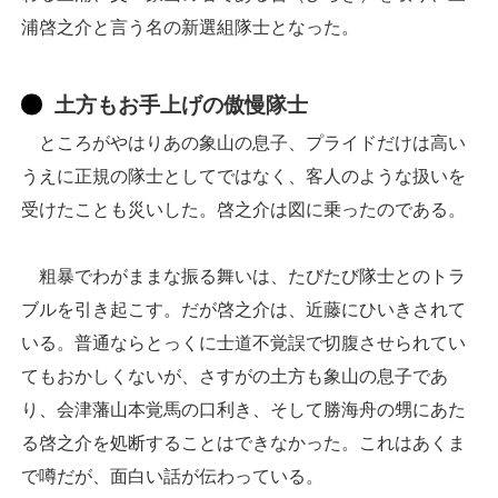
浦啓之介と言う名の新選組隊士となった。
土方もお手上げの傲慢隊士
ところがやはりあの象山の息子、プライドだけは高い
うえに正規の隊士としてではなく、客人のような扱いを
受けたことも災いした。啓之介は図に乗ったのである。
粗暴でわがままな振る舞いは、たびたび隊士とのトラ
ブルを引き起こす。だが啓之介は、近藤にひいきされて
いる。普通ならとっくに士道不覚誤で切腹させられてい
てもおかしくないが、さすがの土方も象山の息子であ
り、会津藩山本覚馬の口利き、そして勝海舟の甥にあた
る啓之介を処断することはできなかった。これはあくま
で噂だが、面白い話が伝わっている。