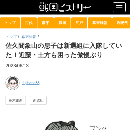
Togg
navig
トップ
古代
源平
戦国
江戸
幕末維新
近現代
トップ
/
幕末維新
/
佐久間象山の息子は新選組に入隊してい
た！近藤・土方も困った傲慢ぶり
2023/06/13
fujihana38
幕末維新
新選組