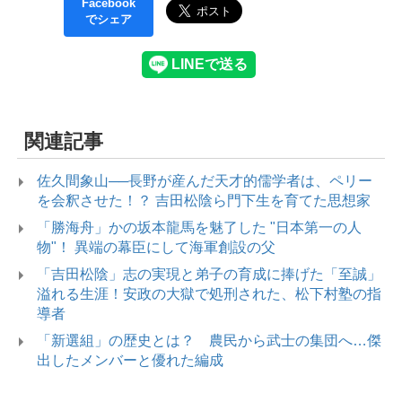
Facebook
でシェア
関連記事
佐久間象山──長野が産んだ天才的儒学者は、ペリー
を会釈させた！？ 吉田松陰ら門下生を育てた思想家
「勝海舟」かの坂本龍馬を魅了した "日本第一の人
物"！ 異端の幕臣にして海軍創設の父
「吉田松陰」志の実現と弟子の育成に捧げた「至誠」
溢れる生涯！安政の大獄で処刑された、松下村塾の指
導者
「新選組」の歴史とは？ 農民から武士の集団へ…傑
出したメンバーと優れた編成