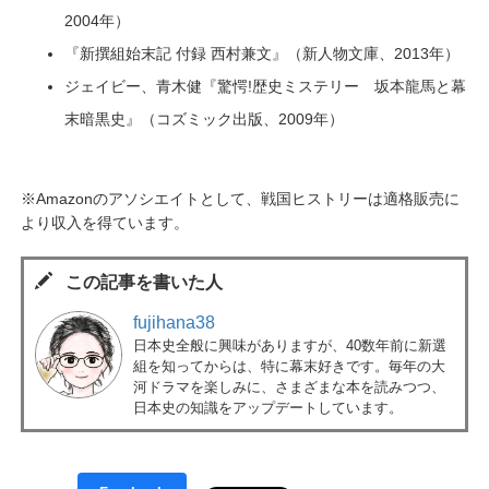
2004年）
『新撰組始末記 付録 西村兼文』（新人物文庫、2013年）
ジェイビー、青木健『驚愕!歴史ミステリー 坂本龍馬と幕
末暗黒史』（コズミック出版、2009年）
※Amazonのアソシエイトとして、戦国ヒストリーは適格販売に
より収入を得ています。
この記事を書いた人
fujihana38
日本史全般に興味がありますが、40数年前に新選
組を知ってからは、特に幕末好きです。毎年の大
河ドラマを楽しみに、さまざまな本を読みつつ、
日本史の知識をアップデートしています。