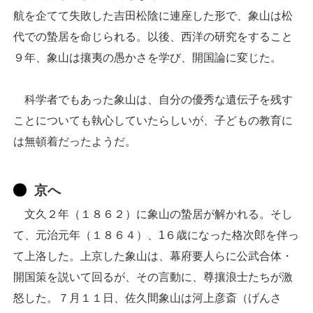
航を企てて失敗した吉田松陰に連座した形で、象山は松
代での蟄居を命じられる。以後、西洋の研究をすること
９年、象山は攘夷の愚かさを学び、開国論に変じた。
科学者でもあった象山は、自分の優秀な遺伝子を残す
ことについても執心していたらしいが、子どもの教育に
は無頓着だったようだ。
京へ
文久２年（１８６２）に象山の蟄居が解かれる。そし
て、元治元年（１８６４）、1６歳になった格次郎を伴っ
て上洛した。上京した象山は、幕府要人らに公武合体・
開国策を説いて回るが、その言動に、尊攘浪士たちが激
怒した。７月１１日、佐久間象山は河上彦斎（げんさ