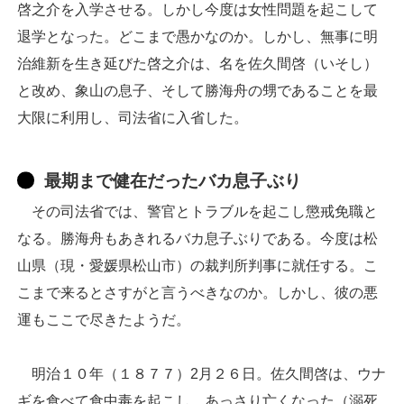
啓之介を入学させる。しかし今度は女性問題を起こして
退学となった。どこまで愚かなのか。しかし、無事に明
治維新を生き延びた啓之介は、名を佐久間啓（いそし）
と改め、象山の息子、そして勝海舟の甥であることを最
大限に利用し、司法省に入省した。
最期まで健在だったバカ息子ぶり
その司法省では、警官とトラブルを起こし懲戒免職と
なる。勝海舟もあきれるバカ息子ぶりである。今度は松
山県（現・愛媛県松山市）の裁判所判事に就任する。こ
こまで来るとさすがと言うべきなのか。しかし、彼の悪
運もここで尽きたようだ。
明治１０年（１８７７）2月２６日。佐久間啓は、ウナ
ギを食べて食中毒を起こし、あっさり亡くなった（溺死