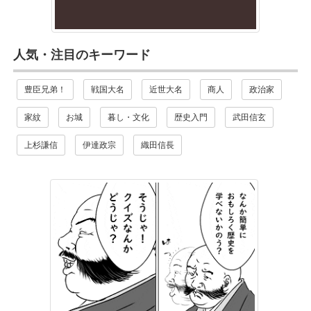
人気・注目のキーワード
豊臣兄弟！
戦国大名
近世大名
商人
政治家
家紋
お城
暮し・文化
歴史入門
武田信玄
上杉謙信
伊達政宗
織田信長