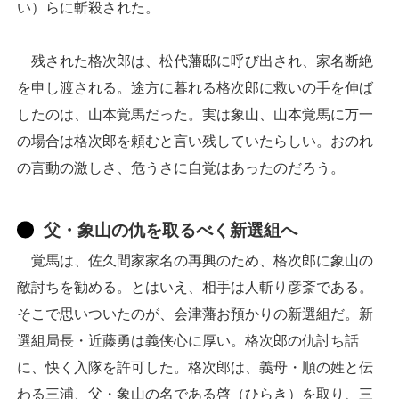
い）らに斬殺された。
残された格次郎は、松代藩邸に呼び出され、家名断絶
を申し渡される。途方に暮れる格次郎に救いの手を伸ば
したのは、山本覚馬だった。実は象山、山本覚馬に万一
の場合は格次郎を頼むと言い残していたらしい。おのれ
の言動の激しさ、危うさに自覚はあったのだろう。
父・象山の仇を取るべく新選組へ
覚馬は、佐久間家家名の再興のため、格次郎に象山の
敵討ちを勧める。とはいえ、相手は人斬り彦斎である。
そこで思いついたのが、会津藩お預かりの新選組だ。新
選組局長・近藤勇は義侠心に厚い。格次郎の仇討ち話
に、快く入隊を許可した。格次郎は、義母・順の姓と伝
わる三浦、父・象山の名である啓（ひらき）を取り、三