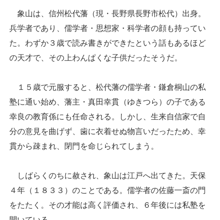
象山は、信州松代藩（現・長野県長野市松代）出身。
兵学者であり、儒学者・思想家・科学者の顔も持ってい
た。わずか３歳で読み書きができたという話もあるほど
の天才で、その上わんぱくな子供だったそうだ。
１５歳で元服すると、松代藩の儒学者・鎌倉桐山の私
塾に通い始め、藩主・真田幸貫（ゆきつら）の子である
幸良の教育係にも任命される。しかし、生来自信家で自
分の意見を曲げず、歯に衣着せぬ物言いだったため、幸
貫から疎まれ、閉門を命じられてしまう。
しばらくのちに赦され、象山は江戸へ出てきた。天保
４年（１８３３）のことである。儒学者の佐藤一斎の門
をたたく。その才能は高く評価され、６年後には私塾を
開いている。