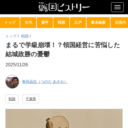
Togg
navig
トップ
古代
源平
戦国
江戸
幕末維新
近現代
トップ
/
戦国
/
まるで学級崩壊！？領国経営に苦悩した
結城政勝の憂鬱
2025/11/26
角田晶生（つのだ あきお）
戦国
千葉県