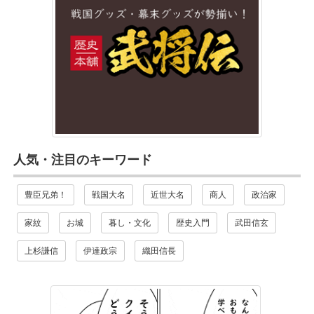
人気・注目のキーワード
豊臣兄弟！
戦国大名
近世大名
商人
政治家
家紋
お城
暮し・文化
歴史入門
武田信玄
上杉謙信
伊達政宗
織田信長