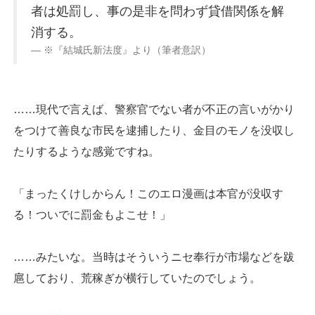
者は処罰し、事の是非を問わず貸借関係を解
消する。
※『結城氏新法度』より（筆者意訳）
……現代で言えば、警察官でない者が不正の言いがかり
をつけて善良な市民を逮捕したり、金目のモノを没収し
たりするような感覚ですね。
「まったくけしからん！このエロ漫画は本官が没収す
る！ついでに罰金もよこせ！」
……みたいな。当時はそういうニセ奉行が市場などを跋
扈しており、荒稼ぎが横行していたのでしょう。