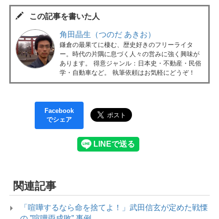
この記事を書いた人
角田晶生（つのだ あきお）
鎌倉の最果てに棲む、歴史好きのフリーライタ
ー。時代の片隅に息づく人々の営みに強く興味が
あります。 得意ジャンル：日本史・不動産・民俗
学・自動車など。 執筆依頼はお気軽にどうぞ！
Facebook
でシェア
関連記事
「喧嘩するなら命を捨てよ！」武田信玄が定めた戦慄
の ”喧嘩両成敗” 事例