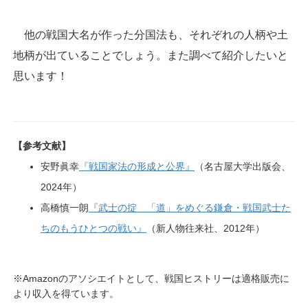
他の戦国大名が作った分国法も、それぞれの人柄や土
地柄が出ていることでしょう。また調べて紹介したいと
思います！
【参考文献】
安野眞幸
『戦国家法の形成と公界』
（名古屋大学出版会、
2024年）
高橋慎一朗
『武士の掟 「道」をめぐる鎌倉・戦国武士た
ちのもうひとつの戦い』
（新人物往来社、2012年）
※Amazonのアソシエイトとして、戦国ヒストリーは適格販売に
より収入を得ています。