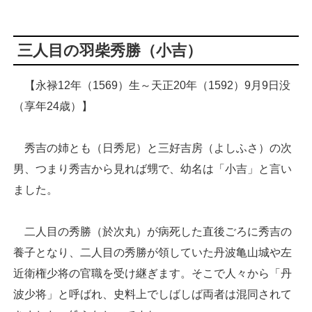
三人目の羽柴秀勝（小吉）
【永禄12年（1569）生～天正20年（1592）9月9日没
（享年24歳）】
秀吉の姉とも（日秀尼）と三好吉房（よしふさ）の次
男、つまり秀吉から見れば甥で、幼名は「小吉」と言い
ました。
二人目の秀勝（於次丸）が病死した直後ごろに秀吉の
養子となり、二人目の秀勝が領していた丹波亀山城や左
近衛権少将の官職を受け継ぎます。そこで人々から「丹
波少将」と呼ばれ、史料上でしばしば両者は混同されて