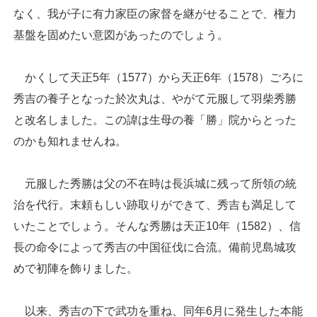
なく、我が子に有力家臣の家督を継がせることで、権力
基盤を固めたい意図があったのでしょう。
かくして天正5年（1577）から天正6年（1578）ごろに
秀吉の養子となった於次丸は、やがて元服して羽柴秀勝
と改名しました。この諱は生母の養「勝」院からとった
のかも知れませんね。
元服した秀勝は父の不在時は長浜城に残って所領の統
治を代行。末頼もしい跡取りができて、秀吉も満足して
いたことでしょう。そんな秀勝は天正10年（1582）、信
長の命令によって秀吉の中国征伐に合流。備前児島城攻
めで初陣を飾りました。
以来、秀吉の下で武功を重ね、同年6月に発生した本能