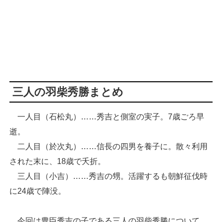
三人の羽柴秀勝まとめ
一人目（石松丸）……秀吉と側室の実子。7歳ごろ早
逝。
二人目（於次丸）……信長の四男を養子に。散々利用
された末に、18歳で夭折。
三人目（小吉）……秀吉の甥。活躍するも朝鮮征伐時
に24歳で陣没。
今回は豊臣秀吉の子である三人の羽柴秀勝について、