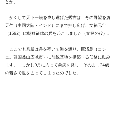
とか。
かくして天下一統を成し遂げた秀吉は、その野望を唐
天竺（中国大陸・インド）にまで押し広げ、文禄元年
（1592）に朝鮮征伐の兵を起こしました（文禄の役）。
ここでも秀勝は兵を率いて海を渡り、巨済島（コジ
ェ。韓国釜山広域市）に前線基地を構築する任務に励み
ます。 しかし9月に入って急病を発し、そのまま24歳
の若さで世を去ってしまったのでした。