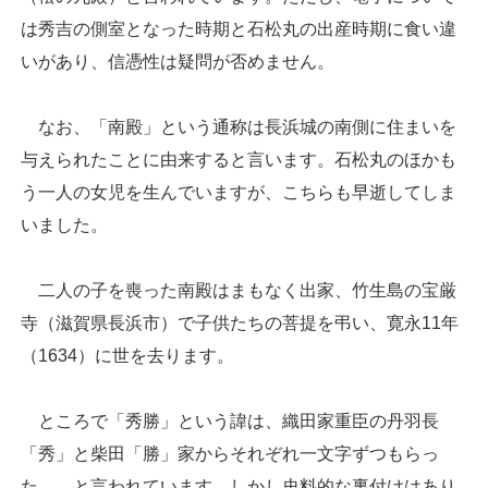
は秀吉の側室となった時期と石松丸の出産時期に食い違
いがあり、信憑性は疑問が否めません。
なお、「南殿」という通称は長浜城の南側に住まいを
与えられたことに由来すると言います。石松丸のほかも
う一人の女児を生んでいますが、こちらも早逝してしま
いました。
二人の子を喪った南殿はまもなく出家、竹生島の宝厳
寺（滋賀県長浜市）で子供たちの菩提を弔い、寛永11年
（1634）に世を去ります。
ところで「秀勝」という諱は、織田家重臣の丹羽長
「秀」と柴田「勝」家からそれぞれ一文字ずつもらっ
た……と言われています。しかし史料的な裏付けはあり