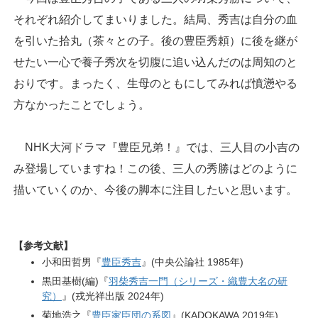
それぞれ紹介してまいりました。結局、秀吉は自分の血
を引いた拾丸（茶々との子。後の豊臣秀頼）に後を継が
せたい一心で養子秀次を切腹に追い込んだのは周知のと
おりです。まったく、生母のともにしてみれば憤懣やる
方なかったことでしょう。
NHK大河ドラマ『豊臣兄弟！』では、三人目の小吉の
み登場していますね！この後、三人の秀勝はどのように
描いていくのか、今後の脚本に注目したいと思います。
【参考文献】
小和田哲男『
豊臣秀吉
』(中央公論社 1985年)
黒田基樹(編)『
羽柴秀吉一門（シリーズ・織豊大名の研
究）
』(戎光祥出版 2024年)
菊地浩之『
豊臣家臣団の系図
』(KADOKAWA 2019年)