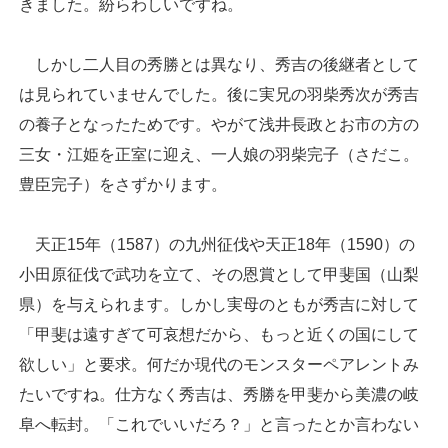
きました。紛らわしいですね。
しかし二人目の秀勝とは異なり、秀吉の後継者として
は見られていませんでした。後に実兄の羽柴秀次が秀吉
の養子となったためです。やがて浅井長政とお市の方の
三女・江姫を正室に迎え、一人娘の羽柴完子（さだこ。
豊臣完子）をさずかります。
天正15年（1587）の九州征伐や天正18年（1590）の
小田原征伐で武功を立て、その恩賞として甲斐国（山梨
県）を与えられます。しかし実母のともが秀吉に対して
「甲斐は遠すぎて可哀想だから、もっと近くの国にして
欲しい」と要求。何だか現代のモンスターペアレントみ
たいですね。仕方なく秀吉は、秀勝を甲斐から美濃の岐
阜へ転封。「これでいいだろ？」と言ったとか言わない