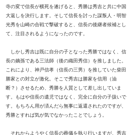
寺の変で信長が横死を遂げると、秀勝は秀吉と共に中国
大返しを決行します。そして信長を討った謀叛人・明智
光秀を山崎の合戦で撃破すると、信長の後継者候補とし
て、注目されるようになったのです。
しかし秀吉は既に自分の子となった秀勝ではなく、信
長の嫡孫である三法師（後の織田秀信）を推しました。
これにより、神戸信孝（信長の三男）を推していた柴田
勝家との対立が激化。そこで秀吉は勝家を信用（油
断？）させるため、秀勝を人質として差し出していま
す。もはや信長の遺児ではなく、完全に自分の子扱いで
す。もちろん用が済んだら無事に返還されたのですが、
秀勝とすれば気が気でなかったことでしょう。
それからようやく信長の葬儀を執り行いますが、秀吉