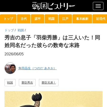
Togg
navig
トップ
古代
源平
戦国
江戸
幕末維新
近現代
トップ
/
戦国
/
秀吉の息子「羽柴秀勝」は三人いた！同
姓同名だった彼らの数奇な末路
2026/06/05
角田晶生（つのだ あきお）
戦国
豊臣秀吉
豊臣兄弟！