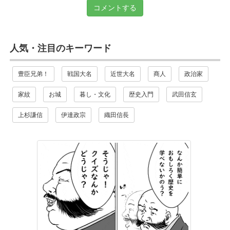
コメントする
人気・注目のキーワード
豊臣兄弟！
戦国大名
近世大名
商人
政治家
家紋
お城
暮し・文化
歴史入門
武田信玄
上杉謙信
伊達政宗
織田信長