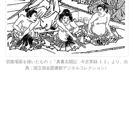
切腹場面を描いたもの（『真書太閤記 : 今古実録 １２』より。出
典：国立国会図書館デジタルコレクション）