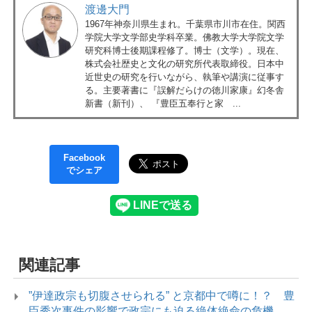
渡邊大門
1967年神奈川県生まれ。千葉県市川市在住。関西
学院大学文学部史学科卒業。佛教大学大学院文学
研究科博士後期課程修了。博士（文学）。現在、
株式会社歴史と文化の研究所代表取締役。日本中
近世史の研究を行いながら、執筆や講演に従事す
る。主要著書に『誤解だらけの徳川家康』幻冬舎
新書（新刊）、 『豊臣五奉行と家 ...
Facebook
でシェア
関連記事
”伊達政宗も切腹させられる” と京都中で噂に！？ 豊
臣秀次事件の影響で政宗にも迫る絶体絶命の危機