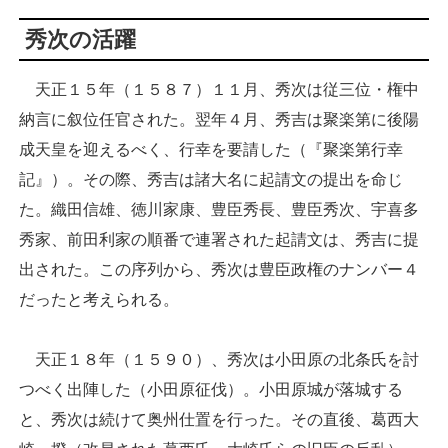
秀次の活躍
天正１５年（１５８７）１１月、秀次は従三位・権中
納言に叙位任官された。翌年４月、秀吉は聚楽第に後陽
成天皇を迎えるべく、行幸を要請した（『聚楽第行幸
記』）。その際、秀吉は諸大名に起請文の提出を命じ
た。織田信雄、徳川家康、豊臣秀長、豊臣秀次、宇喜多
秀家、前田利家の順番で連署された起請文は、秀吉に提
出された。この序列から、秀次は豊臣政権のナンバー４
だったと考えられる。
天正１８年（１５９０）、秀次は小田原の北条氏を討
つべく出陣した（小田原征伐）。小田原城が落城する
と、秀次は続けて奥州仕置を行った。その直後、葛西大