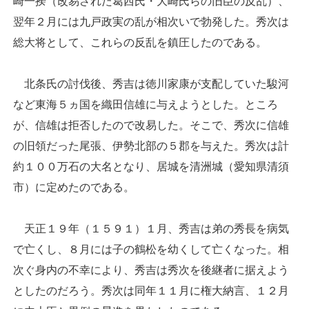
崎一揆（改易された葛西氏・大崎氏らの旧臣の反乱）、
翌年２月には九戸政実の乱が相次いで勃発した。秀次は
総大将として、これらの反乱を鎮圧したのである。
北条氏の討伐後、秀吉は徳川家康が支配していた駿河
など東海５ヵ国を織田信雄に与えようとした。ところ
が、信雄は拒否したので改易した。そこで、秀次に信雄
の旧領だった尾張、伊勢北部の５郡を与えた。秀次は計
約１００万石の大名となり、居城を清洲城（愛知県清須
市）に定めたのである。
天正１９年（１５９１）１月、秀吉は弟の秀長を病気
で亡くし、８月には子の鶴松を幼くして亡くなった。相
次ぐ身内の不幸により、秀吉は秀次を後継者に据えよう
としたのだろう。秀次は同年１１月に権大納言、１２月