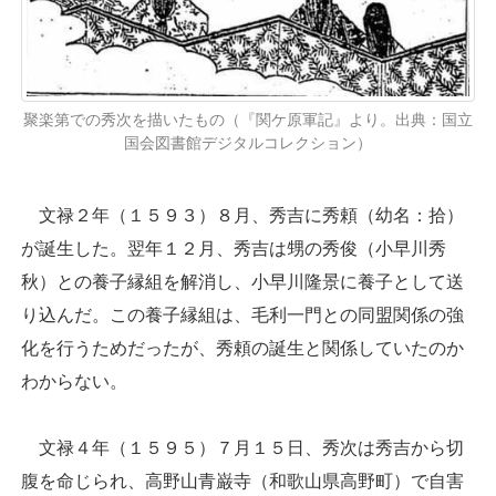
聚楽第での秀次を描いたもの（『関ケ原軍記』より。出典：国立
国会図書館デジタルコレクション）
文禄２年（１５９３）８月、秀吉に秀頼（幼名：拾）
が誕生した。翌年１２月、秀吉は甥の秀俊（小早川秀
秋）との養子縁組を解消し、小早川隆景に養子として送
り込んだ。この養子縁組は、毛利一門との同盟関係の強
化を行うためだったが、秀頼の誕生と関係していたのか
わからない。
文禄４年（１５９５）７月１５日、秀次は秀吉から切
腹を命じられ、高野山青巌寺（和歌山県高野町）で自害