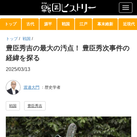
Togg
navig
トップ
古代
源平
戦国
江戸
幕末維新
近現代
トップ
/
戦国
/
豊臣秀吉の最大の汚点！ 豊臣秀次事件の
経緯を探る
2025/03/13
渡邊大門
：歴史学者
戦国
豊臣秀吉