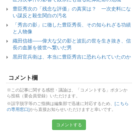
豊臣秀次の「残念な評価」の真実は？ 一次史料にな
い謀反と殺生関白の汚名
「秀吉の影」に徹した豊臣秀長、その知られざる功績
と人物像
織田信雄――偉大な父の影と波乱の世を生き抜き、信
長の血脈を後世へ繋いだ男
黒田官兵衛は、本当に豊臣秀吉に恐れられていたのか
コメント欄
※この記事に関する感想・議論は、「コメントする」ボタンか
ら投稿（要会員登録）いただけます。
※誤字脱字等のご指摘は編集部で迅速に対応するため、
[こちら
の専用窓口]
から直接お知らせいただけますと幸いです。
コメントする