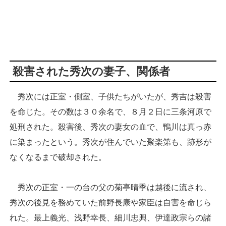
殺害された秀次の妻子、関係者
秀次には正室・側室、子供たちがいたが、秀吉は殺害
を命じた。その数は３０余名で、８月２日に三条河原で
処刑された。殺害後、秀次の妻女の血で、鴨川は真っ赤
に染まったという。秀次が住んでいた聚楽第も、跡形が
なくなるまで破却された。
秀次の正室・一の台の父の菊亭晴季は越後に流され、
秀次の後見を務めていた前野長康や家臣は自害を命じら
れた。最上義光、浅野幸長、細川忠興、伊達政宗らの諸