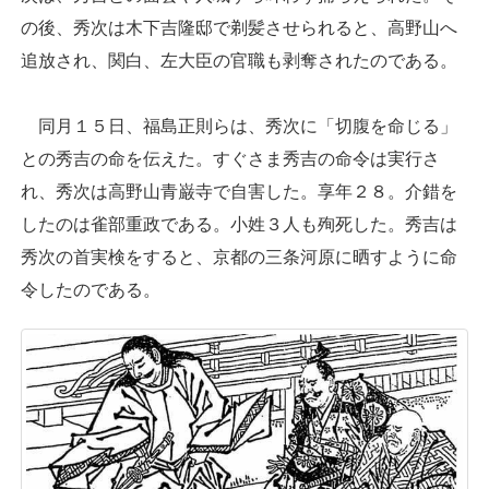
の後、秀次は木下吉隆邸で剃髪させられると、高野山へ
追放され、関白、左大臣の官職も剥奪されたのである。
同月１５日、福島正則らは、秀次に「切腹を命じる」
との秀吉の命を伝えた。すぐさま秀吉の命令は実行さ
れ、秀次は高野山青巌寺で自害した。享年２８。介錯を
したのは雀部重政である。小姓３人も殉死した。秀吉は
秀次の首実検をすると、京都の三条河原に晒すように命
令したのである。