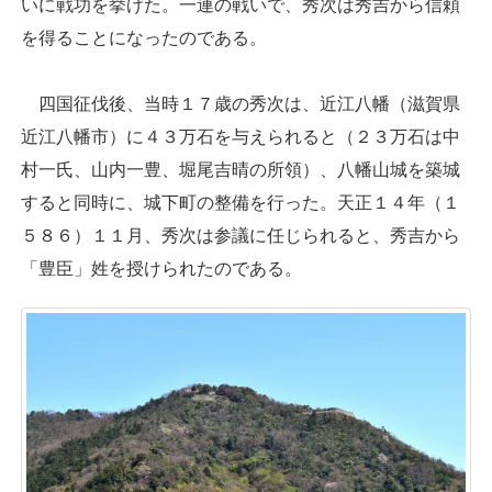
いに戦功を挙げた。一連の戦いで、秀次は秀吉から信頼
を得ることになったのである。
四国征伐後、当時１７歳の秀次は、近江八幡（滋賀県
近江八幡市）に４３万石を与えられると（２３万石は中
村一氏、山内一豊、堀尾吉晴の所領）、八幡山城を築城
すると同時に、城下町の整備を行った。天正１４年（１
５８６）１１月、秀次は参議に任じられると、秀吉から
「豊臣」姓を授けられたのである。