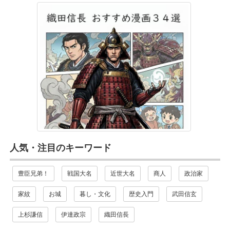
人気・注目のキーワード
豊臣兄弟！
戦国大名
近世大名
商人
政治家
家紋
お城
暮し・文化
歴史入門
武田信玄
上杉謙信
伊達政宗
織田信長