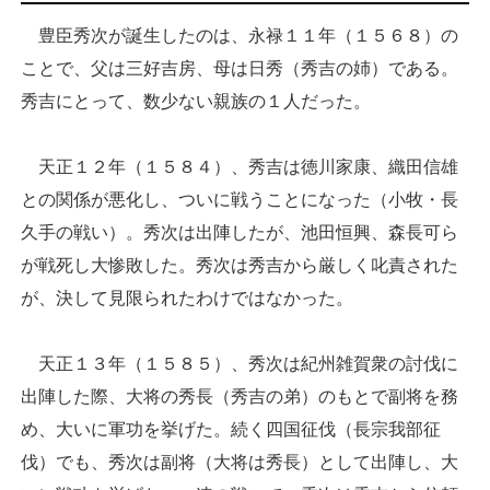
豊臣秀次が誕生したのは、永禄１１年（１５６８）の
ことで、父は三好吉房、母は日秀（秀吉の姉）である。
秀吉にとって、数少ない親族の１人だった。
天正１２年（１５８４）、秀吉は徳川家康、織田信雄
との関係が悪化し、ついに戦うことになった（小牧・長
久手の戦い）。秀次は出陣したが、池田恒興、森長可ら
が戦死し大惨敗した。秀次は秀吉から厳しく叱責された
が、決して見限られたわけではなかった。
天正１３年（１５８５）、秀次は紀州雑賀衆の討伐に
出陣した際、大将の秀長（秀吉の弟）のもとで副将を務
め、大いに軍功を挙げた。続く四国征伐（長宗我部征
伐）でも、秀次は副将（大将は秀長）として出陣し、大