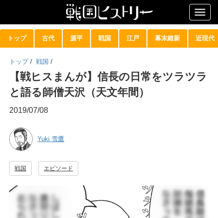
Togg
navig
トップ
古代
源平
戦国
江戸
幕末維新
近現代
トップ
/
戦国
/
【戦ヒスまんが】信長の日常をツラツラ
と語る師僧天沢（天文年間）
2019/07/08
Yuki 雪鷹
戦国
エピソード