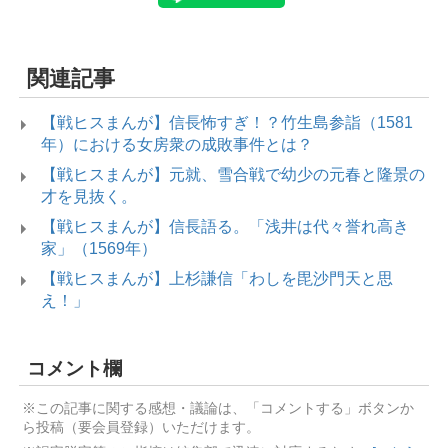
関連記事
【戦ヒスまんが】信長怖すぎ！？竹生島参詣（1581
年）における女房衆の成敗事件とは？
【戦ヒスまんが】元就、雪合戦で幼少の元春と隆景の
才を見抜く。
【戦ヒスまんが】信長語る。「浅井は代々誉れ高き
家」（1569年）
【戦ヒスまんが】上杉謙信「わしを毘沙門天と思
え！」
コメント欄
※この記事に関する感想・議論は、「コメントする」ボタンか
ら投稿（要会員登録）いただけます。