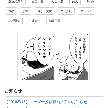
豊臣兄弟！
戦国大名
近世大名
商人
政治家
家紋
お城
暮し・文化
歴史入門
武田信玄
上杉謙信
伊達政宗
織田信長
お知らせ
【2026/5/13】ユーザー投稿機能終了のお知らせ