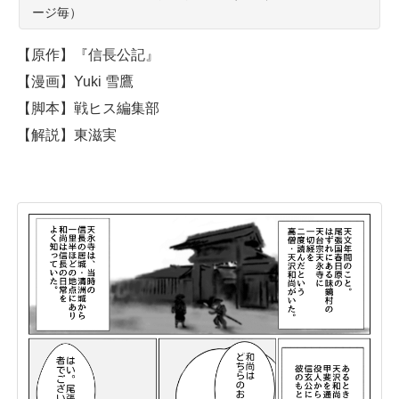
ージ毎）
【原作】『信長公記』
【漫画】Yuki 雪鷹
【脚本】戦ヒス編集部
【解説】東滋実