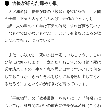
信長が好んだ舞や小唄
天沢和尚は、信長が能の『敦盛』を特に好み、「人間
五十年、下天の内をくらぶれば、夢幻のごとくなり
（訳：人の世の５０年は下天の時間にすれば夢や幻のよ
うなものではかないものだ）」という有名なところを歌
いなれて舞うと語っています。
また、小唄では「死のふは一定（いちじょう）、しの
び草には何をしよぞ、一定かたりおこすよの（訳：死は
必ず訪れるもの。生きた私を思い出すよすがとして何を
しておこうか、きっとそれを頼りに私を思い出してくれ
るだろう）」というのが好きだと言っています。
『平家物語』の「敦盛最期」をもとにした『敦盛』に
ついては、桶狭間の戦いの前夜に信長が幸若舞（こうわ