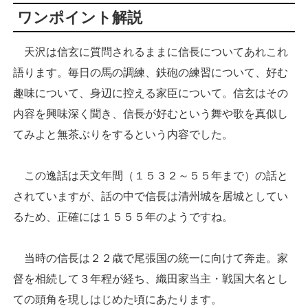
ワンポイント解説
天沢は信玄に質問されるままに信長についてあれこれ
語ります。毎日の馬の調練、鉄砲の練習について、好む
趣味について、身辺に控える家臣について。信玄はその
内容を興味深く聞き、信長が好むという舞や歌を真似し
てみよと無茶ぶりをするという内容でした。
この逸話は天文年間（１５３２～５５年まで）の話と
されていますが、話の中で信長は清州城を居城としてい
るため、正確には１５５５年のようですね。
当時の信長は２２歳で尾張国の統一に向けて奔走。家
督を相続して３年程が経ち、織田家当主・戦国大名とし
ての頭角を現しはじめた頃にあたります。