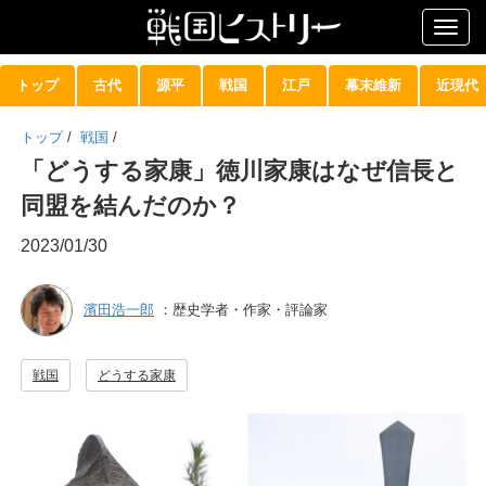
Togg
navig
トップ
古代
源平
戦国
江戸
幕末維新
近現代
トップ
/
戦国
/
「どうする家康」徳川家康はなぜ信長と
同盟を結んだのか？
2023/01/30
濱田浩一郎
：歴史学者・作家・評論家
戦国
どうする家康