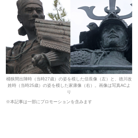
桶狭間出陣時（当時27歳）の姿を模した信長像（左）と、徳川改
姓時（当時25歳）の姿を模した家康像（右）。画像は写真ACよ
り
※本記事は一部にプロモーションを含みます