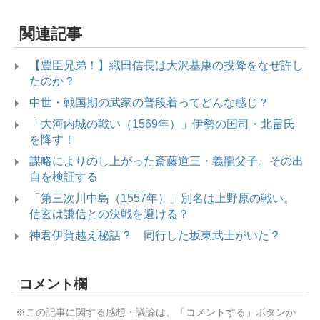
関連記事
【豊臣兄弟！】織田信長は大沢基康の投降をなぜ許し
たのか？
中世・戦国期の武家の普段着ってどんな感じ？
「大河内城の戦い（1569年）」伊勢の国司・北畠氏
を降す！
謀略によりのし上がった斎藤道三・義龍父子。その出
自を検証する
「第三次川中島（1557年）」別名は上野原の戦い。
信玄は謙信との決戦を避ける？
神君伊賀越え秘話？ 同行した坂東武士がいた？
コメント欄
※この記事に関する感想・議論は、「コメントする」ボタンか