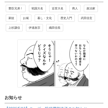
豊臣兄弟！
戦国大名
近世大名
商人
政治家
家紋
お城
暮し・文化
歴史入門
武田信玄
上杉謙信
伊達政宗
織田信長
お知らせ