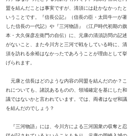
盟を結んだことは事実ですが、清須には赴かなかったと
いうことです。『信長公記』（信長の臣・太田牛一が著
した信長の一代記）や『三河物語』（江戸時代初期の旗
本・大久保彦左衛門の自伝）に、元康の清須訪問の記述
がないこと、また今川方と三河で戦をしている時に、清
須を訪れる余裕はなかったであろうことが理由として挙
げられます。
元康と信長はどのような内容の同盟を結んだのか？こ
れについても、諸説あるものの、領域確定を基にした和
議ではないかと言われています。では、両者はなぜ和議
を結んだのでしょう？
『三河物語』には、今川方による三河国衆の収奪と忍
従が記されているということもあり、元康の岡崎入城の