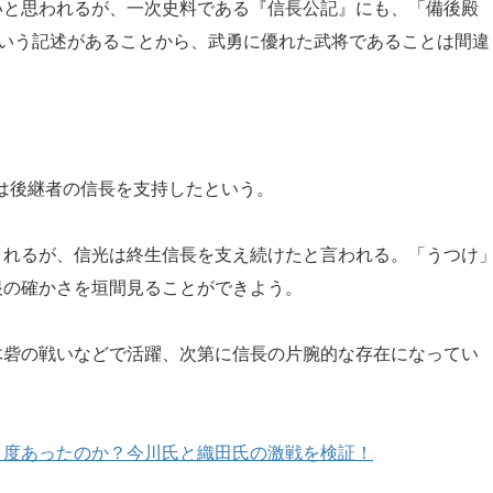
いと思われるが、一次史料である『信長公記』にも、「備後殿
という記述があることから、武勇に優れた武将であることは間違
は後継者の信長を支持したという。
されるが、信光は終生信長を支え続けたと言われる。「うつけ
眼の確かさを垣間見ることができよう。
木砦の戦いなどで活躍、次第に信長の片腕的な存在になってい
当に２度あったのか？今川氏と織田氏の激戦を検証！