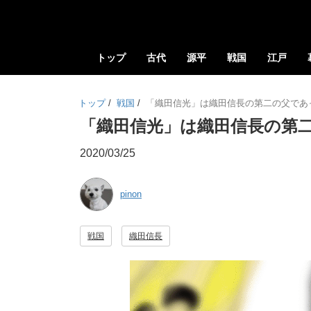
トップ
古代
源平
戦国
江戸
トップ
/
戦国
/
「織田信光」は織田信長の第二の父であ
「織田信光」は織田信長の第
2020/03/25
pinon
戦国
織田信長