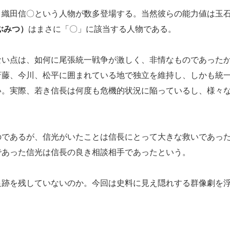
、織田信〇という人物が数多登場する。当然彼らの能力値は玉
ぶみつ）
はまさに「〇」に該当する人物である。
ない点は、如何に尾張統一戦争が激しく、非情なものであった
斎藤、今川、松平に囲まれている地で独立を維持し、しかも統
い。実際、若き信長は何度も危機的状況に陥っているし、様々
のであるが、信光がいたことは信長にとって大きな救いであっ
であった信光は信長の良き相談相手であったという。
足跡を残していないのか。今回は史料に見え隠れする群像劇を