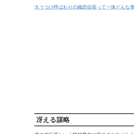
大うつけ呼ばわりの織田信長って一体どんな
冴える謀略