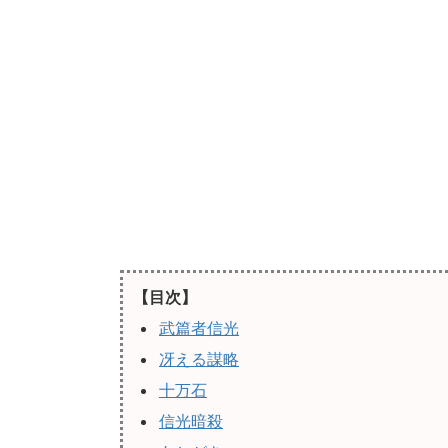
【目次】
武篇者信光
冴える謀略
十万石
信光暗殺