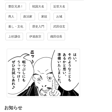
豊臣兄弟！
戦国大名
近世大名
商人
政治家
家紋
お城
暮し・文化
歴史入門
武田信玄
上杉謙信
伊達政宗
織田信長
お知らせ