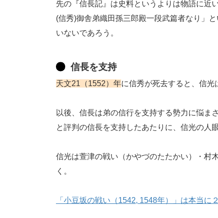
先の『信長記』は史料というよりは物語に近
(信秀)御舎弟織田孫三郎殿一段武篇者なり」
いないであろう。
信長を支持
天文21（1552）年
に信秀が死去すると、信光
以後、信長は弟の信行を支持する勢力に悩ま
と評判の信長を支持したあたりに、信光の人
信光は萱津の戦い（かやづのたたかい）・村
く。
「小豆坂の戦い（1542, 1548年）」は本