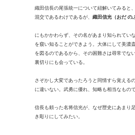
織田信長の尾張統一について紐解いてみると
混交であるわけであるが、
織田信光（おだ の
にもかかわらず、その名があまり知られてい
を窺い知ることができよう。大体にして美濃
を図るのであるから、その困難さは尋常でな
裏切りにも会っている。
さぞかし大変であったろうと同情すら覚える
に違いない。武勇に優れ、知略も相当なもの
信長も頼った名将信光が、なぜ歴史にあまり
き彫りにしてみたい。