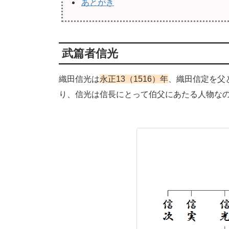
あとがき
武篇者信光
織田信光は
永正13（1516）年
、織田信定を父
り、信光は信長にとって伯父にあたる人物な