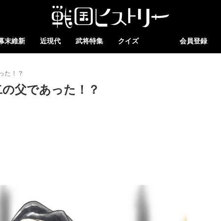
幕末維新
近現代
武将特集
クイズ
会員登録
った！？
二の父であった！？