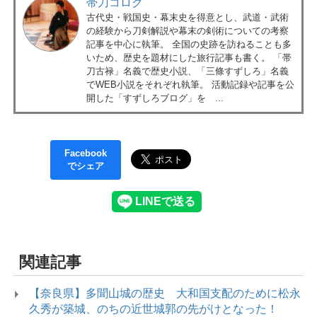
帯刀コロク
古代史・戦国史・幕末史を得意とし、武道・武術
の経験から刀剣解説や幕末の剣術についての考察
記事を中心に執筆。 全国の史跡を訪ねることも多
いため、歴史を題材にした旅行記事も書く。 「帯
刀古禄」名義で歴史小説、「三條すずしろ」名義
でWEB小説をそれぞれ執筆。 活動記録や記事を公
開した「すずしろブログ」を ...
Facebook
でシェア
関連記事
【奈良県】多聞山城の歴史 大和国支配のために松永
久秀が築城、のちの近世城郭の先がけとなった！