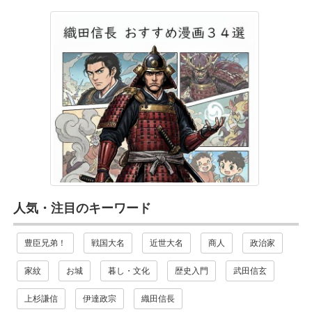
人気・注目のキーワード
豊臣兄弟！
戦国大名
近世大名
商人
政治家
家紋
お城
暮し・文化
歴史入門
武田信玄
上杉謙信
伊達政宗
織田信長