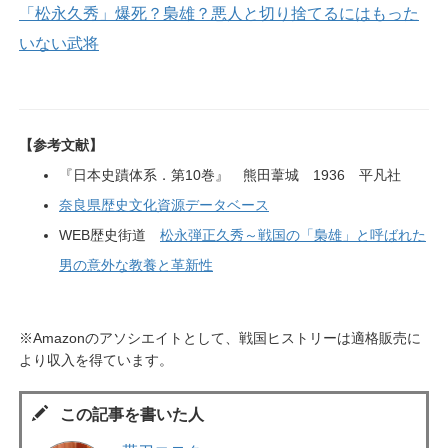
「松永久秀」爆死？梟雄？悪人と切り捨てるにはもった
いない武将
【参考文献】
『日本史蹟体系．第10巻』 熊田葦城 1936 平凡社
奈良県歴史文化資源データベース
WEB歴史街道
松永弾正久秀～戦国の「梟雄」と呼ばれた
男の意外な教養と革新性
※Amazonのアソシエイトとして、戦国ヒストリーは適格販売に
より収入を得ています。
この記事を書いた人