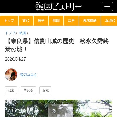
Togg
navig
トップ
古代
源平
戦国
江戸
幕末維新
近現代
トップ
/
戦国
/
【奈良県】信貴山城の歴史 松永久秀終
焉の城！
2020/04/27
帯刀コロク
戦国
奈良県
お城