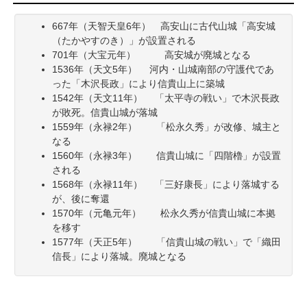
667年（天智天皇6年） 高安山に古代山城「高安城
（たかやすのき）」が設置される
701年（大宝元年） 高安城が廃城となる
1536年（天文5年） 河内・山城南部の守護代であ
った「木沢長政」により信貴山上に築城
1542年（天文11年） 「太平寺の戦い」で木沢長政
が敗死。信貴山城が落城
1559年（永禄2年） 「松永久秀」が改修、城主と
なる
1560年（永禄3年） 信貴山城に「四階櫓」が設置
される
1568年（永禄11年） 「三好康長」により落城する
が、後に奪還
1570年（元亀元年） 松永久秀が信貴山城に本拠
を移す
1577年（天正5年） 「信貴山城の戦い」で「織田
信長」により落城。廃城となる