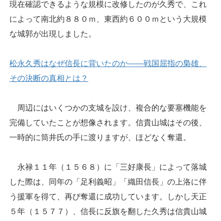
現在確認できるような規模に改修したのが久秀で、これ
によって南北約８８０ｍ、東西約６００ｍという大規模
な城郭が出現しました。
松永久秀はなぜ信長に背いたのか――戦国屈指の梟雄、
その決断の真相とは？
周辺にはいくつかの支城を設け、複合的な要塞機能を
完備していたことが想像されます。信貴山城はその後、
一時的に筒井氏の手に渡りますが、ほどなく奪還。
永禄１１年（１５６８）に「三好康長」によって落城
した際は、同年の「足利義昭」「織田信長」の上洛に伴
う援軍を得て、再び奪還に成功しています。しかし天正
５年（１５７７）、信長に反旗を翻した久秀は信貴山城