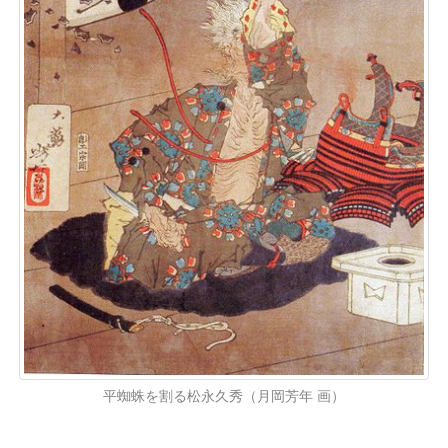
平蜘蛛を割る松永久秀（月岡芳年 画）