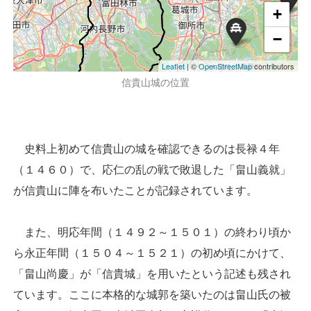
+
−
Leaflet
| ©
OpenStreetMap
contributors
信貴山城の位置
史料上初めて信貴山の城を確認できるのは長禄４年
（１４６０）で、応仁の乱の戦で敗退した「畠山義就」
が信貴山に陣を布いたことが記録されています。
また、明応年間（１４９２～１５０１）の終わり頃か
ら永正年間（１５０４～１５２１）の初め頃にかけて、
「畠山尚慶」が「信貴城」を用いたという記述も残され
ています。ここに本格的な城郭を築いたのは畠山氏の被