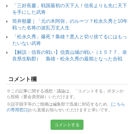
「三好長慶」戦国最初の天下人！信長よりも先に天下
を手にした武将
筒井順慶｜「元の木阿弥」のルーツ？松永久秀と10年
戦った名将の波乱万丈人生
「松永久秀」爆死？梟雄？悪人と切り捨てるにはもっ
たいない武将
【解説：信長の戦い】信貴山城の戦い（１５７７、奈
良県生駒郡） 梟雄・松永久秀の最期となった合戦
コメント欄
※この記事に関する感想・議論は、「コメントする」ボタンか
ら投稿（要会員登録）いただけます。
※誤字脱字等のご指摘は編集部で迅速に対応するため、
[こちら
の専用窓口]
から直接お知らせいただけますと幸いです。
コメントする