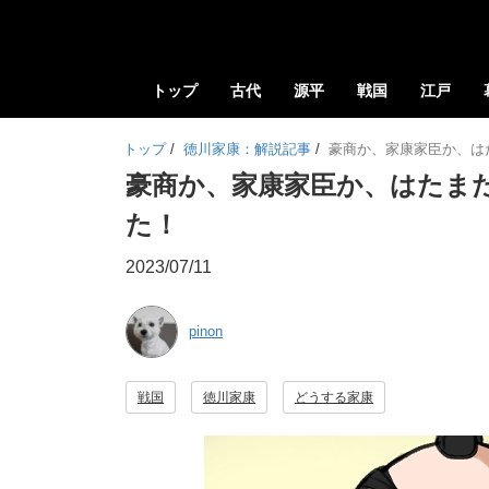
トップ
古代
源平
戦国
江戸
トップ
/
徳川家康：解説記事
/
豪商か、家康家臣か、は
豪商か、家康家臣か、はたま
た！
2023/07/11
pinon
戦国
徳川家康
どうする家康