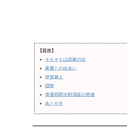
【目次】
そもそもは武家の出
家康との出会い
伊賀越え
隠密
茶屋四郎次郎清延の死後
あとがき