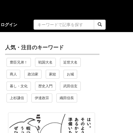
ログイン
人気・注目のキーワード
豊臣兄弟！
戦国大名
近世大名
商人
政治家
家紋
お城
暮し・文化
歴史入門
武田信玄
上杉謙信
伊達政宗
織田信長