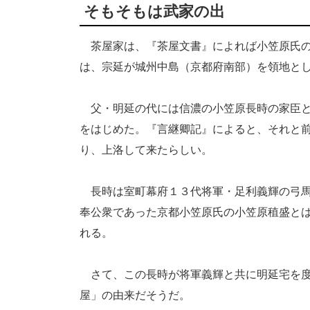
そもそもは武家の出
茶屋家は、『茶屋文書』によれば小笠原氏の
は、宗延が城州中島（京都府南部）を領地と
父・明延の代には信濃の小笠原長時の家臣と
をはじめた。『言継卿記』によると、それと
り、上洛して来たらしい。
長時は室町幕府１３代将軍・足利義輝の弓馬
奉公衆であった京都小笠原氏の小笠原稙盛と
れる。
さて、この長時が将軍義輝と共に明延宅を度
屋」の由来だそうだ。