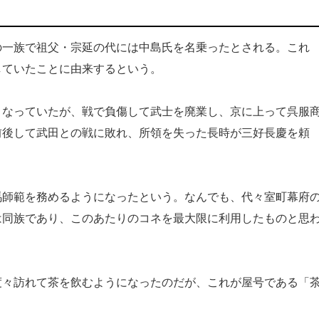
一族で祖父・宗延の代には中島氏を名乗ったとされる。これ
していたことに由来するという。
なっていたが、戦で負傷して武士を廃業し、京に上って呉服
前後して武田との戦に敗れ、所領を失った長時が三好長慶を頼
師範を務めるようになったという。なんでも、代々室町幕府
は同族であり、このあたりのコネを最大限に利用したものと思
々訪れて茶を飲むようになったのだが、これが屋号である「