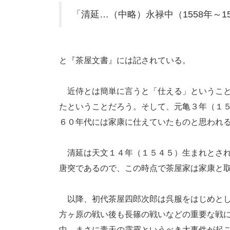
「清延…（中略）永禄中（1558年～1
と『茶屋文書』には記されている。
近侍とは簡単に言うと「仕える」ということ
たということだろう。そして、元亀３年（１
６０年代には家康に仕えていたものと思われ
清延は天文１４年（１５４５）生まれとされ
唐突であるので、この時点で茶屋家は家康と
以降、初代茶屋四郎次郎は呉服をはじめとし
方ヶ原の戦い後も長篠の戦いなどの重要な戦
中、まさに青天の霹靂というべき大事件が起