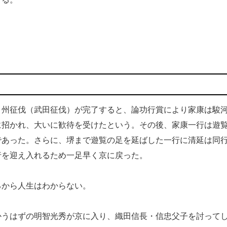
州征伐（武田征伐）が完了すると、論功行賞により家康は駿
に招かれ、大いに歓待を受けたという。その後、家康一行は遊
であった。さらに、堺まで遊覧の足を延ばした一行に清延は同
行を迎え入れるため一足早く京に戻った。
から人生はわからない。
うはずの明智光秀が京に入り、織田信長・信忠父子を討って