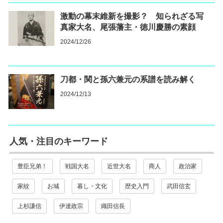
激動の幕末維新を撮影？ 知られざる写
真家大名、尾張藩主・徳川慶勝の素顔
2024/12/26
刀都・関と孫六兼元の系譜を読み解く
2024/12/13
人気・注目のキーワード
豊臣兄弟！
戦国大名
近世大名
商人
政治家
家紋
お城
暮し・文化
歴史入門
武田信玄
上杉謙信
伊達政宗
織田信長