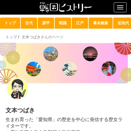
Togg
navig
トップ
古代
源平
戦国
江戸
幕末維新
近現代
トップ
/
文本つばきさんのページ
文本つばき
生まれ育った「愛知県」の歴史を中心に発信する歴女ラ
イターです。