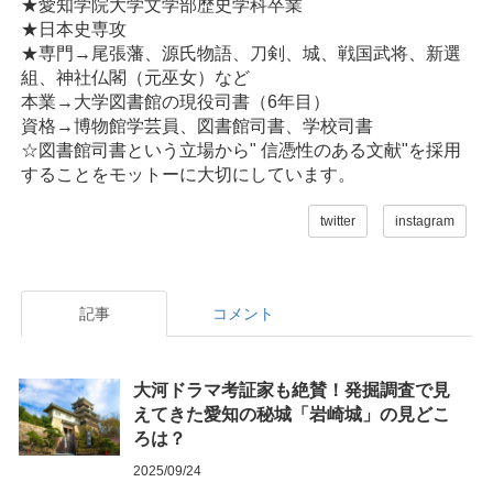
★愛知学院大学文学部歴史学科卒業
★日本史専攻
★専門→尾張藩、源氏物語、刀剣、城、戦国武将、新選
組、神社仏閣（元巫女）など
本業→大学図書館の現役司書（6年目）
資格→博物館学芸員、図書館司書、学校司書
☆図書館司書という立場から" 信憑性のある文献"を採用
することをモットーに大切にしています。
twitter
instagram
記事
コメント
大河ドラマ考証家も絶賛！発掘調査で見
えてきた愛知の秘城「岩崎城」の見どこ
ろは？
2025/09/24