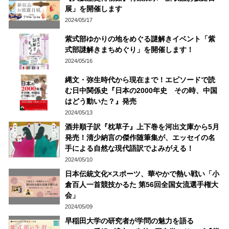
展」を開催します
2024/05/17
紫式部ゆかりの地をめぐる謎解きイベント「紫
式部謎解きまちめぐり」を開催します！
2024/05/16
縄文・弥生時代から現在まで！エピソードで読
む日中関係史『日本の2000年史 その時、中国
はどう動いた？』発売
2024/05/13
酒井順子訳『枕草子』上下巻を河出文庫から5月
発売！清少納言の傑作随筆集が、エッセイの名
手による自然な現代語訳でよみがえる！
2024/05/10
日本伝統文化×スポーツ、華やかで熱い戦い「小
倉百人一首競技かるた 第56回全国女流選手権大
会」
2024/05/09
早稲田大学の研究者が学問の魅力を語る