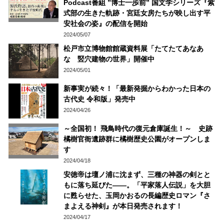
Podcast番組 ”博士一歩前” 国文学シリーズ『紫
式部の生きた軌跡・宮廷女房たちが映し出す平
安社会の姿』の配信を開始
2024/05/07
松戸市立博物館館蔵資料展「たてたてあなあ
な 竪穴建物の世界」開催中
2024/05/01
新事実が続々！「最新発掘からわかった日本の
古代史 令和版」発売中
2024/04/26
～全国初！ 飛鳥時代の復元倉庫誕生！～ 史跡
橘樹官衙遺跡群に橘樹歴史公園がオープンしま
す
2024/04/18
安徳帝は壇ノ浦に沈まず、三種の神器の剣とと
もに落ち延びた――。「平家落人伝説」を大胆
に甦らせた、玉岡かおるの長編歴史ロマン『さ
まよえる神剣』が本日発売されます！
2024/04/17