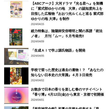
【ABCアーク】大河ドラマ『光る君へ』を契機
に「紫式部ゆかりの地 大津」の認知度向上を
目指した広報物『おおつ光ルくんと巡る 紫式部
ゆかりの地 大津』を制作
2024/04/15
総力特集は、陰陽師安倍晴明と闇の系譜「術法
ノ者」 月刊「ムー」５月号発売‼
2024/04/09
「生成ＡＩで学ぶ源氏物語」を開発
2024/04/05
学校で習った歴史は過去の遺物！？ 『あなたの
知らない日本史の大常識』４月３日発売
2024/04/02
お散歩で日本の香りを楽しむ春のマチイベント
『香り博』4月12日(金)から東京・京都で初開催
2024/04/01
【平安神宮会館】初夏の京都を代表する「葵