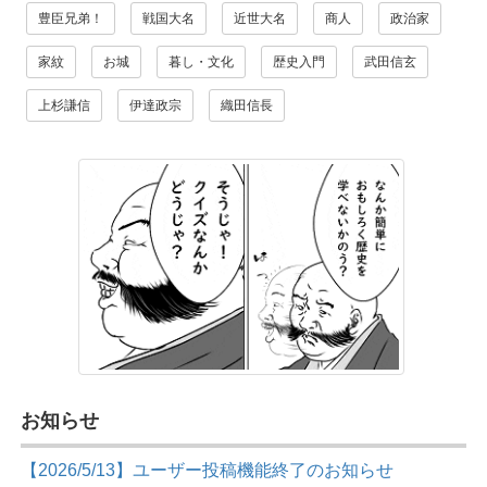
豊臣兄弟！
戦国大名
近世大名
商人
政治家
家紋
お城
暮し・文化
歴史入門
武田信玄
上杉謙信
伊達政宗
織田信長
お知らせ
【2026/5/13】ユーザー投稿機能終了のお知らせ