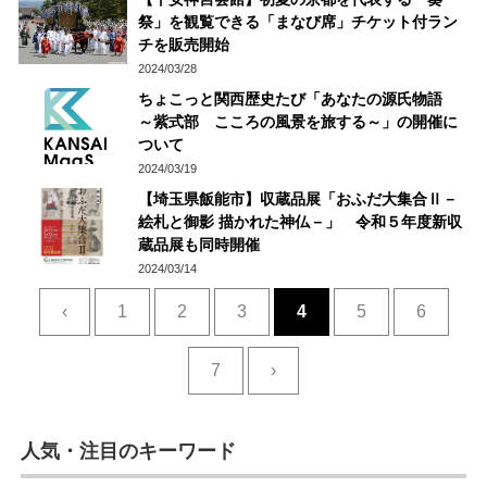
祭」を観覧できる「まなび席」チケット付ラン
チを販売開始
2024/03/28
ちょこっと関西歴史たび「あなたの源氏物語
～紫式部 こころの風景を旅する～」の開催に
ついて
2024/03/19
【埼玉県飯能市】収蔵品展「おふだ大集合Ⅱ－
絵札と御影 描かれた神仏－」 令和５年度新収
蔵品展も同時開催
2024/03/14
‹
1
2
3
4
5
6
7
›
人気・注目のキーワード