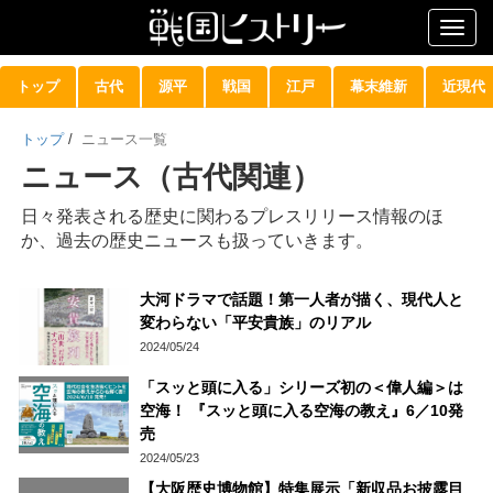
Togg
navig
トップ
古代
源平
戦国
江戸
幕末維新
近現代
トップ
/
ニュース一覧
ニュース（古代関連）
日々発表される歴史に関わるプレスリリース情報のほ
か、過去の歴史ニュースも扱っていきます。
大河ドラマで話題！第一人者が描く、現代人と
変わらない「平安貴族」のリアル
2024/05/24
「スッと頭に入る」シリーズ初の＜偉人編＞は
空海！ 『スッと頭に入る空海の教え』6／10発
売
2024/05/23
【大阪歴史博物館】特集展示「新収品お披露目