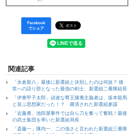
Facebook
でシェア
関連記事
「永倉新八」最後に新選組と決別したのは何故？ 後
世への語り部となった最強の剣士、新選組二番隊組長
「伊東甲子太郎」頑迷な尊王攘夷主義者は、坂本龍馬
と並ぶ思想家だった！？ 粛清された新選組参謀
「近藤勇」池田屋事件では自ら刀を奮って奮戦！最後
の武士集団を率いた新選組局長
「斎藤一」隊内一、二の強さと言われた新選組三番隊