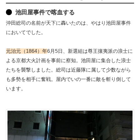
池田屋事件で喀血する
沖田総司の名前が天下に轟いたのは、やはり池田屋事件
においてでした。
元治元（1864）年
6月5日、新選組は尊王攘夷派の浪士に
よる京都大火計画を事前に察知。池田屋に集合した浪士
たちを襲撃しました。総司は近藤隊に属して少数ながら
も多勢を相手に奮戦。屋内でいの一番に敵を斬り倒して
います。