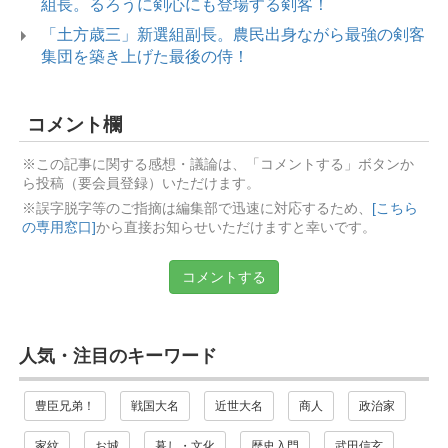
組長。るろうに剣心にも登場する剣客！
「土方歳三」新選組副長。農民出身ながら最強の剣客
集団を築き上げた最後の侍！
コメント欄
※この記事に関する感想・議論は、「コメントする」ボタンか
ら投稿（要会員登録）いただけます。
※誤字脱字等のご指摘は編集部で迅速に対応するため、
[こちら
の専用窓口]
から直接お知らせいただけますと幸いです。
コメントする
人気・注目のキーワード
豊臣兄弟！
戦国大名
近世大名
商人
政治家
家紋
お城
暮し・文化
歴史入門
武田信玄