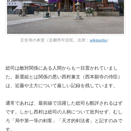
壬生寺の本堂（京都市中京区。出所：
wikipedia
）
総司は敵対関係にある人間からも一目置かれていまし
た。新選組とは関係の悪い西村兼文（西本願寺の侍臣）
は、近藤や土方について厳しい記録を残しています。
通常であれば、最前線で活躍した総司も酷評されるはず
です。しかし西村は総司の人柄について批判せず、むし
ろ「局中第一等の剣客」「天才的剣法者」と記すのみで
す。