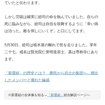
ていたと伝わります。
しかし労咳は確実に総司の命を蝕んでいました。自らの
死に臨みながら、総司は自信を鼓舞するように「幸い病
は治った。敵を倒しにいくぞ」と口にしてます。
5月30日、総司は植木屋の離れで世を去りました。享年
二十七。戒名は賢光院仁誉明道居士。墓は専称寺にあり
ます。
「新選組」の歴史とは？ 農民から武士の集団へ…傑出
したメンバーと優れた編成
※新選組の全体像を知る→
「新選組」
総合解説ページへ