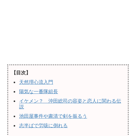
【目次】
天然理心流入門
陽気な一番隊組長
イケメン？ 沖田総司の容姿と恋人に関わる伝
説
池田屋事件や粛清で剣を振るう
志半ばで労咳に倒れる