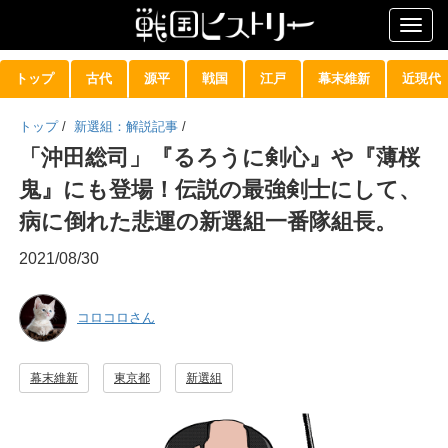
Togg
navig
トップ
古代
源平
戦国
江戸
幕末維新
近現代
トップ
/
新選組：解説記事
/
「沖田総司」『るろうに剣心』や『薄桜
鬼』にも登場！伝説の最強剣士にして、
病に倒れた悲運の新選組一番隊組長。
2021/08/30
コロコロさん
幕末維新
東京都
新選組