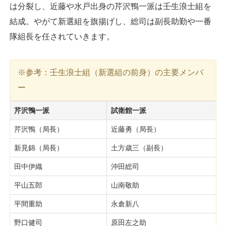
は分裂し、近藤や水戸出身の芹沢鴨一派は壬生浪士組を
結成。やがて新選組を旗揚げし、総司は副長助勤や一番
隊組長を任されていきます。
※参考：壬生浪士組（新選組の前身）の主要メンバ
ー
芹沢鴨一派
試衛館一派
芹沢鴨（局長）
近藤勇（局長）
新見錦（局長）
土方歳三（副長）
田中伊織
沖田総司
平山五郎
山南敬助
平間重助
永倉新八
野口健司
原田左之助