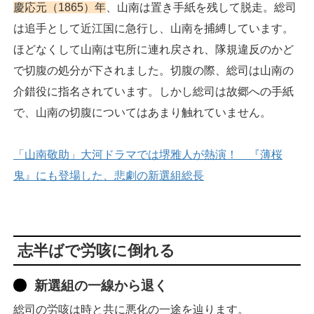
慶応元（1865）年
、山南は置き手紙を残して脱走。総司
は追手として近江国に急行し、山南を捕縛しています。
ほどなくして山南は屯所に連れ戻され、隊規違反のかど
で切腹の処分が下されました。切腹の際、総司は山南の
介錯役に指名されています。しかし総司は故郷への手紙
で、山南の切腹についてはあまり触れていません。
「山南敬助」大河ドラマでは堺雅人が熱演！ 『薄桜
鬼』にも登場した、悲劇の新選組総長
志半ばで労咳に倒れる
新選組の一線から退く
総司の労咳は時と共に悪化の一途を辿ります。