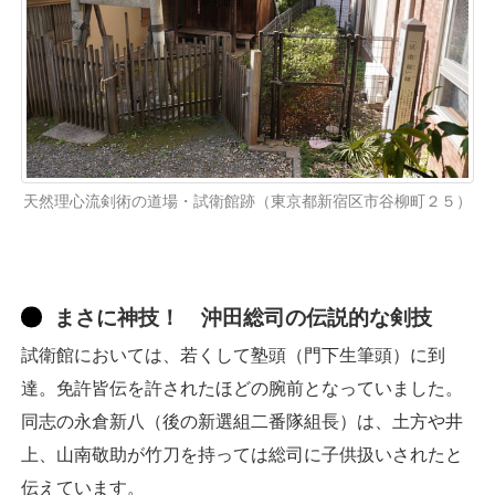
天然理心流剣術の道場・試衛館跡（東京都新宿区市谷柳町２５）
まさに神技！ 沖田総司の伝説的な剣技
試衛館においては、若くして塾頭（門下生筆頭）に到
達。免許皆伝を許されたほどの腕前となっていました。
同志の永倉新八（後の新選組二番隊組長）は、土方や井
上、山南敬助が竹刀を持っては総司に子供扱いされたと
伝えています。