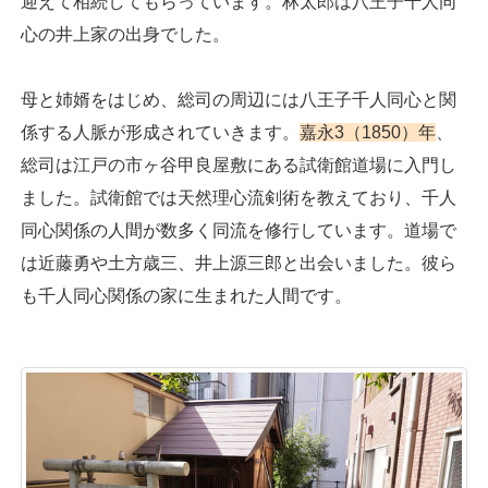
迎えて相続してもらっています。林太郎は八王子千人同
心の井上家の出身でした。
母と姉婿をはじめ、総司の周辺には八王子千人同心と関
係する人脈が形成されていきます。
嘉永3（1850）年
、
総司は江戸の市ヶ谷甲良屋敷にある試衛館道場に入門し
ました。試衛館では天然理心流剣術を教えており、千人
同心関係の人間が数多く同流を修行しています。道場で
は近藤勇や土方歳三、井上源三郎と出会いました。彼ら
も千人同心関係の家に生まれた人間です。