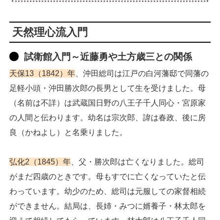
天然理心流入門
試衛館入門～近藤勇や土方歳三との関係
天保13（1842）年
、沖田総司は江戸の白河藩邸で同藩の
足軽小頭・沖田勝次郎の長男として生を受けました。母
（名前は不詳）は武蔵国日野の八王子千人同心・宮原家
の人間と伝わります。幼名は宗次郎、諱は春政、後に房
良（かねよし）と名乗りました。
弘化2（1845）年
、父・勝次郎は亡くなりました。総司
がまだ四歳のときです。母もすでに亡くなっていたと伝
わっています。幼少のため、総司は元服しての家督相続
ができません。結局は、長姉・みつに婿養子・林太郎を