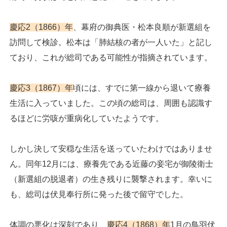
慶応2（1866）年
、幕府の御典医・松本良順が新選組を
訪問して検診。松本は「肺結核の者が一人いた」と記し
ており、これが総司である可能性が指摘されています。
慶応3（1867）年
頃には、すでに第一線から退いて療養
生活に入っていました。この頃の総司は、周囲も認識す
るほどに労咳が重病化していたようです。
しかし決して安穏な生活を送っていたわけではありませ
ん。同年12月には、療養先である近藤の妾宅が御陵衛士
（新選組の脱退者）の生き残りに襲撃されます。幸いに
も、総司は伏見奉行所に発った後で留守でした。
体調の悪化は深刻であり、
慶応4（1868）年
1月の鳥羽伏