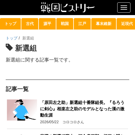
Togg
navig
トップ
古代
源平
戦国
江戸
幕末維新
近現代
トップ
/
新選組
新選組
新選組に関する記事一覧です。
記事一覧
「原田左之助」新選組十番隊組長。『るろう
に剣心』相楽左之助のモデルとなった漢の激
動生涯
2026/05/22 コロコロさん