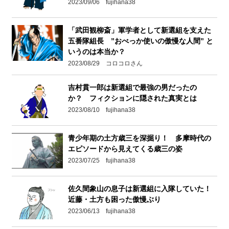
2023/09/06 fujihana38
「武田観柳斎」軍学者として新選組を支えた
五番隊組長 ”おべっか使いの傲慢な人間” と
いうのは本当か？
2023/08/29 コロコロさん
吉村貫一郎は新選組で最強の男だったの
か？ フィクションに隠された真実とは
2023/08/10 fujihana38
青少年期の土方歳三を深掘り！ 多摩時代の
エピソードから見えてくる歳三の姿
2023/07/25 fujihana38
佐久間象山の息子は新選組に入隊していた！
近藤・土方も困った傲慢ぶり
2023/06/13 fujihana38