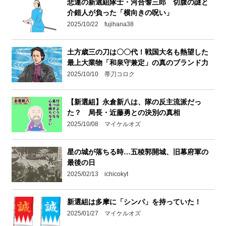
悲運の新選組隊士・河合耆三郎 切腹の謎と
介錯人が負った「横向きの呪い」
2025/10/22 fujihana38
土方歳三の刀は〇〇代！戦国大名も熱望した
最上大業物「和泉守兼定」の真のブランド力
2025/10/10 帯刀コロク
【新選組】永倉新八は、隊の反主流派だっ
た？ 局長・近藤勇との決別の真相
2025/10/08 マイケルオズ
星の城が落ちる時…五稜郭開城、旧幕府軍の
最後の日
2025/02/13 ichicokyt
新選組は多摩に「シンパ」を持っていた！
2025/01/27 マイケルオズ