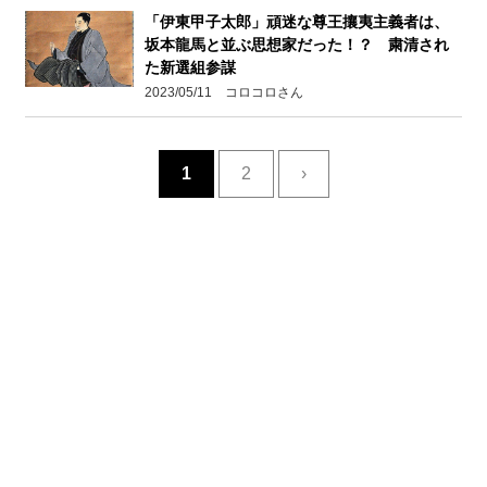
「伊東甲子太郎」頑迷な尊王攘夷主義者は、
坂本龍馬と並ぶ思想家だった！？ 粛清され
た新選組参謀
2023/05/11 コロコロさん
1
2
›