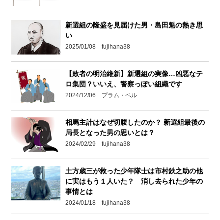
新選組の隆盛を見届けた男・島田魁の熱き思
い
2025/01/08 fujihana38
【敗者の明治維新】新選組の実像…凶悪なテ
ロ集団？いいえ、警察っぽい組織です
2024/12/06 プラム・ベル
相馬主計はなぜ切腹したのか？ 新選組最後の
局長となった男の思いとは？
2024/02/29 fujihana38
土方歳三が救った少年隊士は市村鉄之助の他
に実はもう１人いた？ 消し去られた少年の
事情とは
2024/01/18 fujihana38