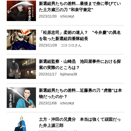
新選組男たちの差料…最後まで身に帯びてい
た土方歳三の刀 ”和泉守兼定”
2023/11/30 ichicokyt
「松原忠司」柔術の達人？ ”今弁慶”の異名
を取った新選組四番隊組長
2023/11/28 コロコロさん
新選組監察・山崎烝 池田屋事件における探
索の実際のところは？
2023/11/17 fujihana38
新選組男たちの差料…近藤勇の刀 ”虎徹”は本
物だったのか？
2023/11/08 ichicokyt
土方・沖田の兄貴分 本当は強くて頑固だっ
た井上源三郎