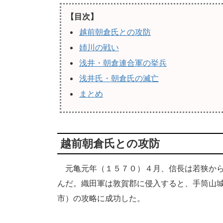
【目次】
越前朝倉氏との攻防
姉川の戦い
浅井・朝倉連合軍の挙兵
浅井氏・朝倉氏の滅亡
まとめ
越前朝倉氏との攻防
元亀元年（１５７０）４月、信長は若狭から
んだ。織田軍は敦賀郡に侵入すると、手筒山
市）の攻略に成功した。