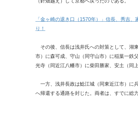
（針畑越え）して京都へ戻ったのである。
「金ヶ崎の退き口（1570年）」信長、秀吉
り！
その後、信長は浅井氏への対策として、湖東
市）に森可成、守山（同守山市）に稲葉一鉄
光寺（同近江八幡市）に柴田勝家、安土（同
一方、浅井長政は鯰江城（同東近江市）に兵
へ帰還する通路を封じた。両者は、すでに総