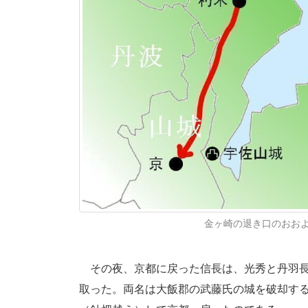
金ヶ崎の退き口のおお
その夜、京都に戻った信長は、光秀と丹羽長
取った。両名は大飯郡の武藤氏の城を破却す