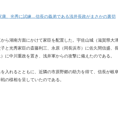
、家康、光秀に試練…信長の義弟である浅井長政がまさかの裏切
から湖南方面にかけて家臣を配置した。宇佐山城（滋賀県大
父子と光秀家臣の斎藤利三、永原（同長浜市）に佐久間信盛、
上）に中川重政を置き、浅井軍からの攻撃に備えたのである。
を入れるとともに、近隣の市原野郷の助力を得て、信長が岐
力戦の様相を呈していたのである。