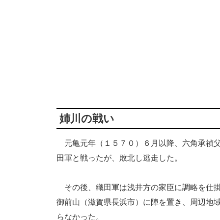
姉川の戦い
元亀元年（１５７０）６月以降、六角承禎父
田軍と戦ったが、敗北し逃走した。
その後、織田軍は浅井方の家臣に調略を仕掛
御前山（滋賀県長浜市）に陣を置き、周辺地
らなかった。