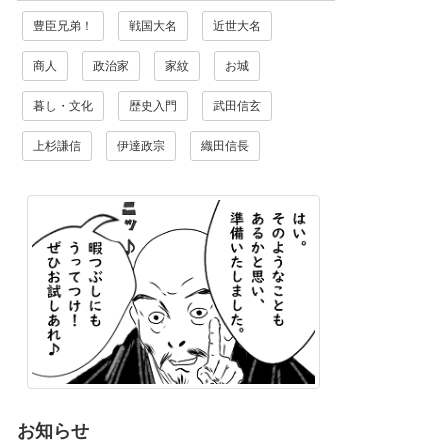
豊臣兄弟！
戦国大名
近世大名
商人
政治家
家紋
お城
暮し・文化
歴史入門
武田信玄
上杉謙信
伊達政宗
織田信長
お知らせ