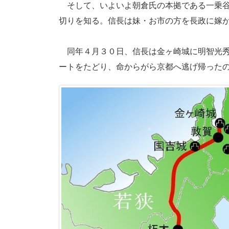
そして、いよいよ朝倉氏の本拠である一乗谷
切りを知る。信長は妹・お市の方を長政に嫁
同年４月３０日、信長は金ヶ崎城に明智光秀
ートをたどり、命からがら京都へ逃げ帰った