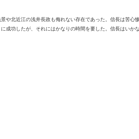
景や北近江の浅井長政も侮れない存在であった。信長は苦心
とに成功したが、それにはかなりの時間を要した。信長はいか
。