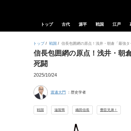
トップ
古代
源平
戦国
江戸
トップ
/
戦国
/
信長包囲網の原点！浅井・朝倉「最強タ
信長包囲網の原点！浅井・朝
死闘
2025/10/24
渡邊大門
：歴史学者
戦国
滋賀県
織田信長
豊臣兄弟！