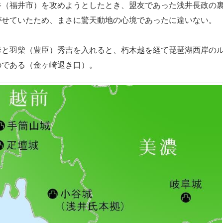
（福井市）を攻めようとしたとき、盟友であった浅井長政の
がせていたため、まさに驚天動地の心境であったに違いない。
と羽柴（豊臣）秀吉を入れると、朽木越を経て琵琶湖西岸の
のである（金ヶ崎退き口）。