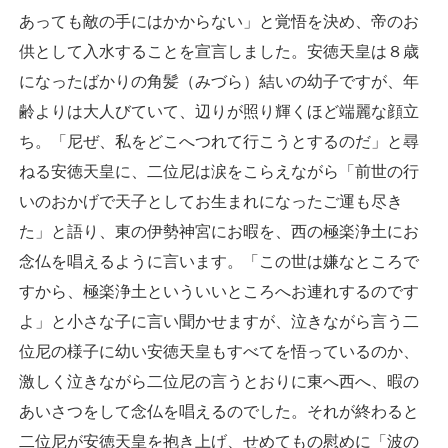
あっても敵の手にはかからない」と覚悟を決め、帝のお
供として入水することを宣言しました。安徳天皇は８歳
になったばかりの角髪（みづら）結いの幼子ですが、年
齢よりは大人びていて、辺りが照り輝くほど端麗な顔立
ち。「尼ぜ、私をどこへつれて行こうとするのだ」と尋
ねる安徳天皇に、二位尼は涙をこらえながら「前世の行
いのおかげで天子としてお生まれになったご運も尽き
た」と語り、東の伊勢神宮にお暇を、西の極楽浄土にお
念仏を唱えるように言います。「この世は嫌なところで
すから、極楽浄土といういいところへお連れするのです
よ」と小さな子に言い聞かせますが、泣きながら言う二
位尼の様子に幼い安徳天皇もすべてを悟っているのか、
激しく泣きながら二位尼の言うとおりに東へ西へ、暇の
あいさつをして念仏を唱えるのでした。それが終わると
二位尼が安徳天皇を抱き上げ、せめてもの慰めに「波の