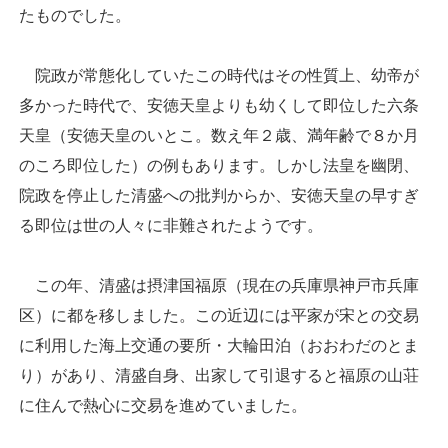
たものでした。
院政が常態化していたこの時代はその性質上、幼帝が
多かった時代で、安徳天皇よりも幼くして即位した六条
天皇（安徳天皇のいとこ。数え年２歳、満年齢で８か月
のころ即位した）の例もあります。しかし法皇を幽閉、
院政を停止した清盛への批判からか、安徳天皇の早すぎ
る即位は世の人々に非難されたようです。
この年、清盛は摂津国福原（現在の兵庫県神戸市兵庫
区）に都を移しました。この近辺には平家が宋との交易
に利用した海上交通の要所・大輪田泊（おおわだのとま
り）があり、清盛自身、出家して引退すると福原の山荘
に住んで熱心に交易を進めていました。