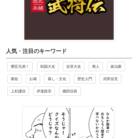
人気・注目のキーワード
豊臣兄弟！
戦国大名
近世大名
商人
政治家
家紋
お城
暮し・文化
歴史入門
武田信玄
上杉謙信
伊達政宗
織田信長