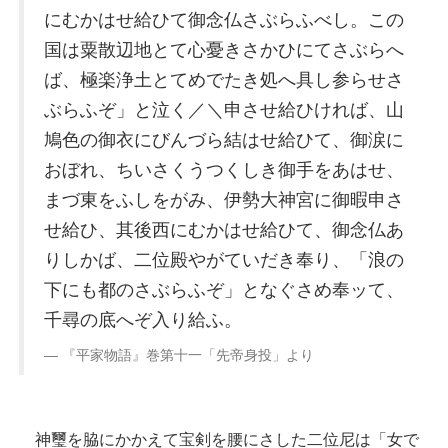
にむかはせ給ひて御念仏さぶらふべし。この
国は粟散辺地とて心憂きさかひにてさぶらへ
ば、極楽浄土とてめでたき処へ具し参らせさ
ぶらふぞ」と泣く／＼申させ給ひければ、山
鳩色の御衣にびんづら結はせ給ひて、御涙に
おぼれ、ちいさくうつくしき御手をあはせ、
まづ東をふしをがみ、伊勢大神宮に御暇申さ
せ給ひ、其後西にむかはせ給ひて、御念仏あ
りしかば、二位殿やがていだき奉り、「浪の
下にも都のさぶらふぞ」となぐさめ奉ッて、
千尋の底へぞ入り給ふ。
『平家物語』巻第十一「先帝身投」より
神璽を脇にかかえて宝剣を腰にさした二位尼は「女で