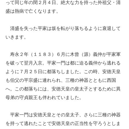
って同じ年の閏２月４日、絶大な力を持った外祖父・清
盛は熱病で亡くなります。
清盛を失った平家は坂を転がり落ちるように衰退して
いきます。
寿永２年（１１８３）６月に木曾（源）義仲が平家軍
を破って翌月入京。平家一門は都に迫る義仲から逃れる
ように７月２５日に都落ちしました。この時、安徳天皇
も伯父の平宗盛に連れられ、三種の神器とともに西国
へ。この都落ちには、安徳天皇の皇太子とするために異
母弟の守貞親王も伴われていました。
平家一門は安徳天皇とその皇太子、さらに三種の神器
を持って逃れたことで安徳天皇の正当性を守ろうとしま