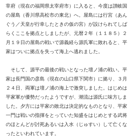
宰府（現在の福岡県太宰府市）に入ると、今度は讃岐国
の屋島（香川県高松市の東北）へ。屋島には行宮（あん
ぐう／天皇が行幸したときの仮の宮）が設けられてしば
らくここを拠点としましたが、元暦２年（１１８５）２
月１９日の屋島の戦いで源義経ら源氏軍に敗れると、平
家はついに拠点を失って海上へ逃れました。
そして、源平の最後の戦いとなった壇ノ浦の戦い。平
家は長門国の彦島（現在の山口県下関市）に拠り、３月
２４日、両軍は壇ノ浦の海上で激突しました。はじめは
平家軍が優勢だったようですが、潮流は源氏に味方しま
した。夕方には平家の敗北は決定的なものとなり、平家
一門は戦いの指揮をとっていた知盛をはじめとする武将
のほとんどが討死あるいは入水（じゅすい）して亡くな
ったといわれています。