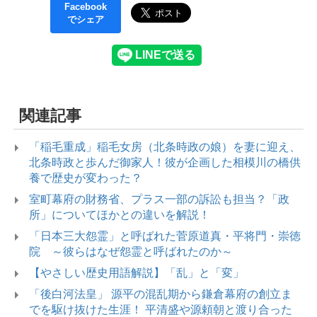
Facebook
でシェア
関連記事
「稲毛重成」稲毛女房（北条時政の娘）を妻に迎え、
北条時政と歩んだ御家人！彼が企画した相模川の橋供
養で歴史が変わった？
室町幕府の財務省、プラス一部の訴訟も担当？「政
所」についてほかとの違いを解説！
「日本三大怨霊」と呼ばれた菅原道真・平将門・崇徳
院 ～彼らはなぜ怨霊と呼ばれたのか～
【やさしい歴史用語解説】「乱」と「変」
「後白河法皇」 源平の混乱期から鎌倉幕府の創立ま
でを駆け抜けた生涯！ 平清盛や源頼朝と渡り合った