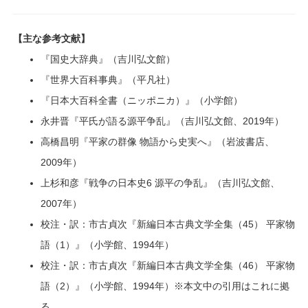
【主な参考文献】
『国史大辞典』（吉川弘文館）
『世界大百科事典』（平凡社）
『日本大百科全書（ニッポニカ）』（小学館）
永井晋『平氏が語る源平争乱』（吉川弘文館、2019年）
高橋昌明『平家の群像 物語から史実へ』（岩波書店、
2009年）
上杉和彦『戦争の日本史6 源平の争乱』（吉川弘文館、
2007年）
校注・訳：市古貞次『新編日本古典文学全集（45） 平家物
語（1）』（小学館、1994年）
校注・訳：市古貞次『新編日本古典文学全集（46） 平家物
語（2）』（小学館、1994年）※本文中の引用はこれに拠
る。