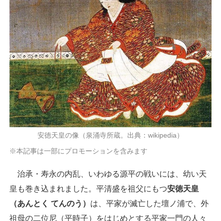
安徳天皇の像（泉涌寺所蔵。出典：wikipedia）
※本記事は一部にプロモーションを含みます
治承・寿永の内乱、いわゆる源平の戦いには、幼い天
皇も巻き込まれました。平清盛を祖父にもつ
安徳天皇
（あんとく てんのう）
は、平家が滅亡した壇ノ浦で、外
祖母の二位尼（平時子）をはじめとする平家一門の人々