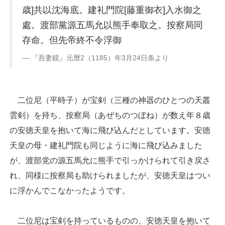
歳]共以沈海底。建礼門院[藤重御衣]入水御之
處。渡部黨源五馬允以熊手奉取之。按察局同
存命。但先帝終不令浮御
『吾妻鏡』元暦2（1185）年3月24日条より
二位尼（平時子）が宝剣（三種の神器のひとつの天叢
雲剣）を持ち、按察局（あぜちのつぼね）が数え年８歳
の安徳天皇を抱いて海に飛び込んだとしています。安徳
天皇の母・建礼門院も同じように海に飛び込みました
が、渡部党の源五馬允に熊手で引っかけられて引き戻さ
れ、同様に按察局も助けられましたが、安徳天皇はつい
に浮かんでこなかったようです。
二位尼は宝剣を持っているものの、安徳天皇を抱いて