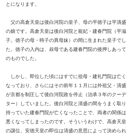
とになります。
父の高倉天皇は後白河院の皇子、母の平徳子は平清盛
の娘です。高倉天皇は後白河院と寵妃・建春門院（平滋
子。徳子の母・時子の異母妹）の間に生まれた皇子でし
た。徳子の入内は、叔母である建春門院の後押しあって
のものでした。
しかし、即位した頃にはすでに祖母・建礼門院は亡く
なっており、さらにはその前年１１月には外祖父・清盛
が京都を制圧して後白河院政を停止（治承３年のクーデ
ター）していました。後白河院と清盛の間をうまく取り
持っていた建春門院が亡くなったことで、両者の関係は
悪くなってしまったのです。そういうわけで、高倉天皇
の譲位、安徳天皇の即位は清盛の意思によって決められ