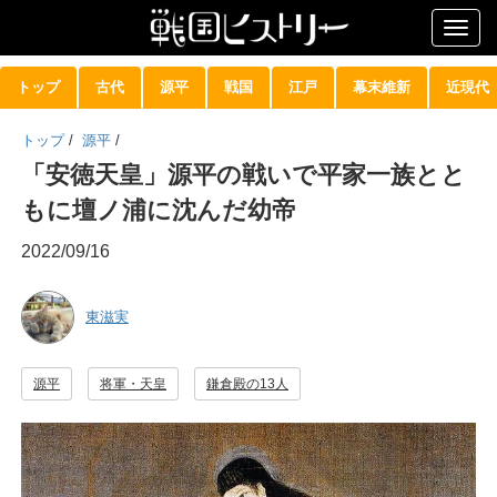
Togg
navig
トップ
古代
源平
戦国
江戸
幕末維新
近現代
トップ
/
源平
/
「安徳天皇」源平の戦いで平家一族とと
もに壇ノ浦に沈んだ幼帝
2022/09/16
東滋実
源平
将軍・天皇
鎌倉殿の13人