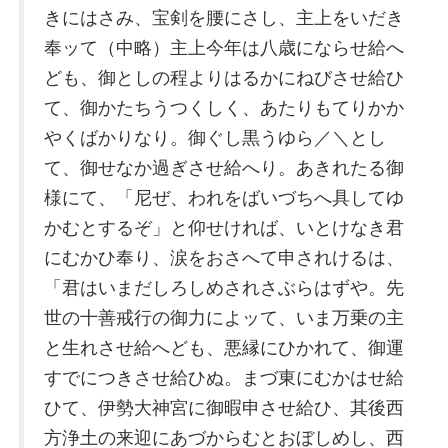
きにはさみ、宝剣を腰にさし、主上をいだき
奉ッて（中略）主上今年は八歳にならせ給へ
ども、御としの程よりはるかにねびさせ給ひ
て、御かたちうつくしく、あたりもてりかか
やくばかりなり。御ぐし黒うゆら／＼とし
て、御せなか過ぎさせ給へり。あきれたる御
様にて、「尼ぜ、われをばいづちへ具してゆ
かむとするぞ」と仰せければ、いとけなき君
にむかひ奉り、涙をおさへて申されけるは、
「君はいまだしろしめされさぶらはずや。先
世の十善戒行の御力によッて、いま万乗の主
と生れさせ給へども、悪縁にひかれて、御運
すでにつきさせ給ひぬ。まづ東にむかはせ給
ひて、伊勢大神宮に御暇申させ給ひ、其後西
方浄土の来迎にあづからむとおぼしめし、西