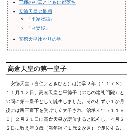
三種の神器とともに都落ち
安徳天皇の最期
『平家物語』
『吾妻鏡』
安徳天皇ゆかりの地
高倉天皇の第一皇子
安徳天皇（言仁／ときひと）は治承２年（１１７８）
１１月１２日、高倉天皇と平徳子（のちの建礼門院）と
の間に第一皇子として誕生しました。そのわずか１か月
後には親王宣下を受けて立太子され、治承４年（１１８
０）２月２１日に高倉天皇が譲位すると践祚し、４月２
２日に数え年３歳（満年齢で１歳２か月）で即位するこ