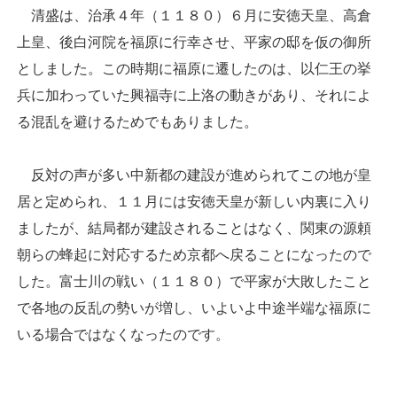
清盛は、治承４年（１１８０）６月に安徳天皇、高倉
上皇、後白河院を福原に行幸させ、平家の邸を仮の御所
としました。この時期に福原に遷したのは、以仁王の挙
兵に加わっていた興福寺に上洛の動きがあり、それによ
る混乱を避けるためでもありました。
反対の声が多い中新都の建設が進められてこの地が皇
居と定められ、１１月には安徳天皇が新しい内裏に入り
ましたが、結局都が建設されることはなく、関東の源頼
朝らの蜂起に対応するため京都へ戻ることになったので
した。富士川の戦い（１１８０）で平家が大敗したこと
で各地の反乱の勢いが増し、いよいよ中途半端な福原に
いる場合ではなくなったのです。