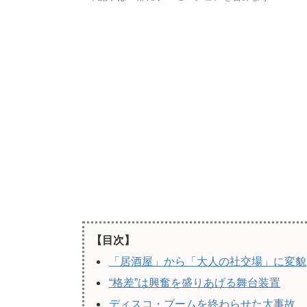
【目次】
「居酒屋」から「大人の社交場」に変貌
“格差”は興奮を盛りあげる舞台装置
ディスコ・ブームを終わらせた大事故