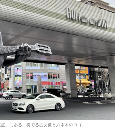
差点」にある、奏でる乙女像と六本木のロゴ。