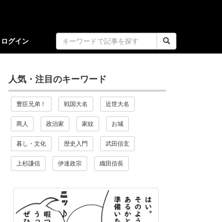
ログイン
人気・注目のキーワード
豊臣兄弟！
戦国大名
近世大名
商人
政治家
家紋
お城
暮し・文化
歴史入門
武田信玄
上杉謙信
伊達政宗
織田信長