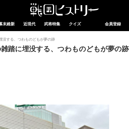
幕末維新
近現代
武将特集
クイズ
会員登録
埋没する、つわものどもが夢の跡
の雑踏に埋没する、つわものどもが夢の跡