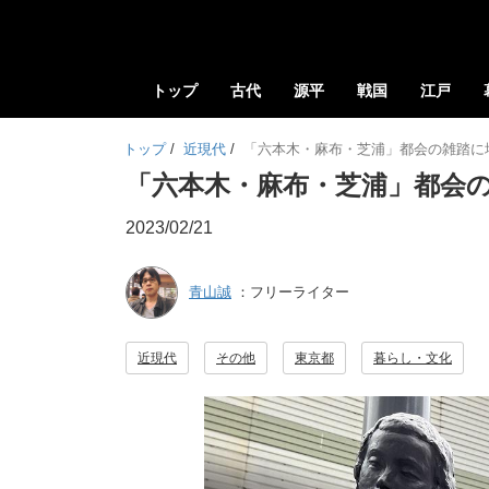
トップ
古代
源平
戦国
江戸
トップ
/
近現代
/
「六本木・麻布・芝浦」都会の雑踏に
「六本木・麻布・芝浦」都会
2023/02/21
青山誠
：フリーライター
近現代
その他
東京都
暮らし・文化