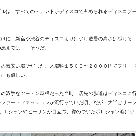
ルは、すべてのテナントがディスコで占められるディスコブ
けに、新宿や渋谷のディスコよりは少し敷居の高さは感じる
の感覚では……そうだ。
の気安い場所だった。入場料１５００〜２０００円でフリー
ロにも優しい。
の派手なツートン屋根だった当時、店先の歩道はディスコに
ーファー・ファッションが流行っていた頃。だが、大半はサー
る。T シャツやビーサンが目立つ、襟のついたポロシャツ姿は小